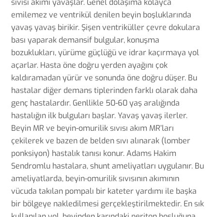
sıvısı akımı yavaşlar. Genel dolaşıma kolayca
emilemez ve ventrikül denilen beyin boşluklarında
yavaş yavaş birikir. Şişen ventriküller çevre dokulara
bası yaparak demansif bulgular, konuşma
bozuklukları, yürüme güçlüğü ve idrar kaçırmaya yol
açarlar. Hasta öne doğru yerden ayağını çok
kaldıramadan yürür ve sonunda öne doğru düşer. Bu
hastalar diğer demans tiplerinden farklı olarak daha
genç hastalardır. Genllikle 50-60 yaş aralığında
hastalığın ilk bulguları başlar. Yavaş yavaş ilerler.
Beyin MR ve beyin-omurilik sıvısı akım MR’ları
çekilerek ve bazen de belden sıvı alınarak (lomber
ponksiyon) hastalık tanısı konur. Adams Hakim
Sendromlu hastalara, shunt ameliyatları uygulanır. Bu
ameliyatlarda, beyin-omurilik sıvısının akımının
vücuda takılan pompalı bir kateter yardımı ile başka
bir bölgeye nakledilmesi gerçekleştirilmektedir. En sık
kullanılan yol, beyinden karındaki periton boşluğuna