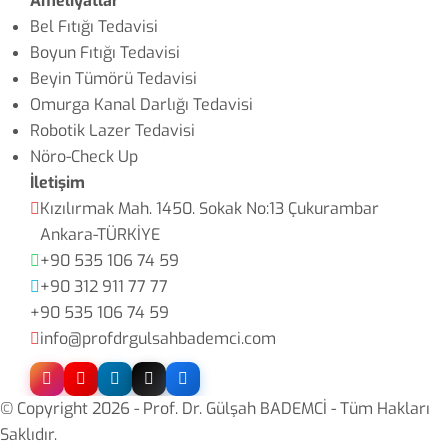
Ameliyatlar
Bel Fıtığı Tedavisi
Boyun Fıtığı Tedavisi
Beyin Tümörü Tedavisi
Omurga Kanal Darlığı Tedavisi
Robotik Lazer Tedavisi
Nöro-Check Up
İletişim
Kızılırmak Mah. 1450. Sokak No:13 Çukurambar
Ankara-TÜRKİYE
+90 535 106 74 59
+90 312 911 77 77
+90 535 106 74 59
info@profdrgulsahbademci.com
© Copyright 2026 -
Prof. Dr. Gülşah BADEMCİ
- Tüm Hakları
Saklıdır.