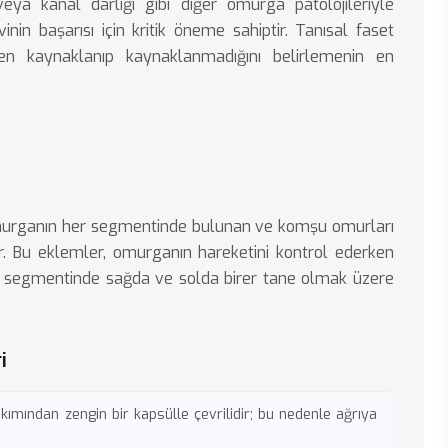
eya
kanal darlığı
gibi diğer omurga patolojileriyle
avinin başarısı için kritik öneme sahiptir. Tanısal faset
den kaynaklanıp kaynaklanmadığını belirlemenin en
omurganın her segmentinde bulunan ve komşu omurları
ir. Bu eklemler, omurganın hareketini kontrol ederken
a segmentinde sağda ve solda birer tane olmak üzere
i
kımından zengin bir kapsülle çevrilidir; bu nedenle ağrıya