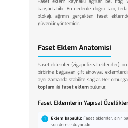
Faset eklem kaynaklı ağrılar,
bel fıtığı
v
karıştırılabilir. Bu nedenle doğru tanı, ted
blokajı, ağrının gerçekten faset eklem
güvenilir yöntemidir.
Faset Eklem Anatomisi
Faset eklemler (zigapofizeal eklemler), 
birbirine bağlayan çift sinovyal eklemlerd
aynı zamanda stabilite sağlar. Her omurg
toplam iki faset eklem
bulunur.
Faset Eklemlerin Yapısal Özellikler
Eklem kapsülü:
Faset eklemler, sinir ba
son derece duyarlıdır