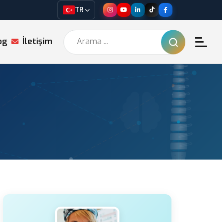
TR
og
İletişim