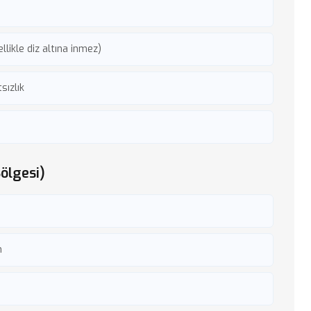
llikle diz altına inmez)
sızlık
ölgesi)
m