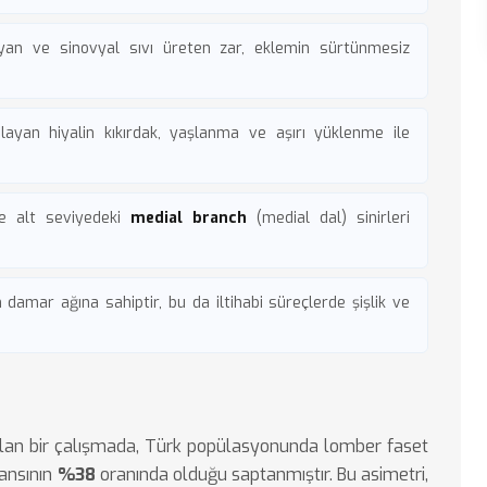
yan ve sinovyal sıvı üreten zar, eklemin sürtünmesiz
ayan hiyalin kıkırdak, yaşlanma ve aşırı yüklenme ile
e alt seviyedeki
medial branch
(medial dal) sinirleri
amar ağına sahiptir, bu da iltihabi süreçlerde şişlik ve
lan bir çalışmada, Türk popülasyonunda lomber faset
lansının
%38
oranında olduğu saptanmıştır. Bu asimetri,