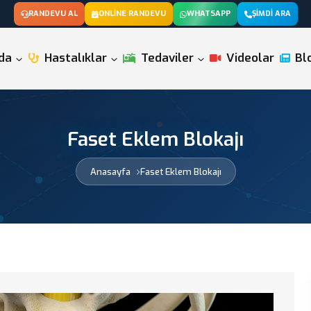
RANDEVU AL
ONLINE RANDEVU
WHATSAPP
ŞIMDI ARA
da
Hastalıklar
Tedaviler
Videolar
Bl
Faset Eklem Blokajı
Anasayfa
Faset Eklem Blokajı