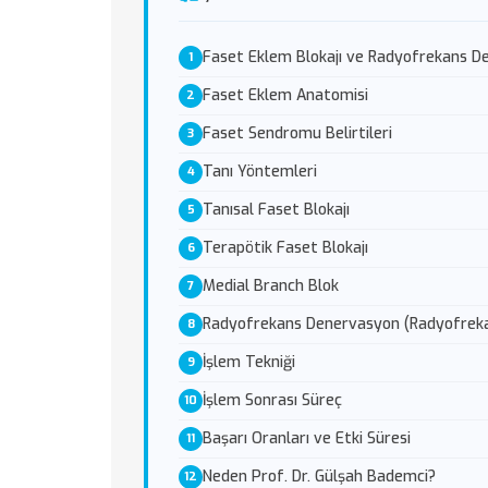
Faset Eklem Blokajı ve Radyofrekans D
Faset Eklem Anatomisi
Faset Sendromu Belirtileri
Tanı Yöntemleri
Tanısal Faset Blokajı
Terapötik Faset Blokajı
Medial Branch Blok
Radyofrekans Denervasyon (Radyofrek
İşlem Tekniği
İşlem Sonrası Süreç
Başarı Oranları ve Etki Süresi
Neden Prof. Dr. Gülşah Bademci?