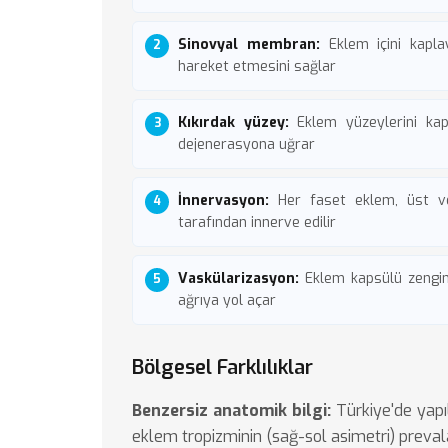
Sinovyal membran:
Eklem içini kapla
hareket etmesini sağlar
Kıkırdak yüzey:
Eklem yüzeylerini kapl
dejenerasyona uğrar
İnnervasyon:
Her faset eklem, üst v
tarafından innerve edilir
Vaskülarizasyon:
Eklem kapsülü zengin d
ağrıya yol açar
Bölgesel Farklılıklar
Benzersiz anatomik bilgi:
Türkiye'de yapı
eklem tropizminin (sağ-sol asimetri) preva