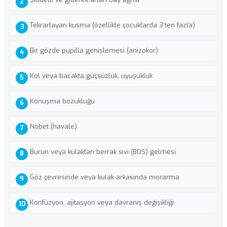
Tekrarlayan kusma (özellikle çocuklarda 3'ten fazla)
Bir gözde pupilla genişlemesi (anizokor)
Kol veya bacakta güçsüzlük, uyuşukluk
Konuşma bozukluğu
Nöbet (havale)
Burun veya kulaktan berrak sıvı (BOS) gelmesi
Göz çevresinde veya kulak arkasında morarma
Konfüzyon, ajitasyon veya davranış değişikliği