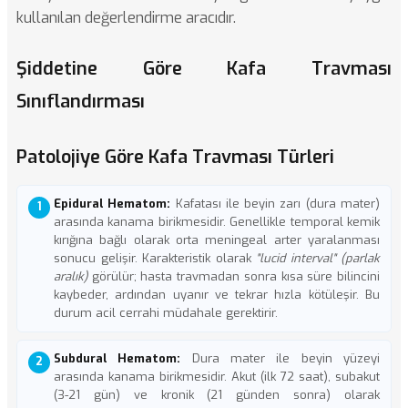
kullanılan değerlendirme aracıdır.
Şiddetine Göre Kafa Travması
Sınıflandırması
Patolojiye Göre Kafa Travması Türleri
Epidural Hematom:
Kafatası ile beyin zarı (dura mater)
arasında kanama birikmesidir. Genellikle temporal kemik
kırığına bağlı olarak orta meningeal arter yaralanması
sonucu gelişir. Karakteristik olarak
"lucid interval" (parlak
aralık)
görülür; hasta travmadan sonra kısa süre bilincini
kaybeder, ardından uyanır ve tekrar hızla kötüleşir. Bu
durum acil cerrahi müdahale gerektirir.
Subdural Hematom:
Dura mater ile beyin yüzeyi
arasında kanama birikmesidir. Akut (ilk 72 saat), subakut
(3-21 gün) ve kronik (21 günden sonra) olarak