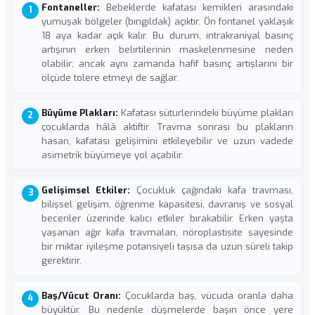
Fontaneller:
Bebeklerde kafatası kemikleri arasındaki
yumuşak bölgeler (bıngıldak) açıktır. Ön fontanel yaklaşık
18 aya kadar açık kalır. Bu durum, intrakraniyal basınç
artışının erken belirtilerinin maskelenmesine neden
olabilir; ancak aynı zamanda hafif basınç artışlarını bir
ölçüde tolere etmeyi de sağlar.
Büyüme Plakları:
Kafatası süturlerindeki büyüme plakları
çocuklarda hâlâ aktiftir. Travma sonrası bu plakların
hasarı, kafatası gelişimini etkileyebilir ve uzun vadede
asimetrik büyümeye yol açabilir.
Gelişimsel Etkiler:
Çocukluk çağındaki kafa travması,
bilişsel gelişim, öğrenme kapasitesi, davranış ve sosyal
beceriler üzerinde kalıcı etkiler bırakabilir. Erken yaşta
yaşanan ağır kafa travmaları, nöroplastisite sayesinde
bir miktar iyileşme potansiyeli taşısa da uzun süreli takip
gerektirir.
Baş/Vücut Oranı:
Çocuklarda baş, vücuda oranla daha
büyüktür. Bu nedenle düşmelerde başın önce yere