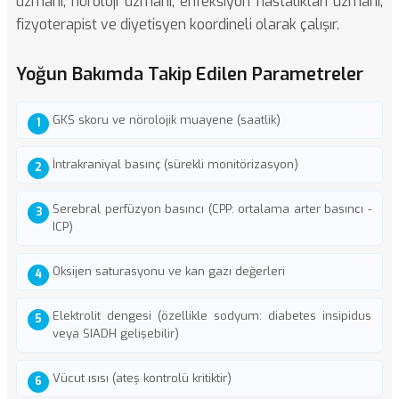
uzmanı, nöroloji uzmanı, enfeksiyon hastalıkları uzmanı,
fizyoterapist ve diyetisyen koordineli olarak çalışır.
Yoğun Bakımda Takip Edilen Parametreler
GKS skoru ve nörolojik muayene (saatlik)
İntrakraniyal basınç (sürekli monitörizasyon)
Serebral perfüzyon basıncı (CPP: ortalama arter basıncı -
ICP)
Oksijen saturasyonu ve kan gazı değerleri
Elektrolit dengesi (özellikle sodyum: diabetes insipidus
veya SIADH gelişebilir)
Vücut ısısı (ateş kontrolü kritiktir)