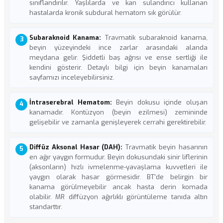
sınıflandırılır. Yaşlılarda ve kan sulandırıcı kullanan
hastalarda kronik subdural hematom sık görülür.
Subaraknoid Kanama:
Travmatik subaraknoid kanama,
beyin yüzeyindeki ince zarlar arasındaki alanda
meydana gelir. Şiddetli baş ağrısı ve ense sertliği ile
kendini gösterir. Detaylı bilgi için
beyin kanamaları
sayfamızı inceleyebilirsiniz.
İntraserebral Hematom:
Beyin dokusu içinde oluşan
kanamadır. Kontüzyon (beyin ezilmesi) zemininde
gelişebilir ve zamanla genişleyerek cerrahi gerektirebilir.
Diffüz Aksonal Hasar (DAH):
Travmatik beyin hasarının
en ağır yaygın formudur. Beyin dokusundaki sinir liflerinin
(aksonların) hızlı ivmelenme-yavaşlama kuvvetleri ile
yaygın olarak hasar görmesidir. BT'de belirgin bir
kanama görülmeyebilir ancak hasta derin komada
olabilir. MR diffüzyon ağırlıklı görüntüleme tanıda altın
standarttır.