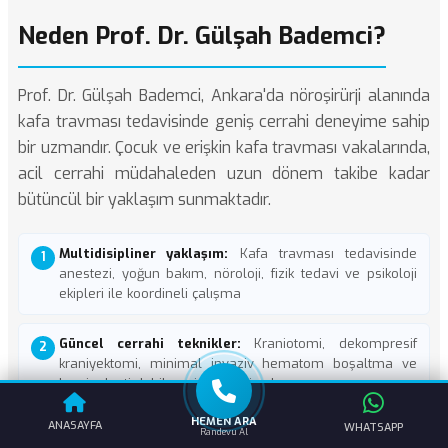
Neden Prof. Dr. Gülşah Bademci?
Prof. Dr. Gülşah Bademci, Ankara'da nöroşirürji alanında
kafa travması tedavisinde geniş cerrahi deneyime sahip
bir uzmandır. Çocuk ve erişkin kafa travması vakalarında,
acil cerrahi müdahaleden uzun dönem takibe kadar
bütüncül bir yaklaşım sunmaktadır.
Multidisipliner yaklaşım:
Kafa travması tedavisinde
anestezi, yoğun bakım, nöroloji, fizik tedavi ve psikoloji
ekipleri ile koordineli çalışma
Güncel cerrahi teknikler:
Kraniotomi, dekompresif
kraniyektomi, minimal invaziv hematom boşaltma ve
kranioplasti
dahil geniş cerrahi yelpaze
HEMEN ARA
ANASAYFA
WHATSAPP
Pediatrik uzmanlık:
Çocuklarda kafa travmasının özel
Randevu Al