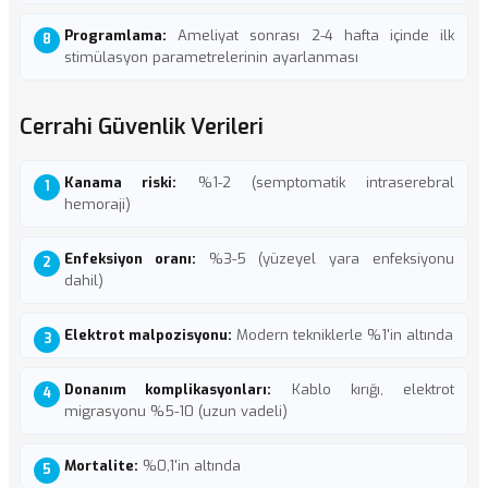
Programlama:
Ameliyat sonrası 2-4 hafta içinde ilk
stimülasyon parametrelerinin ayarlanması
Cerrahi Güvenlik Verileri
Kanama riski:
%1-2 (semptomatik intraserebral
hemoraji)
Enfeksiyon oranı:
%3-5 (yüzeyel yara enfeksiyonu
dahil)
Elektrot malpozisyonu:
Modern tekniklerle %1'in altında
Donanım komplikasyonları:
Kablo kırığı, elektrot
migrasyonu %5-10 (uzun vadeli)
Mortalite:
%0,1'in altında