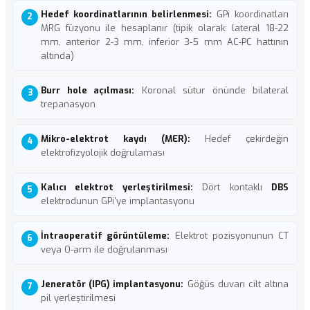
Hedef koordinatlarının belirlenmesi:
GPi koordinatları
MRG füzyonu ile hesaplanır (tipik olarak: lateral 18-22
mm, anterior 2-3 mm, inferior 3-5 mm AC-PC hattının
altında)
Burr hole açılması:
Koronal sütur önünde bilateral
trepanasyon
Mikro-elektrot kaydı (MER):
Hedef çekirdeğin
elektrofizyolojik doğrulaması
Kalıcı elektrot yerleştirilmesi:
Dört kontaklı
DBS
elektrodunun GPi'ye implantasyonu
İntraoperatif görüntüleme:
Elektrot pozisyonunun CT
veya O-arm ile doğrulanması
Jeneratör (IPG) implantasyonu:
Göğüs duvarı cilt altına
pil yerleştirilmesi