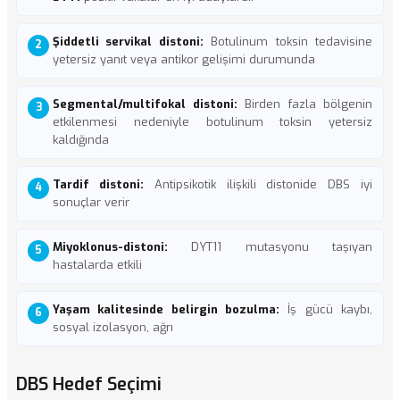
Şiddetli servikal distoni:
Botulinum toksin tedavisine
yetersiz yanıt veya antikor gelişimi durumunda
Segmental/multifokal distoni:
Birden fazla bölgenin
etkilenmesi nedeniyle botulinum toksin yetersiz
kaldığında
Tardif distoni:
Antipsikotik ilişkili distonide DBS iyi
sonuçlar verir
Miyoklonus-distoni:
DYT11 mutasyonu taşıyan
hastalarda etkili
Yaşam kalitesinde belirgin bozulma:
İş gücü kaybı,
sosyal izolasyon, ağrı
DBS Hedef Seçimi