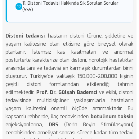
11. Distoni Tedavisi Hakkında Sık Sorulan Sorular
(SSS)
Distoni tedavisi
, hastanın distoni türüne, şiddetine ve
yaşam kalitesine olan etkisine göre bireysel olarak
planlanır. İstemsiz kas kasılmaları ve anormal
postürlerle karakterize olan distoni, nörolojik hastalıklar
arasında tanı ve tedavisi en karmaşık durumlardan birini
oluşturur. Türkiye'de yaklaşık 150.000-200.000 kişinin
çeşitli distoni formlarından etkilendiği tahmin
edilmektedir.
Prof. Dr. Gülşah Bademci
ve ekibi, distoni
tedavisinde multidisipliner yaklaşımlarla hastaların
yaşam kalitesini önemli ölçüde artırmaktadır. Bu
kapsamlı rehberde, ilaç tedavisinden
botulinum toksin
enjeksiyonlarına,
DBS
(Derin Beyin Stimülasyonu)
cerrahisinden ameliyat sonrası sürece kadar tüm tedavi