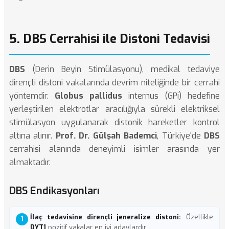
5. DBS Cerrahisi ile Distoni Tedavisi
DBS
(Derin Beyin Stimülasyonu), medikal tedaviye
dirençli distoni vakalarında devrim niteliğinde bir cerrahi
yöntemdir.
Globus pallidus
internus (GPi) hedefine
yerleştirilen elektrotlar aracılığıyla sürekli elektriksel
stimülasyon uygulanarak distonik hareketler kontrol
altına alınır.
Prof. Dr. Gülşah Bademci
, Türkiye'de
DBS
cerrahisi alanında deneyimli isimler arasında yer
almaktadır.
DBS Endikasyonları
İlaç tedavisine dirençli jeneralize distoni:
Özellikle
DYT1
pozitif vakalar en iyi adaylardır