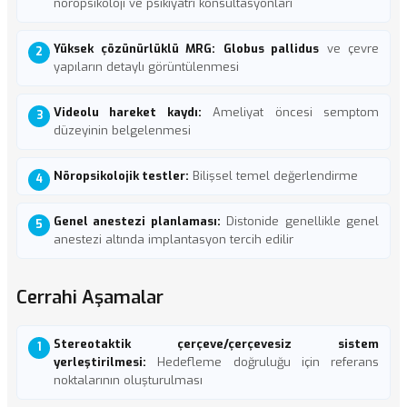
nöropsikoloji ve psikiyatri konsültasyonları
Yüksek çözünürlüklü MRG:
Globus pallidus
ve çevre
yapıların detaylı görüntülenmesi
Videolu hareket kaydı:
Ameliyat öncesi semptom
düzeyinin belgelenmesi
Nöropsikolojik testler:
Bilişsel temel değerlendirme
Genel anestezi planlaması:
Distonide genellikle genel
anestezi altında implantasyon tercih edilir
Cerrahi Aşamalar
Stereotaktik çerçeve/çerçevesiz sistem
yerleştirilmesi:
Hedefleme doğruluğu için referans
noktalarının oluşturulması