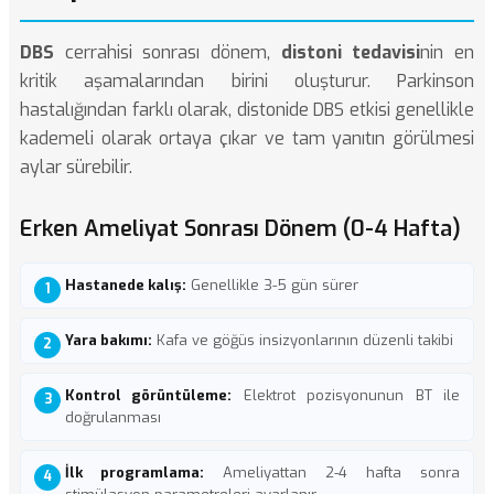
DBS
cerrahisi sonrası dönem,
distoni tedavisi
nin en
kritik aşamalarından birini oluşturur. Parkinson
hastalığından farklı olarak, distonide DBS etkisi genellikle
kademeli olarak ortaya çıkar ve tam yanıtın görülmesi
aylar sürebilir.
Erken Ameliyat Sonrası Dönem (0-4 Hafta)
Hastanede kalış:
Genellikle 3-5 gün sürer
Yara bakımı:
Kafa ve göğüs insizyonlarının düzenli takibi
Kontrol görüntüleme:
Elektrot pozisyonunun BT ile
doğrulanması
İlk programlama:
Ameliyattan 2-4 hafta sonra