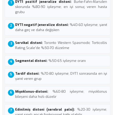
DYT1 pozitif jeneralize distoni:
Burke-Fahn-Marsden
skorunda %80-90 iyileşme; en iyi sonuç veren hasta
grubu
DYT1 negatif jeneralize distoni:
%40-60 iyileşme; yanıt
daha geç ve daha değişken
Servikal distoni:
Toronto Western Spasmodic Torticollis
Rating Scale'de %50-70 düzelme
Segmental distoni:
%50-65 iyileşme oranı
Tardif distoni:
%70-80 iyileşme; DYT1 sonrasında en iyi
yanıt veren grup
Miyoklonus-distoni:
%60-80 iyileşme; miyoklonus
bileşeni daha hızlı düzelir
Edinilmiş distoni (serebral palsi):
%20-30 iyileşme;
yanıt sınırlı ancak fonksiyonel katkı olabilir