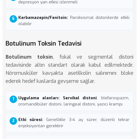
depresyon yan etkisi izlenmeli
Karbamazepin/Fenitoin:
Paroksismal distonilerde etkili
olabilir
Botulinum Toksin Tedavisi
Botulinum toksin
, fokal ve segmental distoni
tedavisinde altın standart olarak kabul edilmektedir.
Nöromusküler kavşakta asetilkolin salınımını bloke
ederek hedef kaslarda gevşeme sağlar.
Uygulama alanları:
Servikal distoni
, blefarospazm,
oromandibüler distoni, laringeal distoni, yazıcı krampı
Etki süresi:
Genellikle 3-4 ay sürer, düzenli tekrar
enjeksiyonları gerektirir