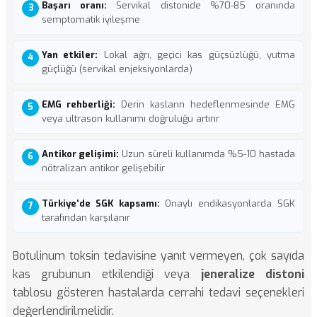
Başarı oranı:
Servikal distonide %70-85 oranında
semptomatik iyileşme
Yan etkiler:
Lokal ağrı, geçici kas güçsüzlüğü, yutma
güçlüğü (servikal enjeksiyonlarda)
EMG rehberliği:
Derin kasların hedeflenmesinde EMG
veya ultrason kullanımı doğruluğu artırır
Antikor gelişimi:
Uzun süreli kullanımda %5-10 hastada
nötralizan antikor gelişebilir
Türkiye'de SGK kapsamı:
Onaylı endikasyonlarda SGK
tarafından karşılanır
Botulinum toksin tedavisine yanıt vermeyen, çok sayıda
kas grubunun etkilendiği veya
jeneralize distoni
tablosu gösteren hastalarda cerrahi tedavi seçenekleri
değerlendirilmelidir.