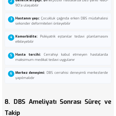
Genetik altyapı:
DYT1
pozitif hastalarda DBS yanıtı %80-
90'a ulaşabilir
Hastanın yaşı:
Çocukluk çağında erken DBS müdahalesi
sekonder deformiteleri önleyebilir
Komorbidite:
Psikiyatrik eştanılar tedavi planlamasını
etkileyebilir
Hasta tercihi:
Cerrahiyi kabul etmeyen hastalarda
maksimum medikal tedavi uygulanır
Merkez deneyimi:
DBS cerrahisi deneyimli merkezlerde
yapılmalıdır
8. DBS Ameliyatı Sonrası Süreç ve
Takip