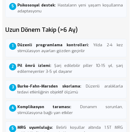
Psikososyal destek:
Hastaların yeni yaşam koşullarına
adaptasyonu
Uzun Dönem Takip (>6 Ay)
Düzenli programlama kontrolleri:
Yılda 2-4 kez
stimülasyon ayarları gözden geçirilir
Pil ömrü izlemi:
Şarj edilebilir piller 10-15 yıl, şarj
edilemeyenler 3-5 yıl dayanır
Burke-Fahn-Marsden skorlama:
Düzenli aralıklarla
tedavi etkinliğinin objektif ölçümü
Komplikasyon taraması:
Donanım sorunları,
stimülasyona bağlı yan etkiler
MRG uyumluluğu:
Belirli koşullar altında 1.5T MRG