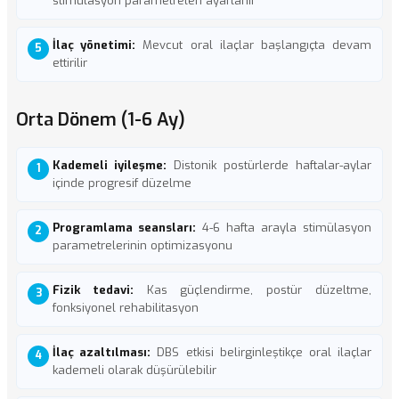
stimülasyon parametreleri ayarlanır
İlaç yönetimi:
Mevcut oral ilaçlar başlangıçta devam
ettirilir
Orta Dönem (1-6 Ay)
Kademeli iyileşme:
Distonik postürlerde haftalar-aylar
içinde progresif düzelme
Programlama seansları:
4-6 hafta arayla stimülasyon
parametrelerinin optimizasyonu
Fizik tedavi:
Kas güçlendirme, postür düzeltme,
fonksiyonel rehabilitasyon
İlaç azaltılması:
DBS etkisi belirginleştikçe oral ilaçlar
kademeli olarak düşürülebilir