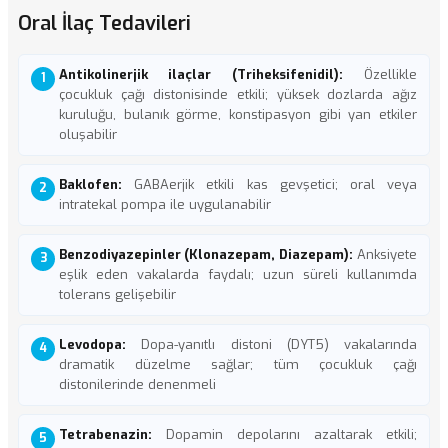
Oral İlaç Tedavileri
Antikolinerjik ilaçlar (Triheksifenidil):
Özellikle
çocukluk çağı distonisinde etkili; yüksek dozlarda ağız
kuruluğu, bulanık görme, konstipasyon gibi yan etkiler
oluşabilir
Baklofen:
GABAerjik etkili kas gevşetici; oral veya
intratekal pompa ile uygulanabilir
Benzodiyazepinler (Klonazepam, Diazepam):
Anksiyete
eşlik eden vakalarda faydalı; uzun süreli kullanımda
tolerans gelişebilir
Levodopa:
Dopa-yanıtlı distoni (DYT5) vakalarında
dramatik düzelme sağlar; tüm çocukluk çağı
distonilerinde denenmeli
Tetrabenazin:
Dopamin depolarını azaltarak etkili;