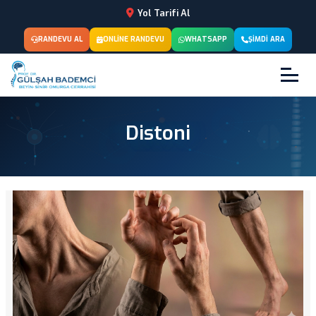
Yol Tarifi Al
RANDEVU AL
ONLINE RANDEVU
WHATSAPP
ŞIMDI ARA
Distoni