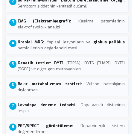
Burke-Fahn-Marsden Distoni Derecelendirme Ölçeği:
Semptom şiddetinin kantitatif ölçümü
EMG (Elektromiyografi):
Kasılma paternlerinin
elektrofizyolojik analizi
Kranial MRG:
Yapısal lezyonların ve
globus pallidus
patolojilerinin değerlendirilmesi
Genetik testler:
DYT1
(TOR1A), DYT6 (THAP1), DYT11
(SGCE) ve diğer gen mutasyonları
Bakır metabolizması testleri:
Wilson hastalığının
dışlanması
Levodopa deneme tedavisi:
Dopa-yanıtlı distoninin
tespiti
PET/SPECT görüntüleme:
Dopaminerjik sistem
değerlendirmesi