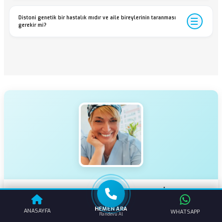
Distoni genetik bir hastalık mıdır ve aile bireylerinin taranması
gerekir mi?
Prof. Dr. Gülşah BADEMCİ
Beyin ve Sinir Cerrahisi Uzmanı
HEMEN ARA
ANASAYFA
WHATSAPP
Randevu Al
Ankara Üniversitesi Tıp Fakültesi mezunu, beyin ve sinir cerrahisi