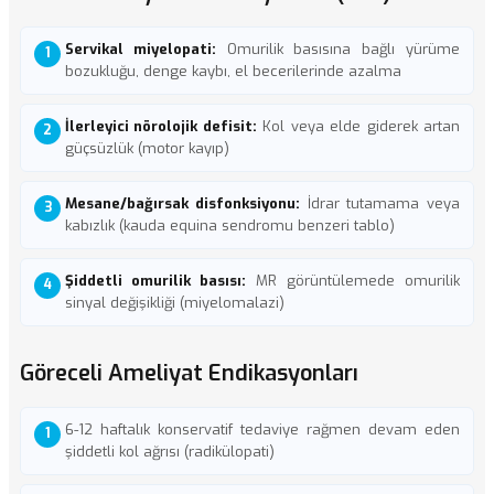
Servikal miyelopati:
Omurilik basısına bağlı yürüme
bozukluğu, denge kaybı, el becerilerinde azalma
İlerleyici nörolojik defisit:
Kol veya elde giderek artan
güçsüzlük (motor kayıp)
Mesane/bağırsak disfonksiyonu:
İdrar tutamama veya
kabızlık (kauda equina sendromu benzeri tablo)
Şiddetli omurilik basısı:
MR görüntülemede omurilik
sinyal değişikliği (miyelomalazi)
Göreceli Ameliyat Endikasyonları
6-12 haftalık konservatif tedaviye rağmen devam eden
şiddetli kol ağrısı (radikülopati)