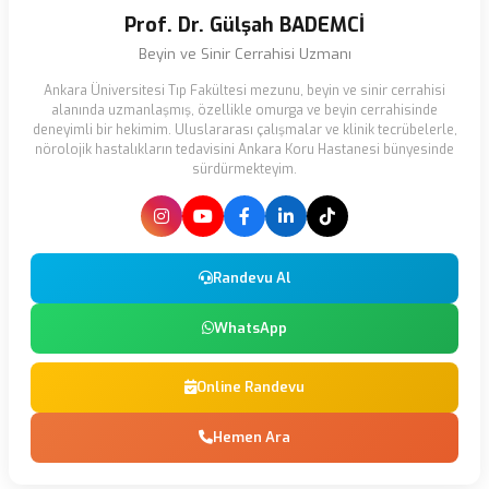
Prof. Dr. Gülşah BADEMCİ
Beyin ve Sinir Cerrahisi Uzmanı
Ankara Üniversitesi Tıp Fakültesi mezunu, beyin ve sinir cerrahisi
alanında uzmanlaşmış, özellikle omurga ve beyin cerrahisinde
deneyimli bir hekimim. Uluslararası çalışmalar ve klinik tecrübelerle,
nörolojik hastalıkların tedavisini Ankara Koru Hastanesi bünyesinde
sürdürmekteyim.
Randevu Al
WhatsApp
Online Randevu
Hemen Ara