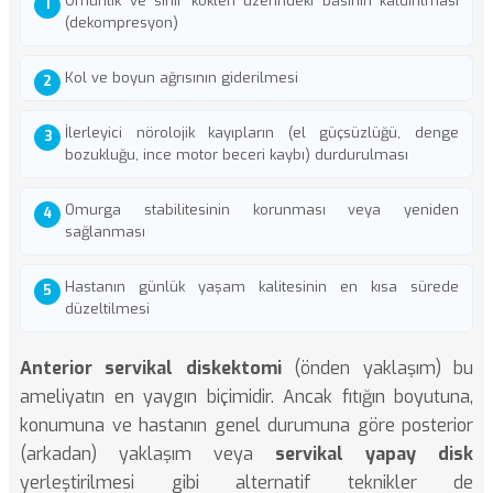
Omurilik ve sinir kökleri üzerindeki basının kaldırılması
(dekompresyon)
Kol ve boyun ağrısının giderilmesi
İlerleyici nörolojik kayıpların (el güçsüzlüğü, denge
bozukluğu, ince motor beceri kaybı) durdurulması
Omurga stabilitesinin korunması veya yeniden
sağlanması
Hastanın günlük yaşam kalitesinin en kısa sürede
düzeltilmesi
Anterior servikal diskektomi
(önden yaklaşım) bu
ameliyatın en yaygın biçimidir. Ancak fıtığın boyutuna,
konumuna ve hastanın genel durumuna göre posterior
(arkadan) yaklaşım veya
servikal yapay disk
yerleştirilmesi gibi alternatif teknikler de