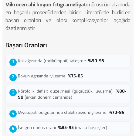
Mikrocerrahi boyun fıtığı ameliyatı
nöroşirürji alanında
en başarılı prosedürlerden biridir. Literatürde bildirilen
başarı oranları ve olası komplikasyonlar aşağıda
özetlenmiştir:
Başarı Oranları
Kol ağrısında (radikülopati) iyileşme:
%90-95
Boyun ağrısında iyileşme:
%75-85
Nörolojik defisit düzelmesi (güçsüzlük, uyuşma):
%80-
90
(erken dönem cerrahide)
Miyelopati bulgularında stabilizasyon/iyileşme:
%70-85
İşe geri dönüş oranı:
%85-95
(masa başı işler)