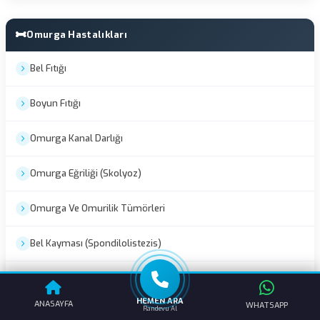
Omurga Hastalıkları
Bel Fıtığı
Boyun Fıtığı
Omurga Kanal Darlığı
Omurga Eğriliği (Skolyoz)
Omurga Ve Omurilik Tümörleri
Bel Kayması (Spondilolistezis)
Omurga Kırıkları
HEMEN ARA
ANASAYFA
WHATSAPP
Randevu Al
İleri Yaş Omurga Hastalıkları