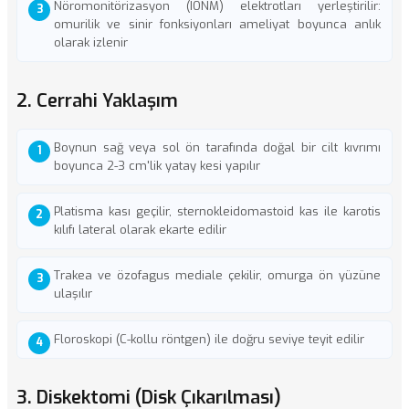
Nöromonitörizasyon (IONM) elektrotları yerleştirilir:
omurilik ve sinir fonksiyonları ameliyat boyunca anlık
olarak izlenir
2. Cerrahi Yaklaşım
Boynun sağ veya sol ön tarafında doğal bir cilt kıvrımı
boyunca 2-3 cm'lik yatay kesi yapılır
Platisma kası geçilir, sternokleidomastoid kas ile karotis
kılıfı lateral olarak ekarte edilir
Trakea ve özofagus mediale çekilir, omurga ön yüzüne
ulaşılır
Floroskopi (C-kollu röntgen) ile doğru seviye teyit edilir
3. Diskektomi (Disk Çıkarılması)