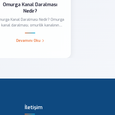
Omurga Kanal Daralması
Nedir?
urga Kanal Daralması Nedir? Omurga
kanal daralması, omurilik kanalının
daralması sonucu sinirl...
Devamını Oku
İletişim