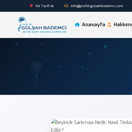
Yol Tarifi Al
info@profdrgulsahbademci.com
Anasayfa
Hakkım