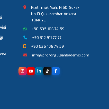
Kızılırmak Mah. 1450. Sokak
No:13 Çukurambar Ankara-
si
TÜRKİYE
visi
+90 535 106 74 59
ğı
+90 312 911 77 77
+90 535 106 74 59
visi
info@profdrgulsahbademci.com