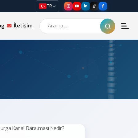
TR
og
İletişim