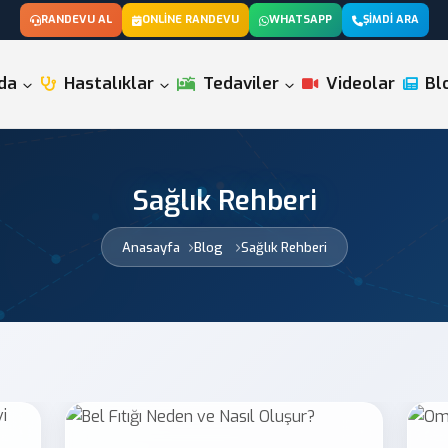
RANDEVU AL
ONLINE RANDEVU
WHATSAPP
ŞIMDI ARA
da
Hastalıklar
Tedaviler
Videolar
Bl
Sağlık Rehberi
Anasayfa
Blog
Sağlık Rehberi