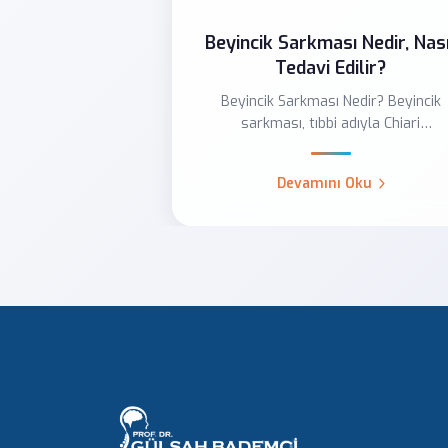
Beyincik Sarkması Nedir, Nası
Tedavi Edilir?
Beyincik Sarkması Nedir? Beyincik
sarkması, tıbbi adıyla Chiari
malformasyonu, beyinciğin alt kı...
Devamını Oku