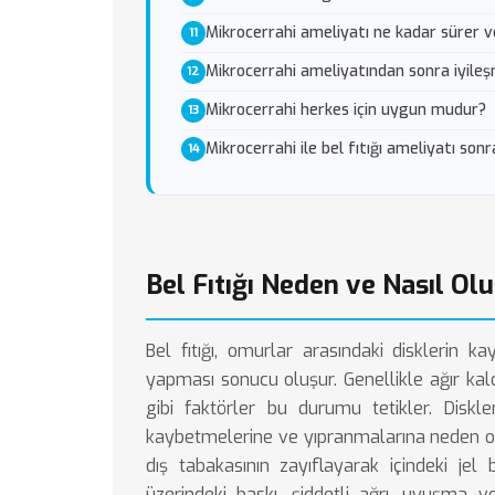
Mikrocerrahi ameliyatı ne kadar sürer v
Mikrocerrahi ameliyatından sonra iyileş
Mikrocerrahi herkes için uygun mudur?
Mikrocerrahi ile bel fıtığı ameliyatı sonr
Bel Fıtığı Neden ve Nasıl Ol
Bel fıtığı, omurlar arasındaki disklerin k
yapması sonucu oluşur. Genellikle ağır kal
gibi faktörler bu durumu tetikler. Diskle
kaybetmelerine ve yıpranmalarına neden olu
dış tabakasının zayıflayarak içindeki jel
üzerindeki baskı, şiddetli ağrı, uyuşma ve h