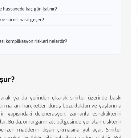
e hastanede kaç gün kalınır?
me süreci nasıl geçer?
ası komplikasyon riskleri nelerdir?
uşur?
ayarak ya da yerinden çıkarak sinirler üzerinde baskı
dırma, ani hareketler, duruş bozuklukları ve yaşlanma
rin yapısındaki dejenerasyon, zamanla esnekliklerini
r. Bu da, omurganın alt bölgesinde yer alan disklerin
 benzeri maddenin dışarı çıkmasına yol açar. Sinirler
areket kısıtlılığı gibi belirtilere neden olabilir. Bel