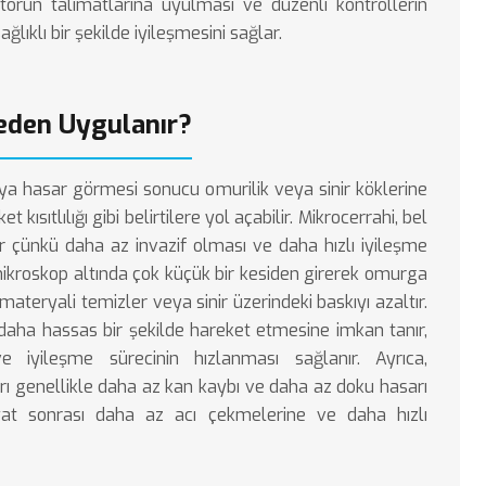
orun talimatlarına uyulması ve düzenli kontrollerin
ağlıklı bir şekilde iyileşmesini sağlar.
Neden Uygulanır?
veya hasar görmesi sonucu omurilik veya sinir köklerine
kısıtlılığı gibi belirtilere yol açabilir. Mikrocerrahi, bel
dir çünkü daha az invazif olması ve daha hızlı iyileşme
mikroskop altında çok küçük bir kesiden girerek omurga
 materyali temizler veya sinir üzerindeki baskıyı azaltır.
 daha hassas bir şekilde hareket etmesine imkan tanır,
e iyileşme sürecinin hızlanması sağlanır. Ayrıca,
ları genellikle daha az kan kaybı ve daha az doku hasarı
eliyat sonrası daha az acı çekmelerine ve daha hızlı