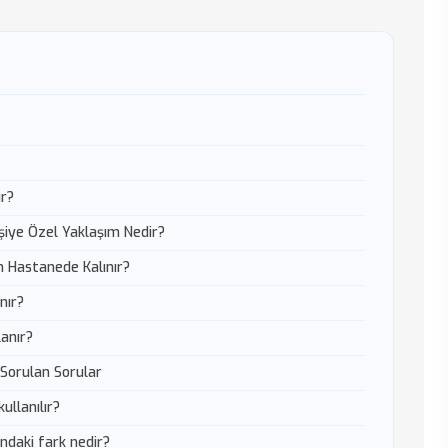
ır?
işiye Özel Yaklaşım Nedir?
n Hastanede Kalınır?
nır?
lanır?
ça Sorulan Sorular
ullanılır?
ındaki fark nedir?