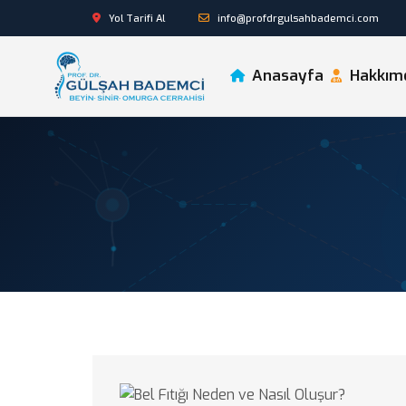
Yol Tarifi Al
info@profdrgulsahbademci.com
Anasayfa
Hakkım