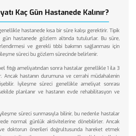
iyatı Kaç Gün Hastanede Kalınır?
genellikle hastanede kısa bir süre kalışı gerektirir. Tipik
ç gün hastanede gözlem altında tutulurlar. Bu süre,
endirmesi ve gerekli tıbbi bakımın sağlanması için
yileşme süreci bu gözlem sürecinde belirlenir.
el fıtığı ameliyatından sonra hastalar genellikle 1 ila 3
ler. Ancak hastanın durumuna ve cerrahi müdahalenin
şebilir. İyileşme süreci genellikle ameliyat sonrası
ekilde planlanır ve hastanın evde rehabilitasyon ve
iyileşme süreci sunmasıyla bilinir, bu nedenle hastalar
ede normal günlük aktivitelerine dönebilirler. Ancak
ir ve doktorun önerileri doğrultusunda hareket etmek