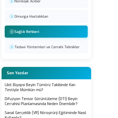
Nörolojik Aciller
Omurga Hastalıkları
Sağlık Rehberi
Tedavi Yöntemleri ve Cerrahi Teknikler
Son Yazılar
Likit Biyopsi Beyin Tümörü Takibinde Kan
Testiyle Mümkün mü?
Difuzyon Tensor Görüntüleme (DTI) Beyin
Cerrahisi Planlamasında Neden Önemlidir?
Sanal Gerçeklik (VR) Nöroşirürji Eğitiminde Nasıl
Kullanılır?