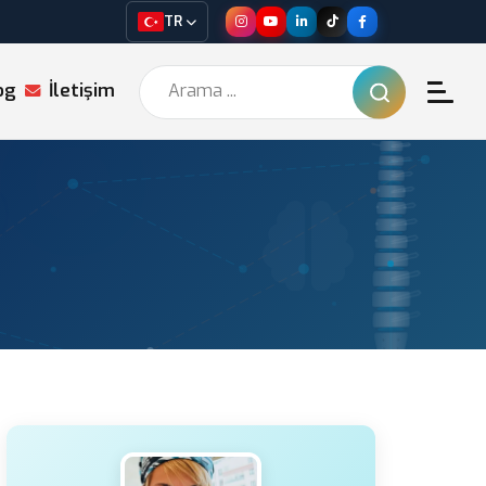
TR
og
İletişim