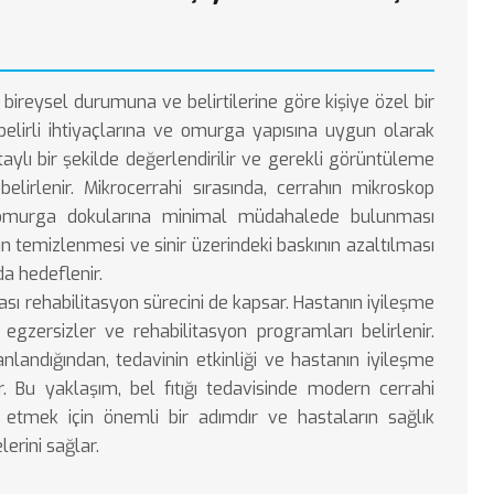
 bireysel durumuna ve belirtilerine göre kişiye özel bir
belirli ihtiyaçlarına ve omurga yapısına uygun olarak
etaylı bir şekilde değerlendirilir ve gerekli görüntüleme
belirlenir. Mikrocerrahi sırasında, cerrahın mikroskop
 omurga dokularına minimal müdahalede bulunması
n temizlenmesi ve sinir üzerindeki baskının azaltılması
a hedeflenir.
sı rehabilitasyon sürecini de kapsar. Hastanın iyileşme
egzersizler ve rehabilitasyon programları belirlenir.
anlandığından, tedavinin etkinliği ve hastanın iyileşme
r. Bu yaklaşım, bel fıtığı tedavisinde modern cerrahi
e etmek için önemli bir adımdır ve hastaların sağlık
erini sağlar.