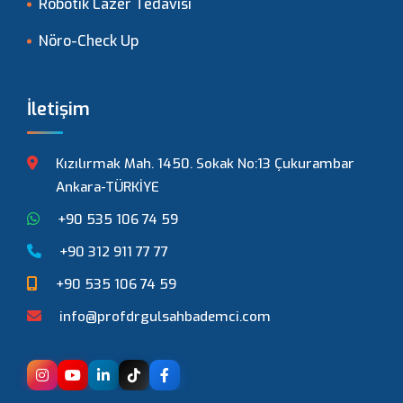
Robotik Lazer Tedavisi
Nöro-Check Up
İletişim
Kızılırmak Mah. 1450. Sokak No:13 Çukurambar
Ankara-TÜRKİYE
+90 535 106 74 59
+90 312 911 77 77
+90 535 106 74 59
info@profdrgulsahbademci.com