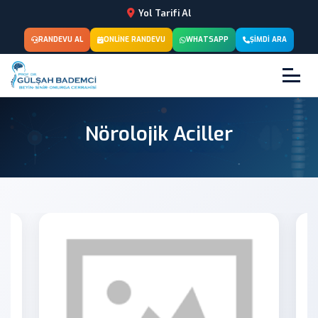
Yol Tarifi Al
RANDEVU AL
ONLINE RANDEVU
WHATSAPP
ŞIMDI ARA
Nörolojik Aciller