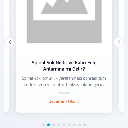
Spinal Şok Nedir ve Kalıcı Felç
Anlamına mı Gelir?
Spinal şok, omurilik yaralanması sonrası tüm
E
reflekslerin ve motor fonksiyonların geçici
olarak k...
Devamını Oku