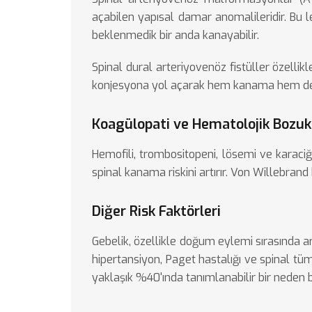
açabilen yapısal damar anomalileridir. Bu l
beklenmedik bir anda kanayabilir.
Spinal dural arteriyovenöz fistüller özellik
konjesyona yol açarak hem kanama hem de pr
Koagülopati ve Hematolojik Bozuk
Hemofili, trombositopeni, lösemi ve karaci
spinal kanama riskini artırır. Von Willebrand 
Diğer Risk Faktörleri
Gebelik, özellikle doğum eylemi sırasında ar
hipertansiyon, Paget hastalığı ve spinal tü
yaklaşık %40'ında tanımlanabilir bir neden bu