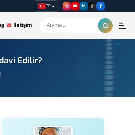
TR
og
İletişim
avi Edilir?