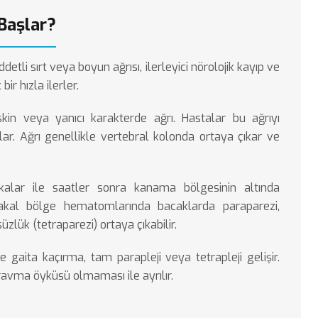
 Başlar?
tli sırt veya boyun ağrısı, ilerleyici nörolojik kayıp ve
ir hızla ilerler.
kin veya yanıcı karakterde ağrı. Hastalar bu ağrıyı
mlar. Ağrı genellikle vertebral kolonda ortaya çıkar ve
alar ile saatler sonra kanama bölgesinin altında
rakal bölge hematomlarında bacaklarda paraparezi,
zlük (tetraparezi) ortaya çıkabilir.
 gaita kaçırma, tam parapleji veya tetrapleji gelişir.
travma öyküsü olmaması ile ayrılır.