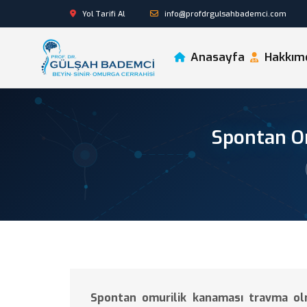
Yol Tarifi Al
info@profdrgulsahbademci.com
Anasayfa
Hakkım
Spontan Om
Spontan omurilik kanaması travma olma