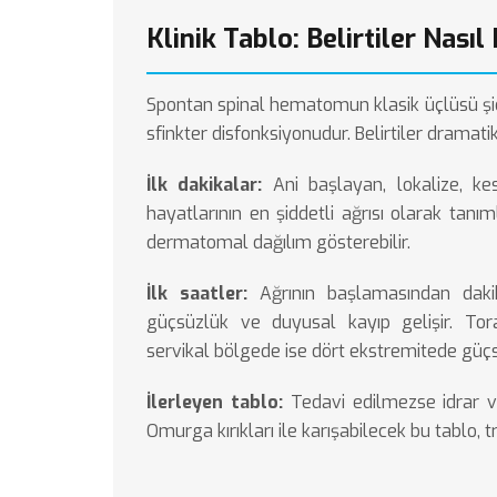
Klinik Tablo: Belirtiler Nasıl
Spontan spinal hematomun klasik üçlüsü şidde
sfinkter disfonksiyonudur. Belirtiler dramatik b
İlk dakikalar:
Ani başlayan, lokalize, kes
hayatlarının en şiddetli ağrısı olarak tanı
dermatomal dağılım gösterebilir.
İlk saatler:
Ağrının başlamasından dakik
güçsüzlük ve duyusal kayıp gelişir. To
servikal bölgede ise dört ekstremitede güçsü
İlerleyen tablo:
Tedavi edilmezse idrar ve
Omurga kırıkları
ile karışabilecek bu tablo, 