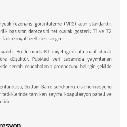
etik rezonans görüntüleme (MRG) altın standarttır.
ik basısının derecesini net olarak gösterir. T1 ve T2
rklı sinyal özellikleri sergiler.
bilir. Bu durumda BT miyelografi alternatif olarak
 göre düşüktür.
PubMed veri tabanında
yayımlanan
elerde cerrahi müdahalenin prognozunu belirgin şekilde
d enfarktüsü, Guillain-Barre sendromu, disk herniasyonu
r tetkiklerinde tam kan sayımı, koagülasyon paneli ve
lidir.
presyon