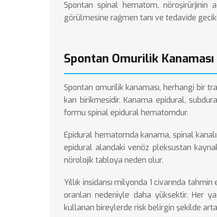
Spontan spinal hematom, nöroşirürjinin a
görülmesine rağmen tanı ve tedavide gecikilm
Spontan Omurilik Kanaması
Spontan omurilik kanaması, herhangi bir tr
kan birikmesidir. Kanama epidural, subdura
formu spinal epidural hematomdur.
Epidural hematomda kanama, spinal kanalın 
epidural alandaki venöz pleksustan kaynakl
nörolojik tabloya neden olur.
Yıllık insidansı milyonda 1 civarında tahmi
oranları nedeniyle daha yüksektir. Her y
kullanan bireylerde risk belirgin şekilde arta