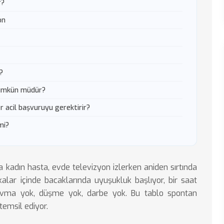
r?
on
?
mümkün müdür?
er acil başvuruyu gerektirir?
mi?
 kadın hasta, evde televizyon izlerken aniden sırtında
ikalar içinde bacaklarında uyuşukluk başlıyor, bir saat
ravma yok, düşme yok, darbe yok. Bu tablo spontan
temsil ediyor.