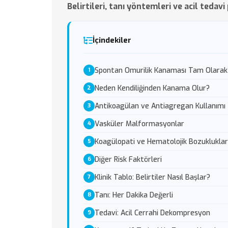
Belirtileri, tanı yöntemleri ve acil tedavi
İçindekiler
Spontan Omurilik Kanaması Tam Olarak
Neden Kendiliğinden Kanama Olur?
Antikoagülan ve Antiagregan Kullanımı
Vasküler Malformasyonlar
Koagülopati ve Hematolojik Bozukluklar
Diğer Risk Faktörleri
Klinik Tablo: Belirtiler Nasıl Başlar?
Tanı: Her Dakika Değerli
Tedavi: Acil Cerrahi Dekompresyon