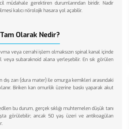
cil müdahale gerektiren durumlarından biridir. Nadir
esi kalıcı nörolojik hasara yol açabilir.
 Tam Olarak Nedir?
avma veya cerrahi işlem olmaksızın spinal kanal içinde
l veya subaraknoid alana yerleşebilir. En sık görülen
dış zarı (dura mater) ile omurga kemikleri arasındaki
anır. Biriken kan omurilik üzerine baskı yaparak akut
n edilen bu durum, gerçek sıklığı muhtemelen düşük tanı
aşta görülebilir; ancak 50 yaş üzeri ve antikoagülan
r.