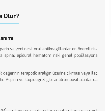
a Olur?
lanımı
eparin ve yeni nesil oral antikoagülanlar en önemli risk
larda spinal epidural hematom riski genel popülasyona
 değerinin terapötik aralığın üzerine çıkması veya ilaç
ir. Aspirin ve klopidogrel gibi antitrombosit ajanlar da
AVM) ve kavernöz anjiyomlar spontan kanamaya yol