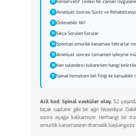
Konservatif Tedavi Ne Zaman Uygulanı
Ameliyat Sonrası Süreç ve Rehabilitasy
Önlenebilir Mi?
Sıkça Sorulan Sorular
Spontan omurilik kanaması tekrarlar mı
Ameliyat sonrası tamamen iyileşme 
Kan sulandırıcı kullanırken hangi belirtil
Spinal hematom bel fıtığı ile karışabilir 
Acil kod: Spinal vasküler olay.
52 yaşında
bıçak saplanır gibi bir ağrı hissediyor. Dak
sonra ayağa kalkamıyor. Herhangi bir t
omurilik kanamasının dramatik başlangıcını 