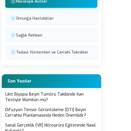
Nörolojik Aciller
Omurga Hastalıkları
Sağlık Rehberi
Tedavi Yöntemleri ve Cerrahi Teknikler
Son Yazılar
Likit Biyopsi Beyin Tümörü Takibinde Kan
Testiyle Mümkün mü?
Difuzyon Tensor Görüntüleme (DTI) Beyin
Cerrahisi Planlamasında Neden Önemlidir?
Sanal Gerçeklik (VR) Nöroşirürji Eğitiminde Nasıl
Kullanılır?