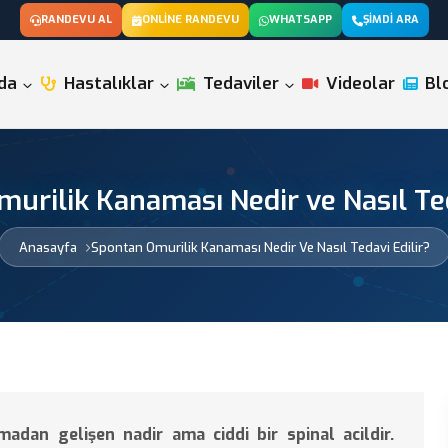
RANDEVU AL
ONLINE RANDEVU
WHATSAPP
ŞIMDI ARA
da
Hastalıklar
Tedaviler
Videolar
Bl
urilik Kanaması Nedir ve Nasıl Ted
Anasayfa
Spontan Omurilik Kanaması Nedir Ve Nasıl Tedavi Edilir?
dan gelişen nadir ama ciddi bir spinal acildir.