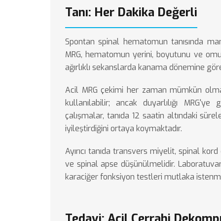
Tanı: Her Dakika Değerli
Spontan spinal hematomun tanısında many
MRG, hematomun yerini, boyutunu ve omuril
ağırlıklı sekanslarda kanama dönemine göre fa
Acil MRG çekimi her zaman mümkün olmaya
kullanılabilir; ancak duyarlılığı MRG'ye
çalışmalar, tanıda 12 saatin altındaki sür
iyileştirdiğini ortaya koymaktadır.
Ayırıcı tanıda transvers miyelit, spinal kor
ve spinal apse düşünülmelidir. Laboratuva
karaciğer fonksiyon testleri mutlaka istenme
Tedavi: Acil Cerrahi Dekom