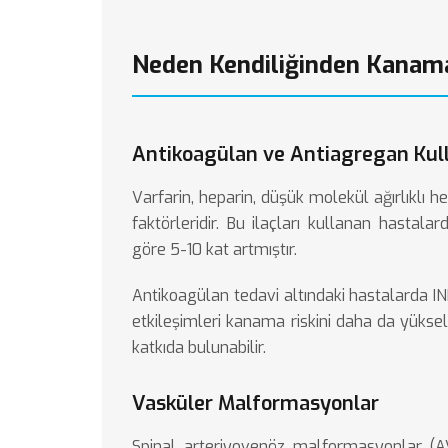
Neden Kendiliğinden Kanam
Antikoagülan ve Antiagregan Kul
Varfarin, heparin, düşük molekül ağırlıklı h
faktörleridir. Bu ilaçları kullanan hasta
göre 5-10 kat artmıştır.
Antikoagülan tedavi altındaki hastalarda INR
etkileşimleri kanama riskini daha da yükselt
katkıda bulunabilir.
Vasküler Malformasyonlar
Spinal arteriyovenöz malformasyonlar (