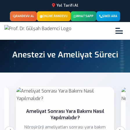
Yol Tarifi Al
RANDEVU AL
ONLINE RANDEVU
WHATSAPP
ŞIMDI ARA
Anestezi ve Ameliyat Süreci
ı
Ameliyat Sonrası Yara Bakımı Nasıl
Yapılmalıdır?
Nöroşirürji ameliyatları sonrası yara bakım