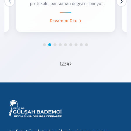
e
protokolü: pansuman değişimi, banyo
kuralları, enfeks...
Devamını Oku
1
2
3
4