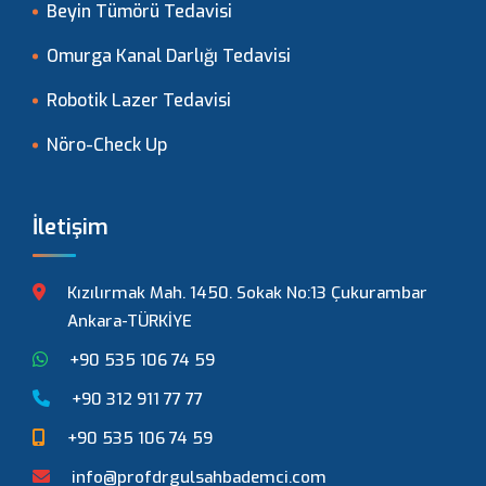
Beyin Tümörü Tedavisi
Omurga Kanal Darlığı Tedavisi
Robotik Lazer Tedavisi
Nöro-Check Up
İletişim
Kızılırmak Mah. 1450. Sokak No:13 Çukurambar
Ankara-TÜRKİYE
+90 535 106 74 59
+90 312 911 77 77
+90 535 106 74 59
info@profdrgulsahbademci.com