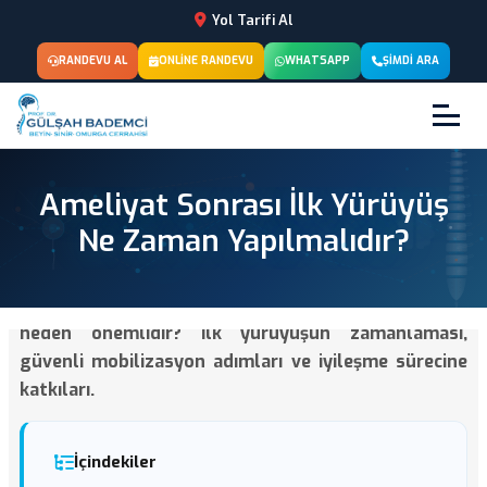
Yol Tarifi Al
RANDEVU AL
ONLINE RANDEVU
WHATSAPP
ŞIMDI ARA
Ameliyat Sonrası İlk Yürüyüş
Ne Zaman Yapılmalıdır?
Nöroşirürjik ameliyat sonrası erken mobilizasyon
neden önemlidir? İlk yürüyüşün zamanlaması,
güvenli mobilizasyon adımları ve iyileşme sürecine
katkıları.
İçindekiler