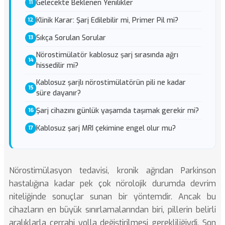
Gelecekte Beklenen Yenilikler
Klinik Karar: Şarj Edilebilir mi, Primer Pil mi?
Sıkça Sorulan Sorular
Nörostimülatör kablosuz şarj sırasında ağrı
hissedilir mi?
Kablosuz şarjlı nörostimülatörün pili ne kadar
süre dayanır?
Şarj cihazını günlük yaşamda taşımak gerekir mi?
Kablosuz şarj MRI çekimine engel olur mu?
Nörostimülasyon tedavisi, kronik ağrıdan Parkinson
hastalığına kadar pek çok nörolojik durumda devrim
niteliğinde sonuçlar sunan bir yöntemdir. Ancak bu
cihazların en büyük sınırlamalarından biri, pillerin belirli
aralıklarla cerrahi yolla değiştirilmesi gerekliliğiydi. Son