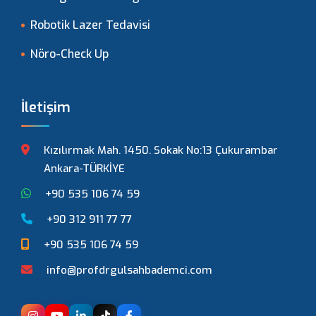
Robotik Lazer Tedavisi
Nöro-Check Up
İletişim
Kızılırmak Mah. 1450. Sokak No:13 Çukurambar
Ankara-TÜRKİYE
+90 535 106 74 59
+90 312 911 77 77
+90 535 106 74 59
info@profdrgulsahbademci.com