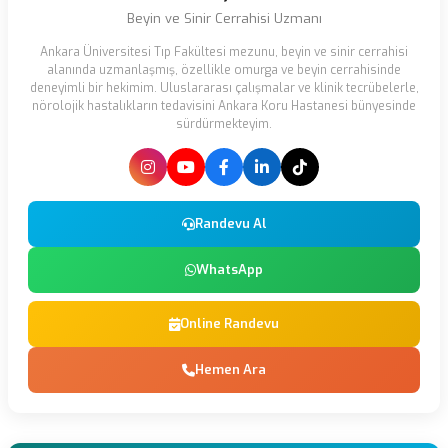
Beyin ve Sinir Cerrahisi Uzmanı
Ankara Üniversitesi Tıp Fakültesi mezunu, beyin ve sinir cerrahisi
alanında uzmanlaşmış, özellikle omurga ve beyin cerrahisinde
deneyimli bir hekimim. Uluslararası çalışmalar ve klinik tecrübelerle,
nörolojik hastalıkların tedavisini Ankara Koru Hastanesi bünyesinde
sürdürmekteyim.
Randevu Al
WhatsApp
Online Randevu
Hemen Ara