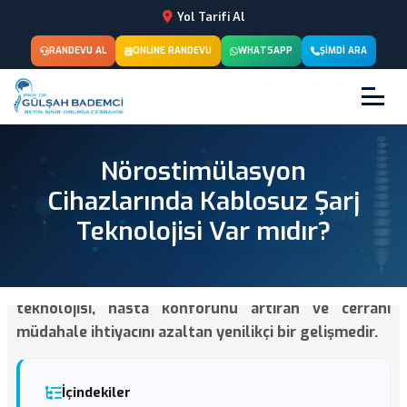
Yol Tarifi Al
RANDEVU AL
ONLINE RANDEVU
WHATSAPP
ŞIMDI ARA
Nörostimülasyon
Cihazlarında Kablosuz Şarj
Teknolojisi Var mıdır?
Nörostimülasyon cihazlarında kablosuz şarj
teknolojisi, hasta konforunu artıran ve cerrahi
müdahale ihtiyacını azaltan yenilikçi bir gelişmedir.
İçindekiler