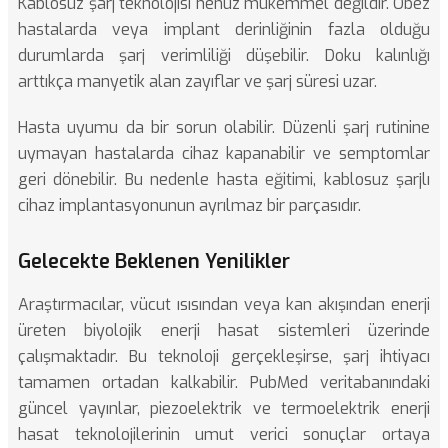
Kablosuz şarj teknolojisi henüz mükemmel değildir. Obez
hastalarda veya implant derinliğinin fazla olduğu
durumlarda şarj verimliliği düşebilir. Doku kalınlığı
arttıkça manyetik alan zayıflar ve şarj süresi uzar.
Hasta uyumu da bir sorun olabilir. Düzenli şarj rutinine
uymayan hastalarda cihaz kapanabilir ve semptomlar
geri dönebilir. Bu nedenle hasta eğitimi, kablosuz şarjlı
cihaz implantasyonunun ayrılmaz bir parçasıdır.
Gelecekte Beklenen Yenilikler
Araştırmacılar, vücut ısısından veya kan akışından enerji
üreten biyolojik enerji hasat sistemleri üzerinde
çalışmaktadır. Bu teknoloji gerçekleşirse, şarj ihtiyacı
tamamen ortadan kalkabilir.
PubMed
veritabanındaki
güncel yayınlar, piezoelektrik ve termoelektrik enerji
hasat teknolojilerinin umut verici sonuçlar ortaya