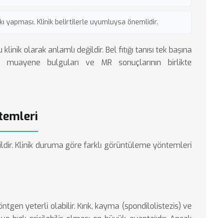
kı yapması. Klinik belirtilerle uyumluysa önemlidir.
klinik olarak anlamlı değildir.
Bel fıtığı
tanısı tek başına
zik muayene bulguları ve MR sonuçlarının birlikte
temleri
ldir. Klinik duruma göre farklı görüntüleme yöntemleri
ntgen yeterli olabilir. Kırık, kayma (spondilolistezis) ve