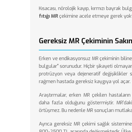
Kısacası, nörolojik kayıp, kırmızı bayrak bu
fıtığı MR
çekimine acele etmeye gerek yokt
Gereksiz MR Çekiminin Sakın
Erken ve endikasyonsuz MR çekiminin bilinen 
bulgular" sorunudur. Hiçbir şikayeti olmayan
protrüzyon veya dejeneratif değişiklikler 
rağmen hastada gereksiz kaygıya yol açar.
Araştırmalar, erken MR çekilen hastaları
daha fazla olduğunu göstermiştir. MR'dak
örtüşmez. Bu nedenle MR sonuçları mutlaka kl
Ayrıca gereksiz MR çekimi sağlık sistemine
800-2500 TL arasında değişmektedir. Ülke 