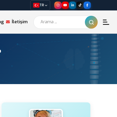
TR
og
İletişim
?