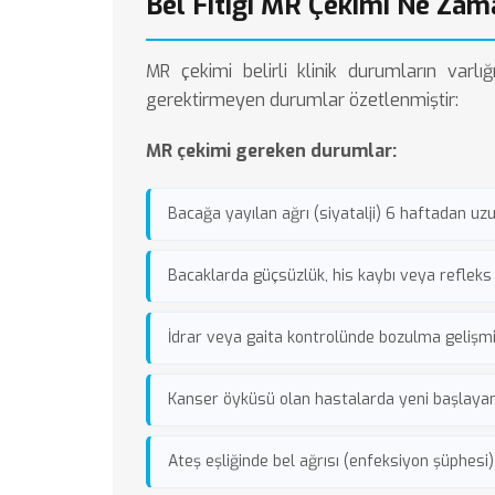
Bel Fıtığı MR Çekimi Ne Zam
MR çekimi belirli klinik durumların varl
gerektirmeyen durumlar özetlenmiştir:
MR çekimi gereken durumlar:
Bacağa yayılan ağrı (siyatalji) 6 haftadan u
Bacaklarda güçsüzlük, his kaybı veya refleks 
İdrar veya gaita kontrolünde bozulma gelişmi
Kanser öyküsü olan hastalarda yeni başlayan 
Ateş eşliğinde bel ağrısı (enfeksiyon şüphesi)