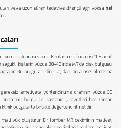
lguları veya uzun süren tedaviye dirençli ağrı yoksa
bel
ur.
caları
birçok sakıncası vardır. Bunların en önemlisi "tesadüfi
 sağlıklı kişilerin yüzde 30-40'ında MR'da disk bulgusu,
saptanır. Bu bulgular klinik açıdan anlamsız olmasına
n gereksiz ameliyata yönlendirilme oranının yüzde 30
i anatomik bulgu ile hastanın şikayetleri her zaman
inik bulgularla birlikte değerlendirilmelidir.
 mali yük oluşturur. Bir lomber MR çekiminin maliyeti
genelinde yapılan gereksiz çekimlerin toplam maliyeti