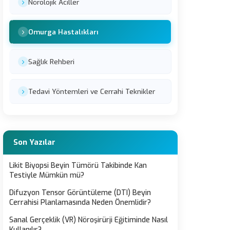
Nörolojik Aciller
Omurga Hastalıkları
Sağlık Rehberi
Tedavi Yöntemleri ve Cerrahi Teknikler
Son Yazılar
Likit Biyopsi Beyin Tümörü Takibinde Kan
Testiyle Mümkün mü?
Difuzyon Tensor Görüntüleme (DTI) Beyin
Cerrahisi Planlamasında Neden Önemlidir?
Sanal Gerçeklik (VR) Nöroşirürji Eğitiminde Nasıl
Kullanılır?