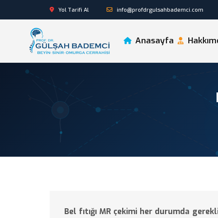
Yol Tarifi Al
info@profdrgulsahbademci.com
Anasayfa
Hakkım
Bel fıtığı MR çekimi her durumda gerekli