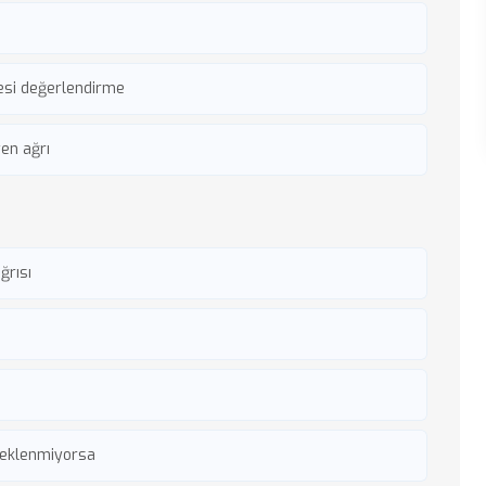
esi değerlendirme
en ağrı
ğrısı
 beklenmiyorsa