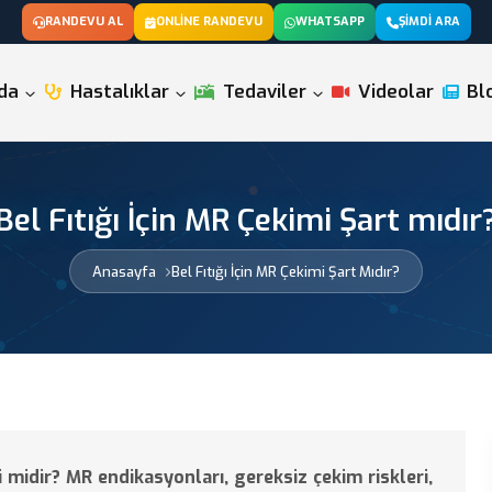
RANDEVU AL
ONLINE RANDEVU
WHATSAPP
ŞIMDI ARA
da
Hastalıklar
Tedaviler
Videolar
Bl
Bel Fıtığı İçin MR Çekimi Şart mıdır
Anasayfa
Bel Fıtığı İçin MR Çekimi Şart Mıdır?
 midir? MR endikasyonları, gereksiz çekim riskleri,