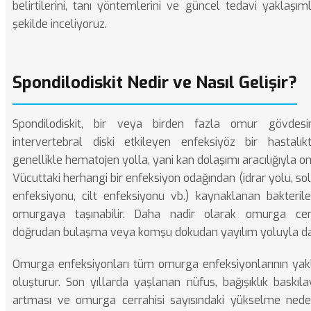
belirtilerini, tanı yöntemlerini ve güncel tedavi yaklaşım
şekilde inceliyoruz.
Spondilodiskit Nedir ve Nasıl Gelişir?
Spondilodiskit, bir veya birden fazla omur gövdes
intervertebral diski etkileyen enfeksiyöz bir hastalıkt
genellikle hematojen yolla, yani kan dolaşımı aracılığıyla o
Vücuttaki herhangi bir enfeksiyon odağından (idrar yolu, so
enfeksiyonu, cilt enfeksiyonu vb.) kaynaklanan bakteril
omurgaya taşınabilir. Daha nadir olarak omurga cerr
doğrudan bulaşma veya komşu dokudan yayılım yoluyla da g
Omurga enfeksiyonları tüm omurga enfeksiyonlarının yakl
oluşturur. Son yıllarda yaşlanan nüfus, bağışıklık baskılay
artması ve omurga cerrahisi sayısındaki yükselme neden