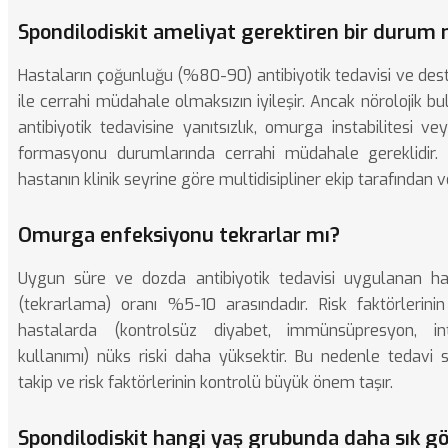
Spondilodiskit ameliyat gerektiren bir durum
Hastaların çoğunluğu (%80-90) antibiyotik tedavisi ve des
ile cerrahi müdahale olmaksızın iyileşir. Ancak nörolojik bul
antibiyotik tedavisine yanıtsızlık, omurga instabilitesi 
formasyonu durumlarında cerrahi müdahale gereklidir. C
hastanın klinik seyrine göre multidisipliner ekip tarafından ver
Omurga enfeksiyonu tekrarlar mı?
Uygun süre ve dozda antibiyotik tedavisi uygulanan ha
(tekrarlama) oranı %5-10 arasındadır. Risk faktörlerini
hastalarda (kontrolsüz diyabet, immünsüpresyon, in
kullanımı) nüks riski daha yüksektir. Bu nedenle tedavi s
takip ve risk faktörlerinin kontrolü büyük önem taşır.
Spondilodiskit hangi yaş grubunda daha sık gö