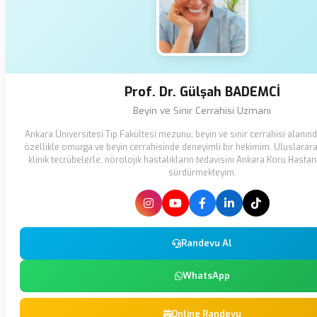
Prof. Dr. Gülşah BADEMCİ
Beyin ve Sinir Cerrahisi Uzmanı
Ankara Üniversitesi Tıp Fakültesi mezunu, beyin ve sinir cerrahisi alanı
özellikle omurga ve beyin cerrahisinde deneyimli bir hekimim. Uluslarara
klinik tecrübelerle, nörolojik hastalıkların tedavisini Ankara Koru Hasta
sürdürmekteyim.
Randevu Al
WhatsApp
Online Randevu