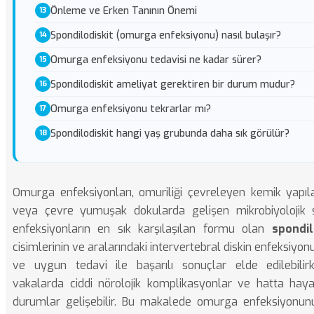
Önleme ve Erken Tanının Önemi
Spondilodiskit (omurga enfeksiyonu) nasıl bulaşır?
Omurga enfeksiyonu tedavisi ne kadar sürer?
Spondilodiskit ameliyat gerektiren bir durum mudur?
Omurga enfeksiyonu tekrarlar mı?
Spondilodiskit hangi yaş grubunda daha sık görülür?
Omurga enfeksiyonları, omuriliği çevreleyen kemik yapıla
veya çevre yumuşak dokularda gelişen mikrobiyolojik s
enfeksiyonların en sık karşılaşılan formu olan
spondil
cisimlerinin ve aralarındaki intervertebral diskin enfeksiyon
ve uygun tedavi ile başarılı sonuçlar elde edilebilir
vakalarda ciddi nörolojik komplikasyonlar ve hatta haya
durumlar gelişebilir. Bu makalede omurga enfeksiyonunu