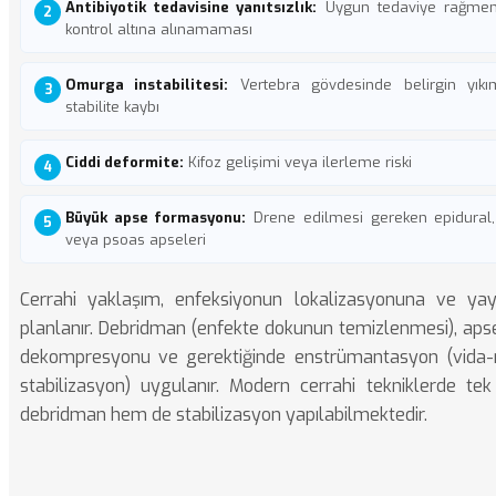
Antibiyotik tedavisine yanıtsızlık:
Uygun tedaviye rağmen
kontrol altına alınamaması
Omurga instabilitesi:
Vertebra gövdesinde belirgin yı
stabilite kaybı
Ciddi deformite:
Kifoz gelişimi veya ilerleme riski
Büyük apse formasyonu:
Drene edilmesi gereken epidural,
veya psoas apseleri
Cerrahi yaklaşım, enfeksiyonun lokalizasyonuna ve yay
planlanır. Debridman (enfekte dokunun temizlenmesi), apse
dekompresyonu
ve gerektiğinde enstrümantasyon (vida-r
stabilizasyon) uygulanır. Modern cerrahi tekniklerde t
debridman hem de stabilizasyon yapılabilmektedir.