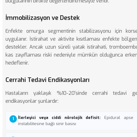
bulgularının birlikte değerlendirilmesiyle verilir.
İmmobilizasyon ve Destek
Enfekte omurga segmentinin stabilizasyonu için kor
uygulanır. İstirahat ve aktivite kısıtlaması enfekte bölgen
destekler. Ancak uzun süreli yatak istirahati, tromboembo
kas zayıflaması riski nedeniyle mümkün olduğunca erke
hedeflenir.
Cerrahi Tedavi Endikasyonları
Hastaların yaklaşık %10-20'sinde cerrahi tedavi ger
endikasyonlar şunlardır:
İlerleyici veya ciddi nörolojik defisit:
Epidural apse 
instabilitesine bağlı sinir basısı