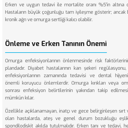
Erken ve uygun tedavi ile mortalite oranı %5'in altına 
Hastaların büyük çoğunluğu tam iyileşme gösterir; ancak 
kronik ağrı ve omurga sertliği kalıcı olabilir.
Önleme ve Erken Tanının Önemi
Omurga enfeksiyonlarının önlenmesinde risk faktörlerin
plandadır. Diyabet hastalarının kan şekeri regülasyonu,
enfeksiyonlarının zamanında tedavisi ve dental hijyen
önemli koruyucu önlemlerdir.
Omurga kırıkları
veya omu
sonrası enfeksiyon belirtilerinin yakından takip edilmesi
mümkün kılar.
Özellikle açıklanamayan, inatçı ve gece belirginleşen sırt 
olan hastalarda, ateş ve genel durum bozukluğu eşli
spondilodiskit akılda tutulmalıdır. Erken tanı ve tedavi, 