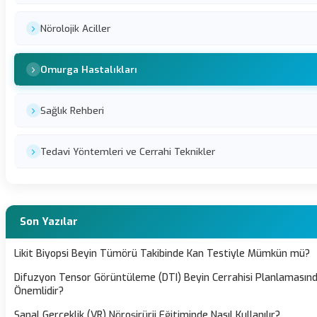
Nörolojik Aciller
Omurga Hastalıkları
Sağlık Rehberi
Tedavi Yöntemleri ve Cerrahi Teknikler
Son Yazılar
Likit Biyopsi Beyin Tümörü Takibinde Kan Testiyle Mümkün mü?
Difuzyon Tensor Görüntüleme (DTI) Beyin Cerrahisi Planlamasın
Önemlidir?
Sanal Gerçeklik (VR) Nöroşirürji Eğitiminde Nasıl Kullanılır?