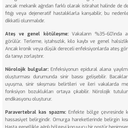
ancak mekanik ağrıdan farklı olarak istirahat halinde de 
fıtığı
veya dejeneratif hastalıklarla karışabilir, bu nedenle
dikkatli olunmalıdır.
Ateş ve genel kötüleşme:
Vakaların %35-60'ında at
görülür. Terleme, iştahsızlık, kilo kaybı ve genel halsizlik 
Ancak kronik veya düşük dereceli enfeksiyonlarda ateş gör
da tanıyı zorlaştırır.
Nörolojik bulgular:
Enfeksiyonun epidural alana yayılm
oluşturması durumunda sinir basısı gelişebilir. Bacakla
uyuşma,
sinir sıkışması
belirtileri ve ileri vakalarda m
fonksiyon bozuklukları ortaya çıkabilir. Nörolojik tutulu
endikasyonu oluşturur.
Paravertebral kas spazmı:
Enfekte bölge çevresinde 
hassasiyet belirgindir. Omurga hareketlerinde belirgin kıs
Hasta genellikle ağrılı bölgeyi koruyucu bir postür benimser