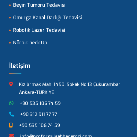
Beyin Tümörü Tedavisi
Omurga Kanal Darlığı Tedavisi
Robotik Lazer Tedavisi
Nöro-Check Up
İletişim
Kızılırmak Mah. 1450. Sokak No:13 Çukurambar
Ankara-TÜRKİYE
+90 535 106 74 59
+90 312 911 77 77
+90 535 106 74 59
info@profdrgulsahbademci.com