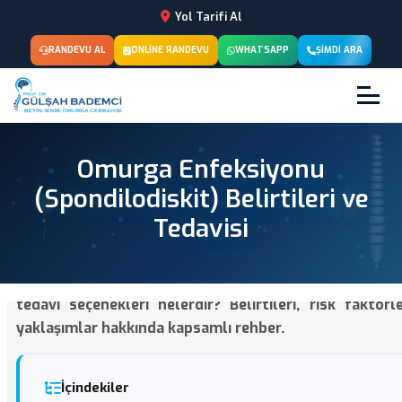
Yol Tarifi Al
RANDEVU AL
ONLINE RANDEVU
WHATSAPP
ŞIMDI ARA
Omurga Enfeksiyonu
(Spondilodiskit) Belirtileri ve
Tedavisi
Omurga enfeksiyonu (spondilodiskit) nedir, nasıl teş
tedavi seçenekleri nelerdir? Belirtileri, risk faktörl
yaklaşımlar hakkında kapsamlı rehber.
İçindekiler