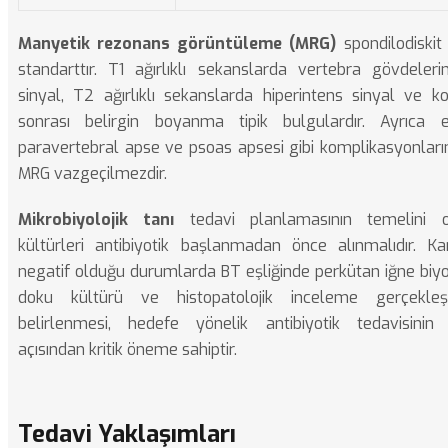
Manyetik rezonans görüntüleme (MRG)
spondilodiskit 
standarttır. T1 ağırlıklı sekanslarda vertebra gövdeleri
sinyal, T2 ağırlıklı sekanslarda hiperintens sinyal ve 
sonrası belirgin boyanma tipik bulgulardır. Ayrıca e
paravertebral apse ve psoas apsesi gibi komplikasyonların
MRG vazgeçilmezdir.
Mikrobiyolojik tanı
tedavi planlamasının temelini o
kültürleri antibiyotik başlanmadan önce alınmalıdır. Kan
negatif olduğu durumlarda BT eşliğinde perkütan iğne biyo
doku kültürü ve histopatolojik inceleme gerçekleştir
belirlenmesi, hedefe yönelik antibiyotik tedavisinin
açısından kritik öneme sahiptir.
Tedavi Yaklaşımları