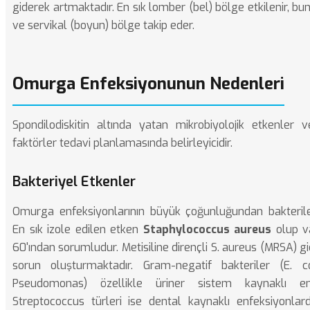
giderek artmaktadır. En sık lomber (bel) bölge etkilenir, bun
ve servikal (boyun) bölge takip eder.
Omurga Enfeksiyonunun Nedenleri
Spondilodiskitin altında yatan mikrobiyolojik etkenler 
faktörler tedavi planlamasında belirleyicidir.
Bakteriyel Etkenler
Omurga enfeksiyonlarının büyük çoğunluğundan bakteril
En sık izole edilen etken
Staphylococcus aureus
olup v
60'ından sorumludur. Metisiline dirençli S. aureus (MRSA) gi
sorun oluşturmaktadır. Gram-negatif bakteriler (E. col
Pseudomonas) özellikle üriner sistem kaynaklı enf
Streptococcus türleri ise dental kaynaklı enfeksiyonlard