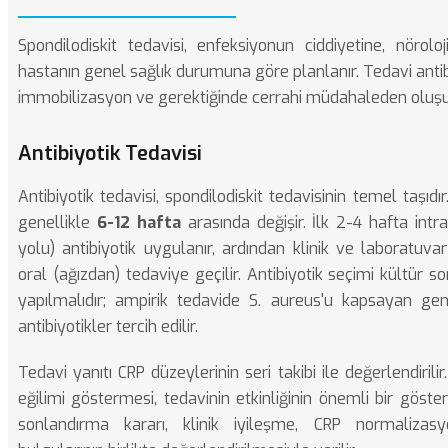
Spondilodiskit tedavisi, enfeksiyonun ciddiyetine, nörol
hastanın genel sağlık durumuna göre planlanır. Tedavi antibi
immobilizasyon ve gerektiğinde cerrahi müdahaleden oluşu
Antibiyotik Tedavisi
Antibiyotik tedavisi, spondilodiskit tedavisinin temel taşıdı
genellikle
6-12 hafta
arasında değişir. İlk 2-4 hafta int
yolu) antibiyotik uygulanır, ardından klinik ve laboratuva
oral (ağızdan) tedaviye geçilir. Antibiyotik seçimi kültür s
yapılmalıdır; ampirik tedavide S. aureus'u kapsayan ge
antibiyotikler tercih edilir.
Tedavi yanıtı CRP düzeylerinin seri takibi ile değerlendirili
eğilimi göstermesi, tedavinin etkinliğinin önemli bir göster
sonlandırma kararı, klinik iyileşme, CRP normaliz