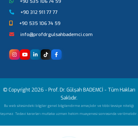
+90 535 106 74 59
+90 312 911 77 77
+90 535 106 74 59
info@profdrgulsahbademci.com
© Copyright 2026 -
Prof. Dr. Gülşah BADEMCİ
- Tüm Hakları
Saklıdır.
Bu web sitesindeki bilgiler genel bilgilendirme amaçlıdır ve tıbbi tavsiye niteliği
taşımaz. Tedavi kararları mutlaka uzman hekim muayenesi sonrasında verilmelidir.