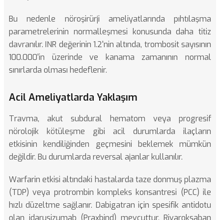
Bu nedenle nöroşirürji ameliyatlarında pıhtılaşma
parametrelerinin normalleşmesi konusunda daha titiz
davranılır. INR değerinin 1.2'nin altında, trombosit sayısının
100.000'in üzerinde ve kanama zamanının normal
sınırlarda olması hedeflenir.
Acil Ameliyatlarda Yaklaşım
Travma, akut subdural hematom veya progresif
nörolojik kötüleşme gibi acil durumlarda ilaçların
etkisinin kendiliğinden geçmesini beklemek mümkün
değildir. Bu durumlarda reversal ajanlar kullanılır.
Warfarin etkisi altındaki hastalarda taze donmuş plazma
(TDP) veya protrombin kompleks konsantresi (PCC) ile
hızlı düzeltme sağlanır. Dabigatran için spesifik antidotu
olan idarusizumab (Praxbind) mevcuttur. Rivaroksaban