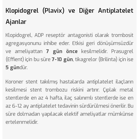
Klopidogrel (Plavix) ve Diğer Antiplatelet
Ajanlar
Klopidogrel, ADP reseptör antagonisti olarak trombosit
agregasyonunu inhibe eder. Etkisi geri dönüşümsüzdür
ve ameliyattan
7 gün önce
kesilmelidir. Prasugrel
(Effient) için bu süre
7-10 gün
, tikagrelor (Brilinta) için ise
5 gün
dür.
Koroner stent takılmış hastalarda antiplatelet ilaçların
kesilmesi stent trombozu riskini artırır. Çıplak metal
stentlerde en az 4 hafta, ilaç salınımlı stentlerde ise en
az 6-12 ay antiplatelet tedavinin sürdürülmesi önerilir. Bu
süre dolmadan yapılacak elektif ameliyatlar mümkünse
ertelenmelidir.