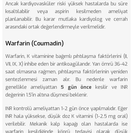
Ancak kardiyovasküler riski yüksek hastalarda bu süre
kısaltılabilir veya aspirin kesilmeden ameliyat
planlanabilir. Bu karar mutlaka kardiyolog ve cerrah
arasındaki ortak değerlendirmeyle verilmelidir.
Warfarin (Coumadin)
Warfarin, K vitaminine bağımlı pıhtılaşma faktörlerini (II,
VII, IX, X) inhibe eden bir antikoagülandır. Yarı ömrü 36-42
saat olmasına rağmen, pıhtılaşma faktörlerinin yeniden
sentezlenmesi zaman alır. Bu nedenle warfarin
genellikle ameliyattan
5 gün önce
kesilir ve INR
değerinin 1.5'in altına düşmesi beklenir.
INR kontrolü ameliyattan 1-2 gün önce yapılmalıdır. Eğer
INR hala yüksekse, düşük doz K vitamini (1-2.5 mg oral)
verilebilir. Mekanik kalp kapağı olan hastalarda ise
warfarin kesildiğinde köprü tedavisi olarak düşük