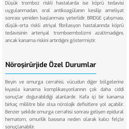
Düşük tromboz riskli hastalarda ise köprü tedavisi
uygulanmadan, oral antikoagülanın kesilip ameliyat
sonrası yeniden başlanması yeterlidir.
BRIDGE çalışması
,
düşük-orta riskli atriyal fibrilasyon hastalarında köprü
tedavisinin arteriyal tromboembolizmi azaltmadığını,
ancak kanama riskini artırdığını göstermiştir.
Nöroşirürjide Özel Durumlar
Beyin ve omurga cerrahisi, vücudun diğer bölgelerine
kıyasla kanama komplikasyonlarının çok daha ciddi
sonuçlar doğurabildiği alanlardır. Kafa içi bir kanama
birkaç mililitre bile olsa nörolojik defisitlere yol açabilir.
Benzer şekilde
omurga cerrahisi
sonrası gelişen epidural
hematom, omurilik basısına neden olarak kalıcı felçle
sonuçlanabilir.