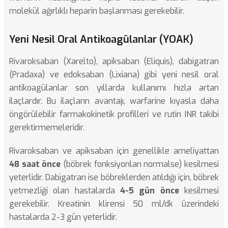
molekül ağırlıklı heparin başlanması gerekebilir.
Yeni Nesil Oral Antikoagülanlar (YOAK)
Rivaroksaban (Xarelto), apiksaban (Eliquis), dabigatran
(Pradaxa) ve edoksaban (Lixiana) gibi yeni nesil oral
antikoagülanlar son yıllarda kullanımı hızla artan
ilaçlardır. Bu ilaçların avantajı, warfarine kıyasla daha
öngörülebilir farmakokinetik profilleri ve rutin INR takibi
gerektirmemeleridir.
Rivaroksaban ve apiksaban için genellikle ameliyattan
48 saat önce
(böbrek fonksiyonları normalse) kesilmesi
yeterlidir. Dabigatran ise böbreklerden atıldığı için, böbrek
yetmezliği olan hastalarda
4-5 gün önce
kesilmesi
gerekebilir. Kreatinin klirensi 50 ml/dk üzerindeki
hastalarda 2-3 gün yeterlidir.