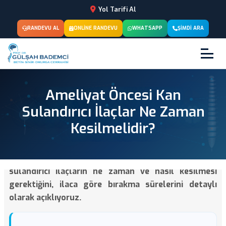
Yol Tarifi Al
RANDEVU AL
ONLINE RANDEVU
WHATSAPP
ŞIMDI ARA
Ameliyat Öncesi Kan
Sulandırıcı İlaçlar Ne Zaman
Kesilmelidir?
Omurga veya beyin ameliyatı öncesinde kan
sulandırıcı ilaçların ne zaman ve nasıl kesilmesi
gerektiğini, ilaca göre bırakma sürelerini detaylı
olarak açıklıyoruz.