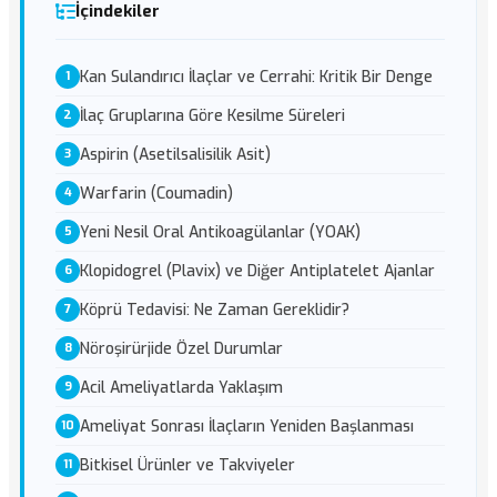
İçindekiler
Kan Sulandırıcı İlaçlar ve Cerrahi: Kritik Bir Denge
İlaç Gruplarına Göre Kesilme Süreleri
Aspirin (Asetilsalisilik Asit)
Warfarin (Coumadin)
Yeni Nesil Oral Antikoagülanlar (YOAK)
Klopidogrel (Plavix) ve Diğer Antiplatelet Ajanlar
Köprü Tedavisi: Ne Zaman Gereklidir?
Nöroşirürjide Özel Durumlar
Acil Ameliyatlarda Yaklaşım
Ameliyat Sonrası İlaçların Yeniden Başlanması
Bitkisel Ürünler ve Takviyeler