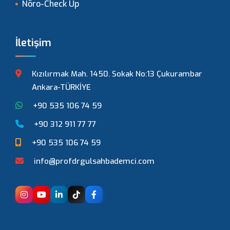
Nöro-Check Up
İletişim
Kızılırmak Mah. 1450. Sokak No:13 Çukurambar
Ankara-TÜRKİYE
+90 535 106 74 59
+90 312 911 77 77
+90 535 106 74 59
info@profdrgulsahbademci.com