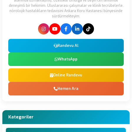
alanında uzmanlaşmış, özellikle omurga ve beyin cerrahisinde
deneyimli bir hekimim. Uluslararası çalışmalar ve klinik tecrübelerle,
nörolojik hastalıkların tedavisini Ankara Koru Hastanesi bünyesinde
sürdürmekteyim.
Randevu Al
WhatsApp
Online Randevu
Hemen Ara
Kategoriler