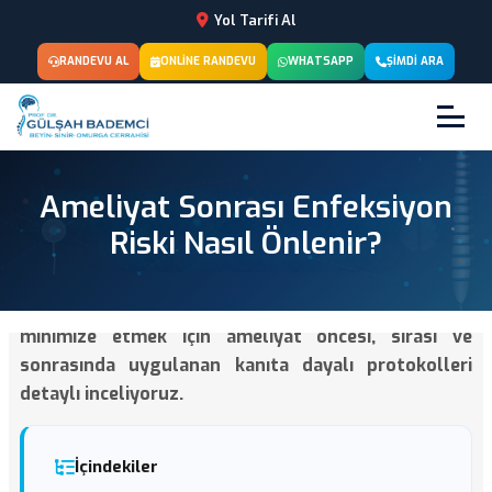
Yol Tarifi Al
RANDEVU AL
ONLINE RANDEVU
WHATSAPP
ŞIMDI ARA
Ameliyat Sonrası Enfeksiyon
Riski Nasıl Önlenir?
Nöroşirürji ameliyatlarında enfeksiyon riskini
minimize etmek için ameliyat öncesi, sırası ve
sonrasında uygulanan kanıta dayalı protokolleri
detaylı inceliyoruz.
İçindekiler