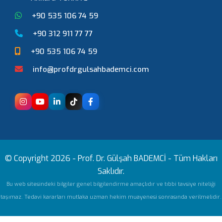
+90 535 106 74 59
+90 312 911 77 77
+90 535 106 74 59
info@profdrgulsahbademci.com
© Copyright 2026 -
Prof. Dr. Gülşah BADEMCİ
- Tüm Hakları
Saklıdır.
Bu web sitesindeki bilgiler genel bilgilendirme amaçlıdır ve tıbbi tavsiye niteliği
taşımaz. Tedavi kararları mutlaka uzman hekim muayenesi sonrasında verilmelidir.