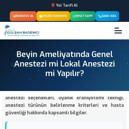
Yol Tarifi Al
RANDEVU AL
ONLINE RANDEVU
WHATSAPP
ŞIMDI ARA
Beyin Ameliyatında Genel
Anestezi mi Lokal Anestezi
mi Yapılır?
Beyin ameliyatlarında genel anestezi ve lokal
anestezi seçenekleri, uyanık kraniyotomi tekniği,
anestezi türünün belirlenme kriterleri ve hasta
güvenliği hakkında kapsamlı bilgiler.