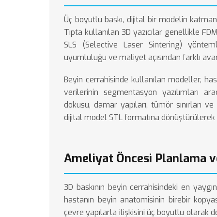
Üç boyutlu baskı, dijital bir modelin katma
Tıpta kullanılan 3D yazıcılar genellikle FD
SLS (Selective Laser Sintering) yöntem
uyumluluğu ve maliyet açısından farklı avan
Beyin cerrahisinde kullanılan modeller, h
verilerinin segmentasyon yazılımları ara
dokusu, damar yapıları, tümör sınırları ve
dijital model STL formatına dönüştürülerek 3
Ameliyat Öncesi Planlama v
3D baskının beyin cerrahisindeki en yaygın
hastanın beyin anatomisinin birebir kopya
çevre yapılarla ilişkisini üç boyutlu olarak 