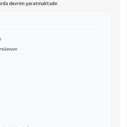
larda devrim yaratmaktadır.
i
imülasyon