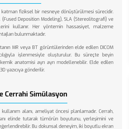
n katman fiziksel bir nesneye dönüştürülmesi sürecidir.
M (Fused Deposition Modeling), SLA (Stereolitografi) ve
lerini kullanır. Her yöntemin hassasiyet, malzeme
tajları bulunmaktadır.
astanın MR veya BT görüntülerinden elde edilen DICOM
cılığıyla işlenmesiyle oluşturulur. Bu süreçte beyin
 kemik anatomisi ayrı ayrı modellenebilir. Elde edilen
D yazıcıya gönderilir.
e Cerrahi Simülasyon
 kullanım alanı, ameliyat öncesi planlamadır. Cerrah,
sını elinde tutarak tümörün boyutunu, yerleşimini ve
değerlendirebilir. Bu dokunsal deneyim, iki boyutlu ekran