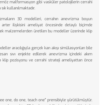
nöz malformasyon gibi vasküler patolojilerin cerrahi
sık kullanılmaktadır.
zmaların 3D modelleri, cerrahın anevrizma boyun
 arter ilişkisini ameliyat öncesinde detaylı biçimde
nek malzemelerden üretilen bu modeller üzerinde klip
eller aracılığıyla gerçek kan akışı simülasyonları bile
resan sıvı enjekte edilerek anevrizma içindeki akım
 klip pozisyonu ve cerrahi strateji ameliyattan önce
see one, do one, teach one" prensibiyle yürütülmüştür.