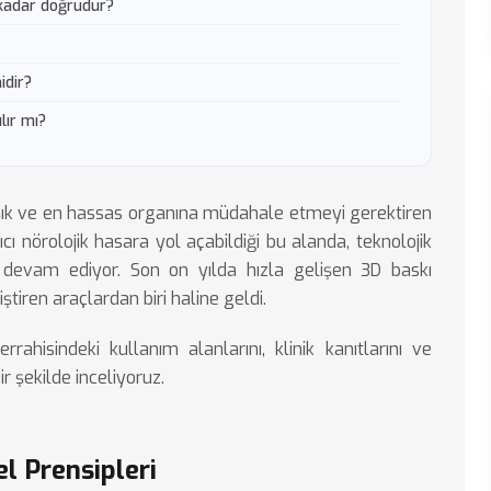
 kadar doğrudur?
idir?
lır mı?
şık ve en hassas organına müdahale etmeyi gerektiren
lıcı nörolojik hasara yol açabildiği bu alanda, teknolojik
ye devam ediyor. Son on yılda hızla gelişen 3D baskı
iştiren araçlardan biri haline geldi.
rahisindeki kullanım alanlarını, klinik kanıtlarını ve
r şekilde inceliyoruz.
l Prensipleri