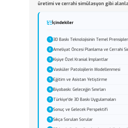
üretimi ve cerrahi simülasyon gibi alan
İçindekiler
3D Baskı Teknolojisinin Temel Prensipler
Ameliyat Öncesi Planlama ve Cerrahi S
Kişiye Özel Kranial İmplantlar
Vasküler Patolojilerin Modellenmesi
Eğitim ve Asistan Yetiştirme
Biyobaskı: Geleceğin Sınırları
Türkiye'de 3D Baskı Uygulamaları
Sonuç ve Gelecek Perspektifi
Sıkça Sorulan Sorular