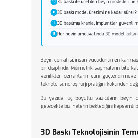
3D baskı ile üretilen beyin modelleri ne
3D baskı model üretimi ne kadar sürer?
3D basılmış kranial implantlar güvenli m
Her beyin ameliyatında 3D model kullanı
Beyin cerrahisi, insan vücudunun en karma
bir disiplindir. Milimetrik sapmaların bile ka
yenilikler cerrahların elini güçlendirme
teknolojisi, nöroşirürji pratiğini kökünden değ
Bu yazıda, üç boyutlu yazıcıların beyin cer
gelecekte bizi nelerin beklediğini kapsamlı bi
3D Baskı Teknolojisinin Teme