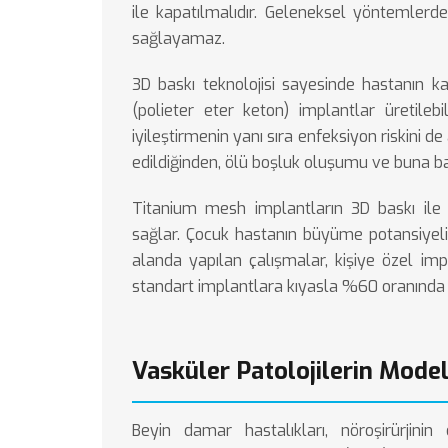
ile kapatılmalıdır. Geleneksel yöntemler
sağlayamaz.
3D baskı teknolojisi sayesinde hastanın 
(polieter eter keton) implantlar üretileb
iyileştirmenin yanı sıra enfeksiyon riskini d
edildiğinden, ölü boşluk oluşumu ve buna ba
Titanium mesh implantların 3D baskı ile 
sağlar. Çocuk hastanın büyüme potansiyelin
alanda yapılan çalışmalar, kişiye özel impl
standart implantlara kıyasla %60 oranında 
Vasküler Patolojilerin Mode
Beyin damar hastalıkları, nöroşirürjinin