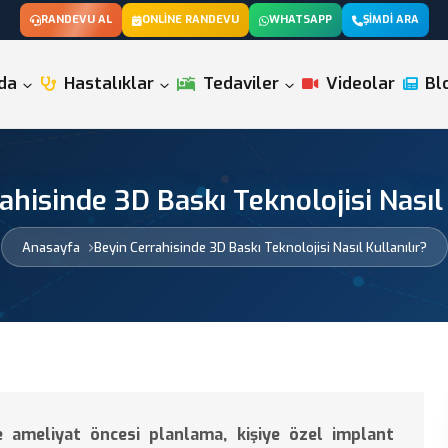
RANDEVU AL
ONLINE RANDEVU
WHATSAPP
ŞIMDI ARA
da
Hastalıklar
Tedaviler
Videolar
Bl
ahisinde 3D Baskı Teknolojisi Nasıl 
Anasayfa
Beyin Cerrahisinde 3D Baskı Teknolojisi Nasıl Kullanılır?
de ameliyat öncesi planlama, kişiye özel implant