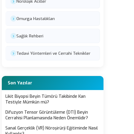
Nörolojik Aciller
Omurga Hastalıkları
Sağlık Rehberi
Tedavi Yöntemleri ve Cerrahi Teknikler
Son Yazılar
Likit Biyopsi Beyin Tümörü Takibinde Kan
Testiyle Mümkün mü?
Difuzyon Tensor Görüntüleme (DTI) Beyin
Cerrahisi Planlamasında Neden Önemlidir?
Sanal Gerçeklik (VR) Nöroşirürji Eğitiminde Nasıl
Kullanılır?