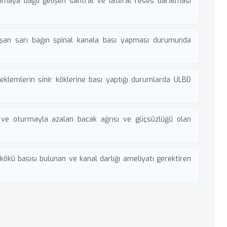
maya bağlı gelişen santral ve lateral reses daralması
şan sarı bağın spinal kanala bası yapması durumunda
klemlerin sinir köklerine bası yaptığı durumlarda ULBD
ve oturmayla azalan bacak ağrısı ve güçsüzlüğü olan
r kökü basısı bulunan ve
kanal darlığı ameliyatı
gerektiren