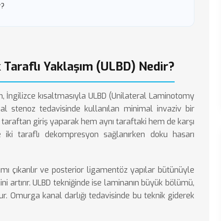
r?
 Taraflı Yaklaşım (ULBD) Nedir?
m, İngilizce kısaltmasıyla ULBD (Unilateral Laminotomy
al stenoz tedavisinde kullanılan minimal invaziv bir
r taraftan giriş yaparak hem aynı taraftaki hem de karşı
ece iki taraflı dekompresyon sağlanırken doku hasarı
 çıkarılır ve posterior ligamentöz yapılar bütünüyle
skini artırır. ULBD tekniğinde ise laminanın büyük bölümü,
nur.
Omurga kanal darlığı
tedavisinde bu teknik giderek