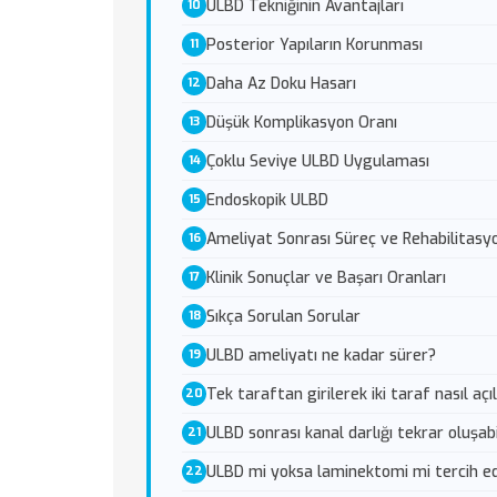
ULBD Tekniğinin Avantajları
Posterior Yapıların Korunması
Daha Az Doku Hasarı
Düşük Komplikasyon Oranı
Çoklu Seviye ULBD Uygulaması
Endoskopik ULBD
Ameliyat Sonrası Süreç ve Rehabilitasy
Klinik Sonuçlar ve Başarı Oranları
Sıkça Sorulan Sorular
ULBD ameliyatı ne kadar sürer?
Tek taraftan girilerek iki taraf nasıl açıl
ULBD sonrası kanal darlığı tekrar oluşabi
ULBD mi yoksa laminektomi mi tercih ed