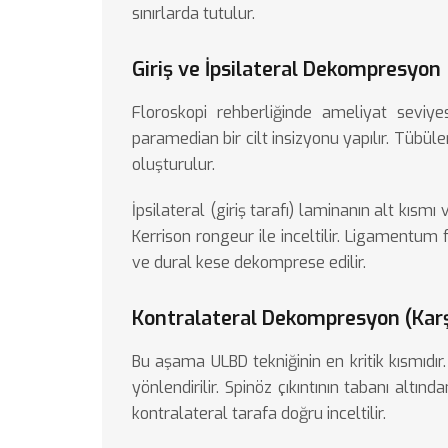
sınırlarda tutulur.
Giriş ve İpsilateral Dekompresyon
Floroskopi rehberliğinde ameliyat seviyes
paramedian bir cilt insizyonu yapılır. Tübül
oluşturulur.
İpsilateral (giriş tarafı) laminanın alt kısmı
Kerrison rongeur ile inceltilir. Ligamentum fl
ve dural kese dekomprese edilir.
Kontralateral Dekompresyon (Karş
Bu aşama ULBD tekniğinin en kritik kısmıdı
yönlendirilir. Spinöz çıkıntının tabanı altın
kontralateral tarafa doğru inceltilir.