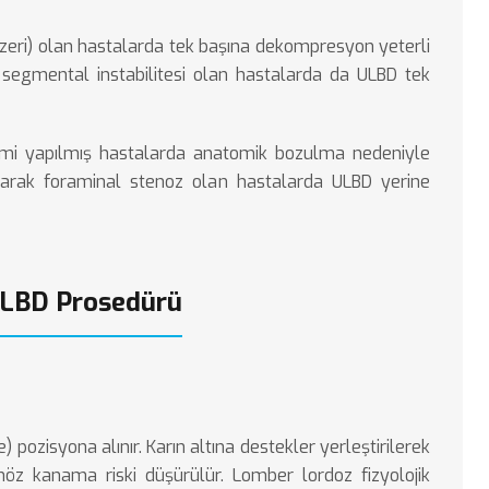
 üzeri) olan hastalarda tek başına dekompresyon yeterli
n segmental instabilitesi olan hastalarda da ULBD tek
mi yapılmış hastalarda anatomik bozulma nedeniyle
ı olarak foraminal stenoz olan hastalarda ULBD yerine
ULBD Prosedürü
 pozisyona alınır. Karın altına destekler yerleştirilerek
nöz kanama riski düşürülür. Lomber lordoz fizyolojik