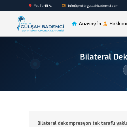
Yol Tarifi Al
info@profdrgulsahbademci.com
Anasayfa
Hakkım
Bilateral De
Bilateral dekompresyon tek taraflı yakla