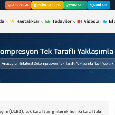
RANDEVU AL
ONLINE RANDEVU
WHATSAPP
ŞIMDI ARA
da
Hastalıklar
Tedaviler
Videolar
Bl
kompresyon Tek Taraflı Yaklaşımla N
Anasayfa
Bilateral Dekompresyon Tek Taraflı Yaklaşımla Nasıl Yapılır?
şım (ULBD), tek taraftan girilerek her iki taraftaki