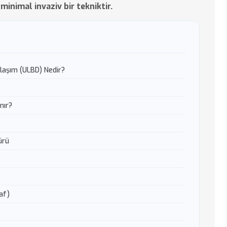
minimal invaziv bir tekniktir.
laşım (ULBD) Nedir?
nır?
ürü
af)