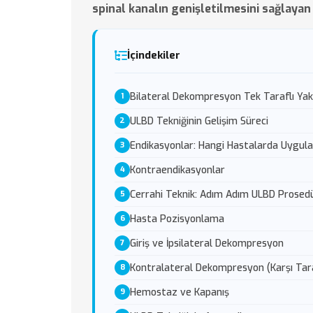
spinal kanalın genişletilmesini sağlayan 
İçindekiler
Bilateral Dekompresyon Tek Taraflı Yak
ULBD Tekniğinin Gelişim Süreci
Endikasyonlar: Hangi Hastalarda Uygula
Kontraendikasyonlar
Cerrahi Teknik: Adım Adım ULBD Prosed
Hasta Pozisyonlama
Giriş ve İpsilateral Dekompresyon
Kontralateral Dekompresyon (Karşı Tar
Hemostaz ve Kapanış