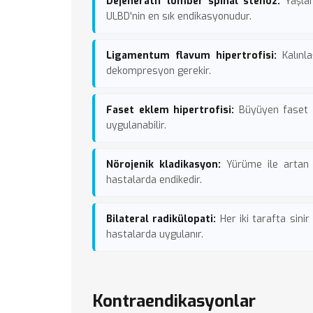
Dejeneratif lomber spinal stenoz:
Yaşlan
ULBD'nin en sık endikasyonudur.
Ligamentum flavum hipertrofisi:
Kalınla
dekompresyon gerekir.
Faset eklem hipertrofisi:
Büyüyen faset e
uygulanabilir.
Nörojenik kladikasyon:
Yürüme ile artan 
hastalarda endikedir.
Bilateral radikülopati:
Her iki tarafta sini
hastalarda uygulanır.
Kontraendikasyonlar