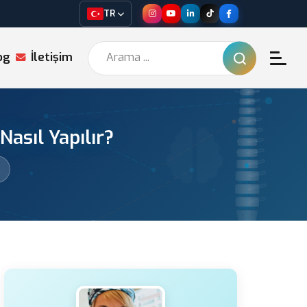
TR
og
İletişim
asıl Yapılır?