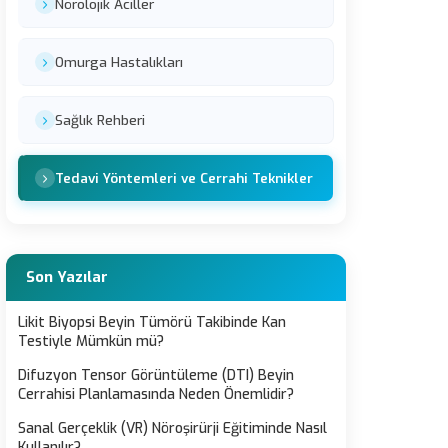
Nörolojik Aciller
Omurga Hastalıkları
Sağlık Rehberi
Tedavi Yöntemleri ve Cerrahi Teknikler
Son Yazılar
Likit Biyopsi Beyin Tümörü Takibinde Kan
Testiyle Mümkün mü?
Difuzyon Tensor Görüntüleme (DTI) Beyin
Cerrahisi Planlamasında Neden Önemlidir?
Sanal Gerçeklik (VR) Nöroşirürji Eğitiminde Nasıl
Kullanılır?