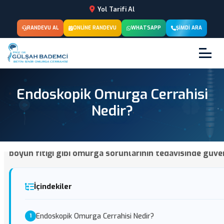
Yol Tarifi Al
RANDEVU AL
ONLINE RANDEVU
WHATSAPP
ŞIMDI ARA
Endoskopik Omurga Cerrahisi
Nedir?
Endoskopik omurga cerrahisi, küçük kesilerle yapılan m
boyun fıtığı gibi omurga sorunlarının tedavisinde güv
İçindekiler
Endoskopik Omurga Cerrahisi Nedir?