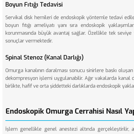
Boyun Fıtığı Tedavisi
Servikal disk hernileri de endoskopik yöntemle tedavi edil
boyun fıtığı ameliyatı
yanı sıra endoskopik yaklaşımlar
korunmasında büyük avantaj sağlar. Özellikle tek seviye f
sonuçlar vermektedir.
Spinal Stenoz (Kanal Darlığı)
Omurga kanalının daralması sonucu sinirlere baskı oluşan
dekompresyon işlemi uygulanabilir. Ağır vakalarda
kanal d
birlikte, hafif ve orta şiddetteki darlıklarda endoskopik yaklaş
Endoskopik Omurga Cerrahisi Nasıl Yap
İşlem genellikle genel anestezi altında gerçekleştirilir,