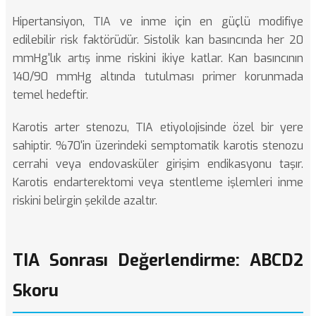
Hipertansiyon, TIA ve inme için en güçlü modifiye
edilebilir risk faktörüdür. Sistolik kan basıncında her 20
mmHg'lık artış inme riskini ikiye katlar. Kan basıncının
140/90 mmHg altında tutulması primer korunmada
temel hedeftir.
Karotis arter stenozu, TIA etiyolojisinde özel bir yere
sahiptir. %70'in üzerindeki semptomatik karotis stenozu
cerrahi veya endovasküler girişim endikasyonu taşır.
Karotis endarterektomi veya stentleme işlemleri inme
riskini belirgin şekilde azaltır.
TIA Sonrası Değerlendirme: ABCD2
Skoru