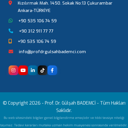
Kızılırmak Mah. 1450. Sokak No:13 Çukurambar
Ankara-TÜRKİYE
+90 535 106 74 59
+90 312 911 77 77
+90 535 106 74 59
info@profdrgulsahbademci.com
© Copyright 2026 -
Prof. Dr. Gülşah BADEMCİ
- Tüm Hakları
Saklıdır.
Bu web sitesindeki bilgiler genel bilgilendirme amaçlıdır ve tıbbi tavsiye niteliği
taşımaz. Tedavi kararları mutlaka uzman hekim muayenesi sonrasında verilmelidir.