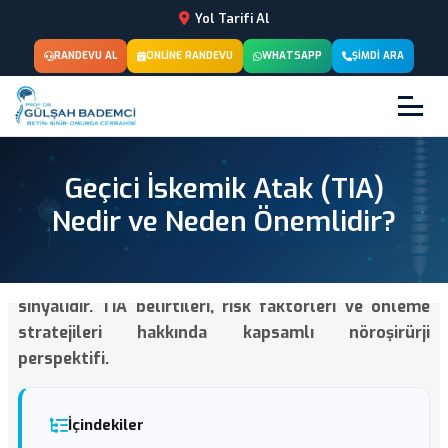
Yol Tarifi Al
RANDEVU AL
ONLINE RANDEVU
WHATSAPP
ŞIMDI ARA
Geçici İskemik Atak (TIA)
Nedir ve Neden Önemlidir?
Geçici iskemik atak (TIA), inmenin en güçlü uyarı
sinyalidir. TIA belirtileri, risk faktörleri ve önleme
stratejileri hakkında kapsamlı nöroşirürji
perspektifi.
İçindekiler