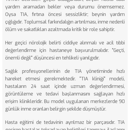
yardım aramadan bekler veya durumu önemsemez.
Oysa TIA, fırtına öncesi sessizliktir; beynin yardım
çığlığıdır. Toplumsal farkındalığın artırılması, inme nedenli
ölüm ve sakatlıkları azaltmada kritik bir role sahiptir.
Her geçici nörolojik belirti ciddiye alınmalı ve acil tıbbi
değerlendirme için hastaneye başvurulmalıdır. "Geçti,
önemli değil" düşüncesi en tehlikeli yanılgıdır.
Sağlık profesyonellerinin de TIA yönetiminde hızlı
hareket etmesi gerekmektedir. "TIA kliniği" modeli,
hastaların 24 saat içinde uzman değerlendirmesi,
görüntüleme ve tedavi başlanmasını sağlayan hızlı
erişim klinikleridir. Bu model uygulanan merkezlerde 90
günlük inme oranları belirgin şekilde düşmüştür.
Hasta eğitimi de tedavinin ayrılmaz bir parçasıdır. TIA
geçiren hastalar tekrarlayan belirtileri tanımayı, ilaçlarını