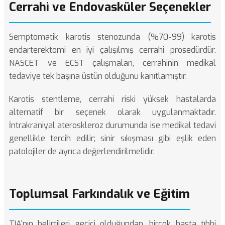
Cerrahi ve Endovasküler Seçenekler
Semptomatik karotis stenozunda (%70-99) karotis
endarterektomi en iyi çalışılmış cerrahi prosedürdür.
NASCET ve ECST çalışmaları, cerrahinin medikal
tedaviye tek başına üstün olduğunu kanıtlamıştır.
Karotis stentleme, cerrahi riski yüksek hastalarda
alternatif bir seçenek olarak uygulanmaktadır.
İntrakraniyal ateroskleroz durumunda ise medikal tedavi
genellikle tercih edilir;
sinir sıkışması
gibi eşlik eden
patolojiler de ayrıca değerlendirilmelidir.
Toplumsal Farkındalık ve Eğitim
TIA'nın belirtileri geçici olduğundan, birçok hasta tıbbi