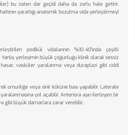
liler) bu zaten dar geçidi daha da zorlu hale getirir.
ık hattının yarattığı anatomik bozulma vida yerleştirmeyi
leştirilen pedikül vidalarının %10-40'ında çeşitli
. Yanlış yerleşimin büyük çoğunluğu klinik olarak sessiz
k hasar, vasküler yaralanma veya duraplazi gibi ciddi
ek omuriliğe veya sinir köküne bası yapabilir. Laterale
ralanmasına yol açabilir. Anteriora aşırı ilerleyen bir
 gibi büyük damarlara zarar verebilir.