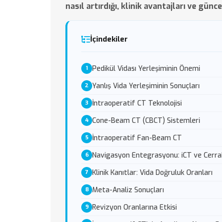
nasıl artırdığı, klinik avantajları ve günc
İçindekiler
Pedikül Vidası Yerleşiminin Önemi
Yanlış Vida Yerleşiminin Sonuçları
İntraoperatif CT Teknolojisi
Cone-Beam CT (CBCT) Sistemleri
İntraoperatif Fan-Beam CT
Navigasyon Entegrasyonu: iCT ve Cerra
Klinik Kanıtlar: Vida Doğruluk Oranları
Meta-Analiz Sonuçları
Revizyon Oranlarına Etkisi