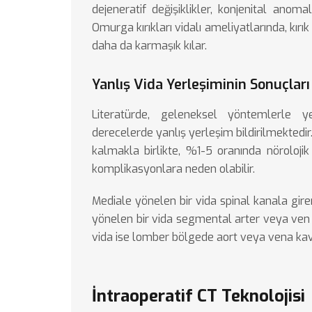
dejeneratif değişiklikler, konjenital anoma
Omurga kırıkları vidalı ameliyatlarında
, kır
daha da karmaşık kılar.
Yanlış Vida Yerleşiminin Sonuçları
Literatürde, geleneksel yöntemlerle yer
derecelerde yanlış yerleşim bildirilmektedir
kalmakla birlikte, %1-5 oranında nöroloji
komplikasyonlara neden olabilir.
Mediale yönelen bir vida spinal kanala girer
yönelen bir vida segmental arter veya ven ya
vida ise lomber bölgede aort veya vena kava
İntraoperatif CT Teknolojisi