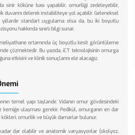
ida sinir köküne bası yapabilir, omuriliği zedeleyebilir,
 duvarını delerek instabiliteye yol açabilir. Geleneksel
e yıllardır standart uygulama olsa da, bu iki boyutlu
syonu hakkında sınırlı bilgi sunar.
, ameliyathane ortamında üç boyutlu kesit görüntüleme
mde çözmektedir. Bu yazıda, iCT teknolojisinin omurga
una etkisini ve klinik sonuçlarını ele alacağız.
 Önemi
rının temel yapı taşlarıdır. Vidanın omur gövdesindeki
z kemiğe ulaşması gerekir. Pedikül, omurganın en dar
r kökleri, omurilik ve büyük damarlar bulunur.
kadar dar olabilir ve anatomik varyasyonlar (skolyoz,