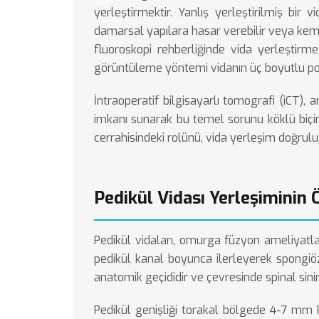
yerleştirmektir. Yanlış yerleştirilmiş bir v
damarsal yapılara hasar verebilir veya kemik
fluoroskopi rehberliğinde vida yerleştirm
görüntüleme yöntemi vidanın üç boyutlu pozi
İntraoperatif bilgisayarlı tomografi (iCT)
imkanı sunarak bu temel sorunu köklü biçi
cerrahisindeki rolünü, vida yerleşim doğruluğ
Pedikül Vidası Yerleşiminin
Pedikül vidaları, omurga füzyon ameliyatla
pedikül kanal boyunca ilerleyerek spongiö
anatomik geçididir ve çevresinde spinal sini
Pedikül genişliği torakal bölgede 4-7 mm 