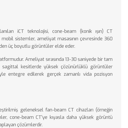
nılan iCT teknolojisi, cone-beam (konik ışın) CT
lu mobil sistemler, ameliyat masasının çevresinde 360
en üç boyutlu görüntüler elde eder.
latformudur. Ameliyat sırasında 13-30 saniyede bir tam
, sagittal kesitlerde yüksek çözünürlüklü görüntüler
iyle entegre edilerek gerçek zamanlı vida pozisyon
eştirilmiş geleneksel fan-beam CT cihazları (örneğin
emler, cone-beam CT'ye kıyasla daha yüksek görüntü
kaplayan çözümlerdir.