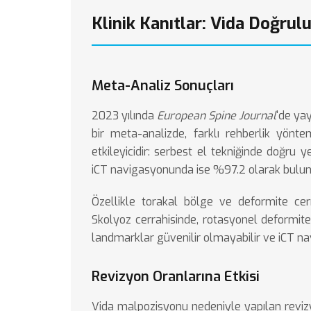
Klinik Kanıtlar: Vida Doğrul
Meta-Analiz Sonuçları
2023 yılında
European Spine Journal
'de ya
bir meta-analizde, farklı rehberlik yönteml
etkileyicidir: serbest el tekniğinde doğru 
iCT navigasyonunda ise %97.2 olarak bulu
Özellikle torakal bölge ve deformite cer
Skolyoz cerrahisinde, rotasyonel deformit
landmarklar güvenilir olmayabilir ve iCT na
Revizyon Oranlarına Etkisi
Vida malpozisyonu nedeniyle yapılan reviz