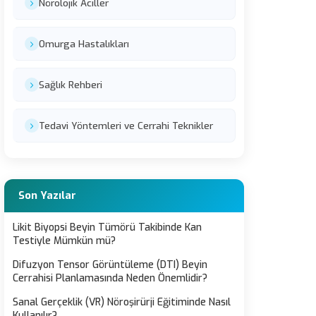
Nörolojik Aciller
Omurga Hastalıkları
Sağlık Rehberi
Tedavi Yöntemleri ve Cerrahi Teknikler
Son Yazılar
Likit Biyopsi Beyin Tümörü Takibinde Kan
Testiyle Mümkün mü?
Difuzyon Tensor Görüntüleme (DTI) Beyin
Cerrahisi Planlamasında Neden Önemlidir?
Sanal Gerçeklik (VR) Nöroşirürji Eğitiminde Nasıl
Kullanılır?