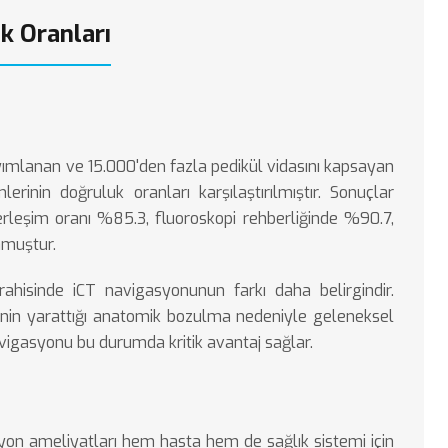
uk Oranları
yımlanan ve 15.000'den fazla pedikül vidasını kapsayan
erinin doğruluk oranları karşılaştırılmıştır. Sonuçlar
yerleşim oranı %85.3, fluoroskopi rehberliğinde %90.7,
nmuştur.
rahisinde iCT navigasyonunun farkı daha belirgindir.
enin yarattığı anatomik bozulma nedeniyle geleneksel
vigasyonu bu durumda kritik avantaj sağlar.
yon ameliyatları hem hasta hem de sağlık sistemi için