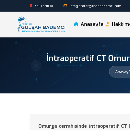
Yol Tarifi Al
info@profdrgulsahbademci.com
Anasayfa
Hakkım
İntraoperatif CT Omur
Anasayf
Omurga cerrahisinde intraoperatif CT 