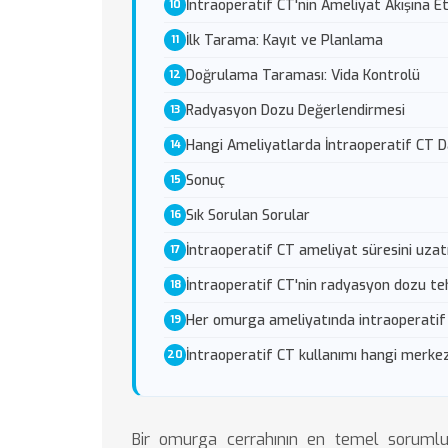
İntraoperatif CT'nin Ameliyat Akışına Et
İlk Tarama: Kayıt ve Planlama
Doğrulama Taraması: Vida Kontrolü
Radyasyon Dozu Değerlendirmesi
Hangi Ameliyatlarda İntraoperatif CT Da
Sonuç
Sık Sorulan Sorular
İntraoperatif CT ameliyat süresini uzat
İntraoperatif CT'nin radyasyon dozu tehl
Her omurga ameliyatında intraoperatif 
İntraoperatif CT kullanımı hangi merk
Bir omurga cerrahının en temel sorumlulu