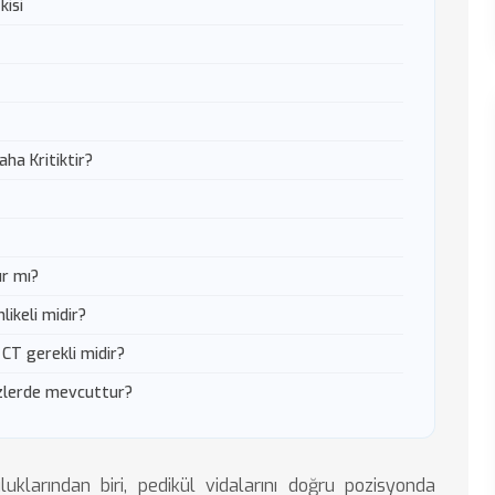
kisi
ha Kritiktir?
ır mı?
ikeli midir?
CT gerekli midir?
ezlerde mevcuttur?
klarından biri, pedikül vidalarını doğru pozisyonda