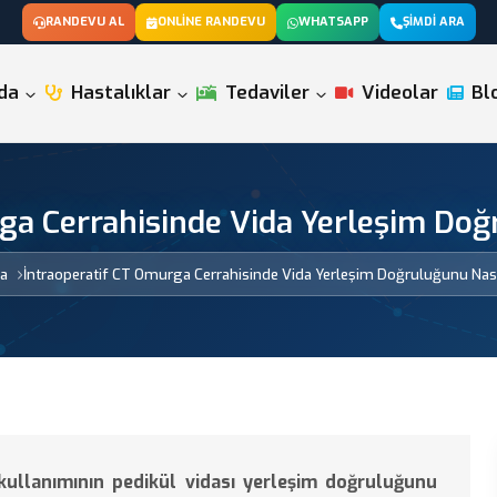
RANDEVU AL
ONLINE RANDEVU
WHATSAPP
ŞIMDI ARA
da
Hastalıklar
Tedaviler
Videolar
Bl
ga Cerrahisinde Vida Yerleşim Doğr
a
İntraoperatif CT Omurga Cerrahisinde Vida Yerleşim Doğruluğunu Nasıl
kullanımının pedikül vidası yerleşim doğruluğunu