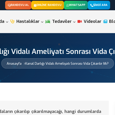
RANDEVU AL
ONLINE RANDEVU
WHATSAPP
ŞIMDI ARA
da
Hastalıklar
Tedaviler
Videolar
Bl
ığı Vidalı Ameliyatı Sonrası Vida Çı
Anasayfa
Kanal Darlığı Vidalı Ameliyatı Sonrası Vida Çıkarılır Mı?
daların çıkarılıp çıkarılmayacağı, hangi durumlarda