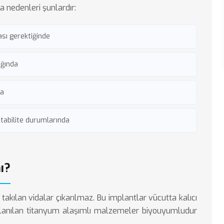
ca nedenleri şunlardır:
sı gerektiğinde
ığında
da
tabilite durumlarında
ı?
akılan vidalar çıkarılmaz. Bu implantlar vücutta kalıcı
ullanılan titanyum alaşımlı malzemeler biyouyumludur