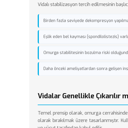
Vidalı stabilizasyon tercih edilmesinin başlı
Birden fazla seviyede dekompresyon yapılma
Eşlik eden bel kayması (spondilolistezis) varl
Omurga stabilitesinin bozulma riski olduğun
Daha önceki ameliyatlardan sonra gelişen ins
Vidalar Genellikle Çıkarılır m
Temel prensip olarak, omurga cerrahisinde t
olarak bırakılmak üzere tasarlanmıştır. K
ve vücut tarafından kabul edilir.