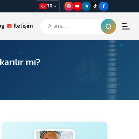
TR
og
İletişim
karılır mı?