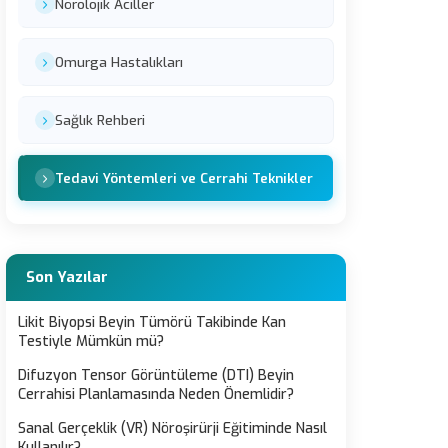
Nörolojik Aciller
Omurga Hastalıkları
Sağlık Rehberi
Tedavi Yöntemleri ve Cerrahi Teknikler
Son Yazılar
Likit Biyopsi Beyin Tümörü Takibinde Kan
Testiyle Mümkün mü?
Difuzyon Tensor Görüntüleme (DTI) Beyin
Cerrahisi Planlamasında Neden Önemlidir?
Sanal Gerçeklik (VR) Nöroşirürji Eğitiminde Nasıl
Kullanılır?