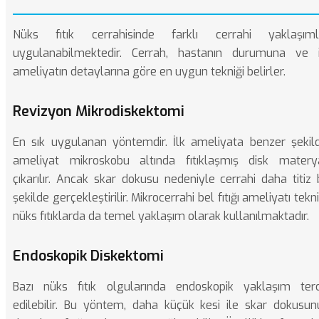
Nüks fıtık cerrahisinde farklı cerrahi yaklaşıml
uygulanabilmektedir. Cerrah, hastanın durumuna ve i
ameliyatın detaylarına göre en uygun tekniği belirler.
Revizyon Mikrodiskektomi
En sık uygulanan yöntemdir. İlk ameliyata benzer şekild
ameliyat mikroskobu altında fıtıklaşmış disk materya
çıkarılır. Ancak skar dokusu nedeniyle cerrahi daha titiz 
şekilde gerçekleştirilir.
Mikrocerrahi bel fıtığı ameliyatı
tekni
nüks fıtıklarda da temel yaklaşım olarak kullanılmaktadır.
Endoskopik Diskektomi
Bazı nüks fıtık olgularında endoskopik yaklaşım terc
edilebilir. Bu yöntem, daha küçük kesi ile skar dokusun