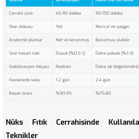
Cerrahi süre
45-90 dakika
90-150 dakika
Skar dokusu
Yok
Mevcut ve yaygın
Anatomik planlar
Net ve korunmuş
Bozulmuş olabilir
Sinir hasarı riski
Düşük (%0.5-1)
Daha yüksek (%1-3)
Stabilizasyon ihtiyacı
Nadiren
Daha sık değerlendirili
Hastanede kalış
1-2 gün
2-4 gün
Başarı oranı
%90-95
%75-85
Nüks Fıtık Cerrahisinde Kullanıl
Teknikler