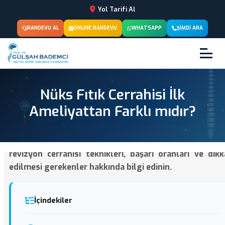
Yol Tarifi Al
RANDEVU AL
ONLINE RANDEVU
WHATSAPP
ŞIMDI ARA
Nüks Fıtık Cerrahisi İlk
Ameliyattan Farklı mıdır?
Nüks bel fıtığı cerrahisinin ilk ameliyattan farklılıklar
revizyon cerrahisi teknikleri, başarı oranları ve dikk
edilmesi gerekenler hakkında bilgi edinin.
İçindekiler