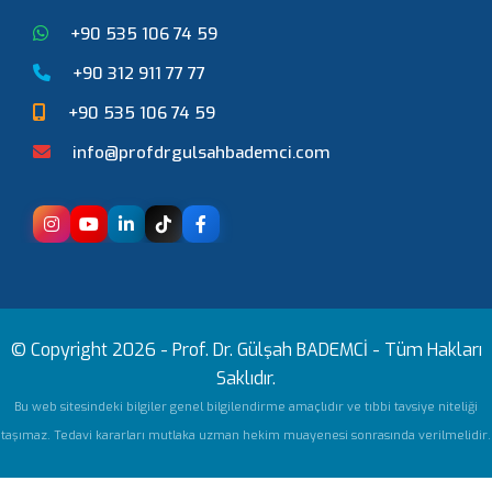
+90 535 106 74 59
+90 312 911 77 77
+90 535 106 74 59
info@profdrgulsahbademci.com
© Copyright 2026 -
Prof. Dr. Gülşah BADEMCİ
- Tüm Hakları
Saklıdır.
Bu web sitesindeki bilgiler genel bilgilendirme amaçlıdır ve tıbbi tavsiye niteliği
taşımaz. Tedavi kararları mutlaka uzman hekim muayenesi sonrasında verilmelidir.