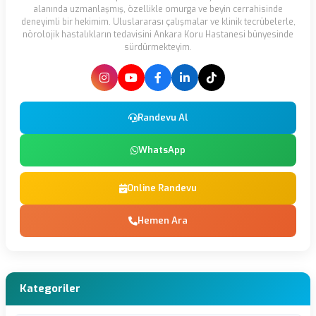
alanında uzmanlaşmış, özellikle omurga ve beyin cerrahisinde
deneyimli bir hekimim. Uluslararası çalışmalar ve klinik tecrübelerle,
nörolojik hastalıkların tedavisini Ankara Koru Hastanesi bünyesinde
sürdürmekteyim.
Randevu Al
WhatsApp
Online Randevu
Hemen Ara
Kategoriler