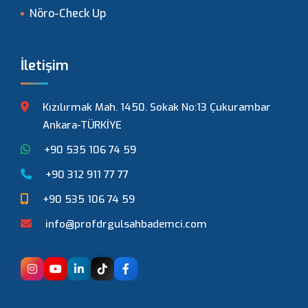
Nöro-Check Up
İletişim
Kızılırmak Mah. 1450. Sokak No:13 Çukurambar
Ankara-TÜRKİYE
+90 535 106 74 59
+90 312 911 77 77
+90 535 106 74 59
info@profdrgulsahbademci.com