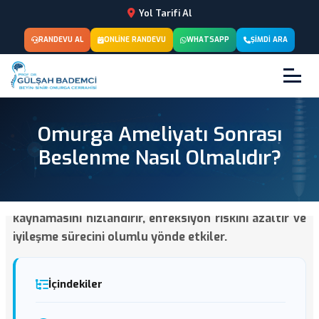
Yol Tarifi Al
RANDEVU AL
ONLINE RANDEVU
WHATSAPP
ŞIMDI ARA
Omurga Ameliyatı Sonrası
Beslenme Nasıl Olmalıdır?
Omurga ameliyatı sonrası doğru beslenme, kemik
kaynamasını hızlandırır, enfeksiyon riskini azaltır ve
iyileşme sürecini olumlu yönde etkiler.
İçindekiler