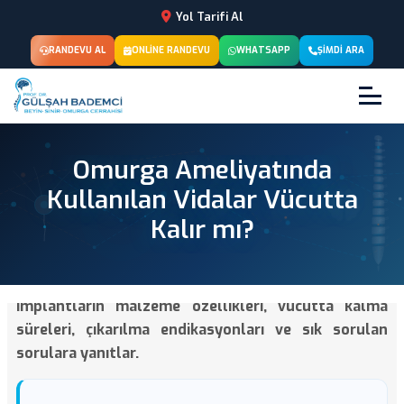
Yol Tarifi Al
RANDEVU AL
ONLINE RANDEVU
WHATSAPP
ŞIMDI ARA
Omurga Ameliyatında
Kullanılan Vidalar Vücutta
Kalır mı?
Omurga ameliyatlarında kullanılan vida ve
implantların malzeme özellikleri, vücutta kalma
süreleri, çıkarılma endikasyonları ve sık sorulan
sorulara yanıtlar.