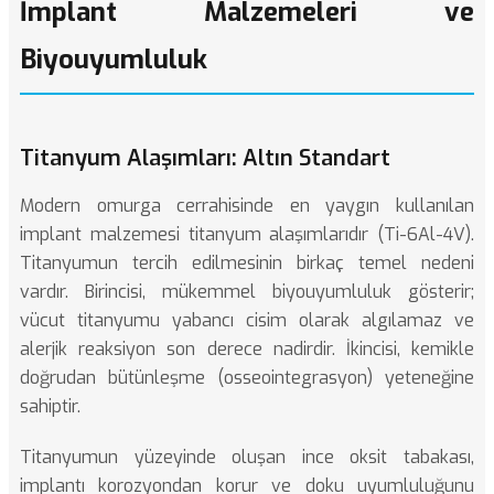
İmplant Malzemeleri ve
Biyouyumluluk
Titanyum Alaşımları: Altın Standart
Modern omurga cerrahisinde en yaygın kullanılan
implant malzemesi titanyum alaşımlarıdır (Ti-6Al-4V).
Titanyumun tercih edilmesinin birkaç temel nedeni
vardır. Birincisi, mükemmel biyouyumluluk gösterir;
vücut titanyumu yabancı cisim olarak algılamaz ve
alerjik reaksiyon son derece nadirdir. İkincisi, kemikle
doğrudan bütünleşme (osseointegrasyon) yeteneğine
sahiptir.
Titanyumun yüzeyinde oluşan ince oksit tabakası,
implantı korozyondan korur ve doku uyumluluğunu