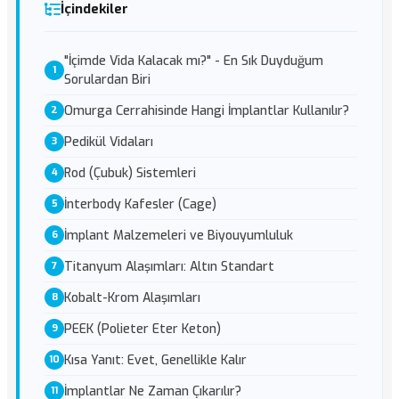
İçindekiler
"İçimde Vida Kalacak mı?" - En Sık Duyduğum
Sorulardan Biri
Omurga Cerrahisinde Hangi İmplantlar Kullanılır?
Pedikül Vidaları
Rod (Çubuk) Sistemleri
İnterbody Kafesler (Cage)
İmplant Malzemeleri ve Biyouyumluluk
Titanyum Alaşımları: Altın Standart
Kobalt-Krom Alaşımları
PEEK (Polieter Eter Keton)
Kısa Yanıt: Evet, Genellikle Kalır
İmplantlar Ne Zaman Çıkarılır?