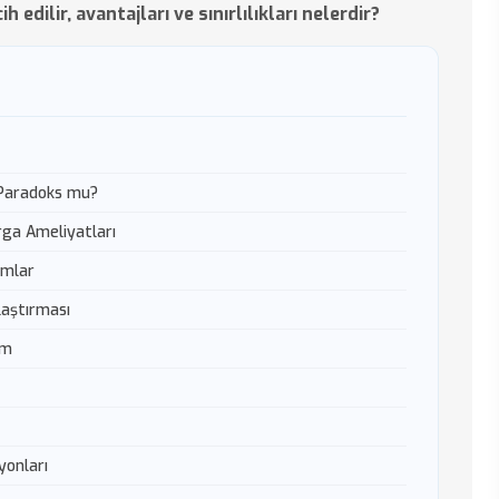
edilir, avantajları ve sınırlılıkları nelerdir?
 Paradoks mu?
rga Ameliyatları
umlar
laştırması
ım
yonları