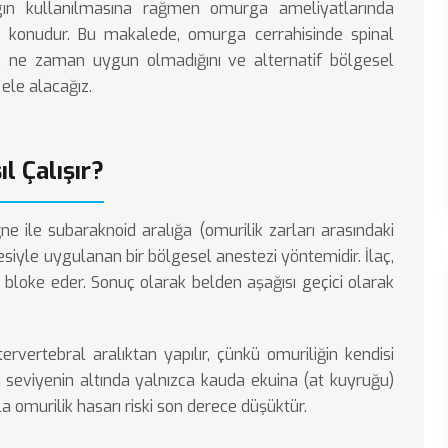
gın kullanılmasına rağmen omurga ameliyatlarında
bir konudur. Bu makalede, omurga cerrahisinde spinal
ne zaman uygun olmadığını ve alternatif bölgesel
 ele alacağız.
l Çalışır?
ne ile subaraknoid aralığa (omurilik zarları arasındaki
siyle uygulanan bir bölgesel anestezi yöntemidir. İlaç,
ini bloke eder. Sonuç olarak belden aşağısı geçici olarak
rvertebral aralıktan yapılır, çünkü omuriliğin kendisi
u seviyenin altında yalnızca kauda ekuina (at kuyruğu)
la omurilik hasarı riski son derece düşüktür.