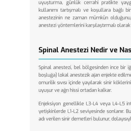
uyuşturma, günlük cerrahi pratikte yay
kullanımı tartışmalı ve koşullara bağlı 
anestezinin ne zaman mümkün olduğunu, 
anestezi yöntemlerini karşılaştırmalı olarak
Spinal Anestezi Nedir ve Nası
Spinal anestezi, bel bölgesinden ince bir iğ
boşluğa) lokal anestezik ajan enjekte edilme
omurilik sıvısı içinde yayılarak sinir kökler
uyuşur ve ağrı hissi ortadan kalkar.
Enjeksiyon genellikle L3-L4 veya L4-L5 inte
yetişkinlerde L1-L2 seviyesinde sonlanır. B
adı verilen sinir demetleri bulunur, dolayısıy