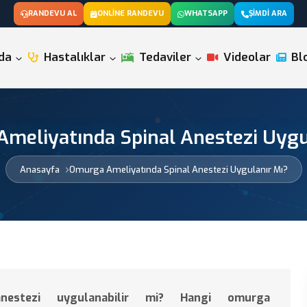
RANDEVU AL
ONLINE RANDEVU
WHATSAPP
ŞIMDI ARA
da
Hastalıklar
Tedaviler
Videolar
Bl
meliyatında Spinal Anestezi Uygu
Anasayfa
Omurga Ameliyatında Spinal Anestezi Uygulanır Mı?
anestezi uygulanabilir mi? Hangi omurga