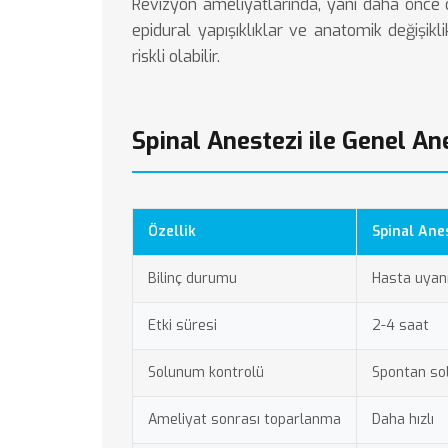
Revizyon ameliyatlarında, yani daha önce o
epidural yapışıklıklar ve anatomik değişikl
riskli olabilir.
Spinal Anestezi ile Genel An
Özellik
Spinal Ane
Bilinç durumu
Hasta uyan
Etki süresi
2-4 saat
Solunum kontrolü
Spontan s
Ameliyat sonrası toparlanma
Daha hızlı