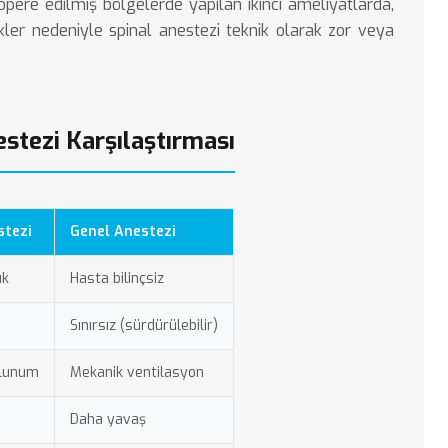
pere edilmiş bölgelerde yapılan ikinci ameliyatlarda,
ikler nedeniyle spinal anestezi teknik olarak zor veya
estezi Karşılaştırması
stezi
Genel Anestezi
ık
Hasta bilinçsiz
Sınırsız (sürdürülebilir)
olunum
Mekanik ventilasyon
Daha yavaş