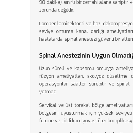
90 dakika), sınırlı bir cerrahi alana sahipt
zorunda değildir.
Lomber laminektomi ve bazı dekompresyon a
seviye
omurga kanal darlığı
ameliyatları
hastalarda, spinal anestezi güvenli bir alter
Spinal Anestezinin Uygun Olmadı
Uzun süreli ve kapsamlı omurga ameliyatl
füzyon ameliyatları, skolyoz düzeltme 
operasyonlar saatler sürebilir ve spinal
yetmez.
Servikal ve üst torakal bölge ameliyatların
bölgesini uyuşturmak için yüksek seviyel
felcine ve ciddi kardiyovasküler komplikasyo