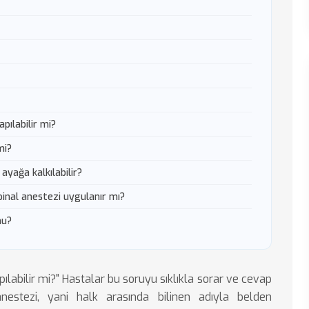
pılabilir mi?
mi?
ayağa kalkılabilir?
inal anestezi uygulanır mı?
mu?
abilir mi?" Hastalar bu soruyu sıklıkla sorar ve cevap
anestezi, yani halk arasında bilinen adıyla belden