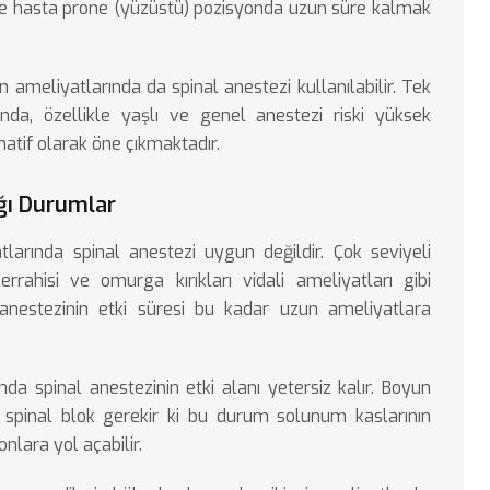
ir ve hasta prone (yüzüstü) pozisyonda uzun süre kalmak
meliyatlarında da spinal anestezi kullanılabilir. Tek
nda, özellikle yaşlı ve genel anestezi riski yüksek
natif olarak öne çıkmaktadır.
ğı Durumlar
arında spinal anestezi uygun değildir. Çok seviyeli
cerrahisi ve
omurga kırıkları vidali ameliyatları
gibi
 anestezinin etki süresi bu kadar uzun ameliyatlara
da spinal anestezinin etki alanı yetersiz kalır. Boyun
i spinal blok gerekir ki bu durum solunum kaslarının
nlara yol açabilir.