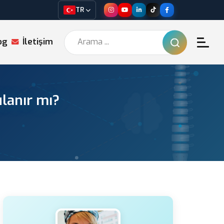
TR
og
İletişim
lanır mı?