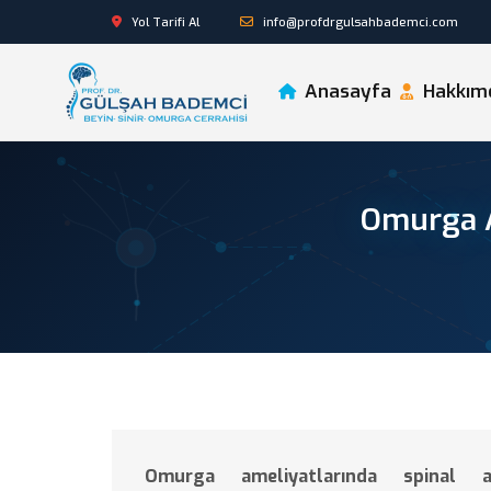
Yol Tarifi Al
info@profdrgulsahbademci.com
Anasayfa
Hakkım
Omurga A
Omurga ameliyatlarında spinal 