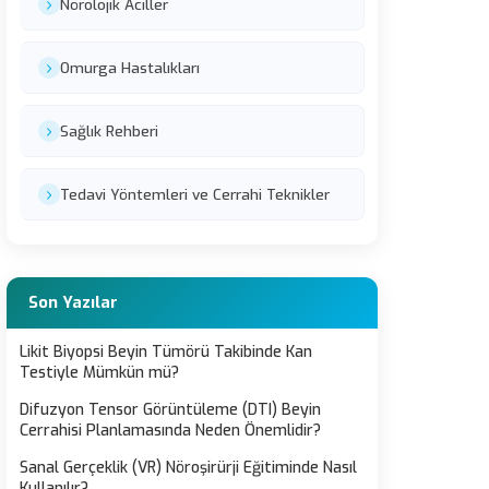
Nörolojik Aciller
Omurga Hastalıkları
Sağlık Rehberi
Tedavi Yöntemleri ve Cerrahi Teknikler
Son Yazılar
Likit Biyopsi Beyin Tümörü Takibinde Kan
Testiyle Mümkün mü?
Difuzyon Tensor Görüntüleme (DTI) Beyin
Cerrahisi Planlamasında Neden Önemlidir?
Sanal Gerçeklik (VR) Nöroşirürji Eğitiminde Nasıl
Kullanılır?