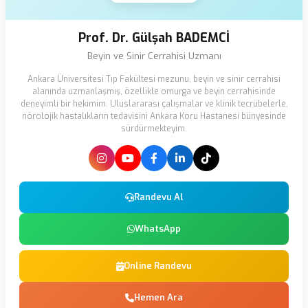
Prof. Dr. Gülşah BADEMCİ
Beyin ve Sinir Cerrahisi Uzmanı
Ankara Üniversitesi Tıp Fakültesi mezunu, beyin ve sinir cerrahisi
alanında uzmanlaşmış, özellikle omurga ve beyin cerrahisinde
deneyimli bir hekimim. Uluslararası çalışmalar ve klinik tecrübelerle,
nörolojik hastalıkların tedavisini Ankara Koru Hastanesi bünyesinde
sürdürmekteyim.
Randevu Al
WhatsApp
Online Randevu
Hemen Ara