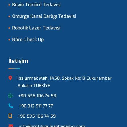
Beyin Tümörü Tedavisi
Omurga Kanal Darlığı Tedavisi
Robotik Lazer Tedavisi
Nöro-Check Up
İletişim
Kızılırmak Mah. 1450. Sokak No:13 Çukurambar
Ankara-TÜRKİYE
+90 535 106 74 59
+90 312 911 77 77
+90 535 106 74 59
info@profdrgulsahbademci.com