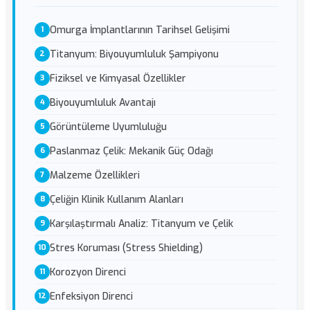
Omurga İmplantlarının Tarihsel Gelişimi
Titanyum: Biyouyumluluk Şampiyonu
Fiziksel ve Kimyasal Özellikler
Biyouyumluluk Avantajı
Görüntüleme Uyumluluğu
Paslanmaz Çelik: Mekanik Güç Odağı
Malzeme Özellikleri
Çeliğin Klinik Kullanım Alanları
Karşılaştırmalı Analiz: Titanyum ve Çelik
Stres Koruması (Stress Shielding)
Korozyon Direnci
Enfeksiyon Direnci