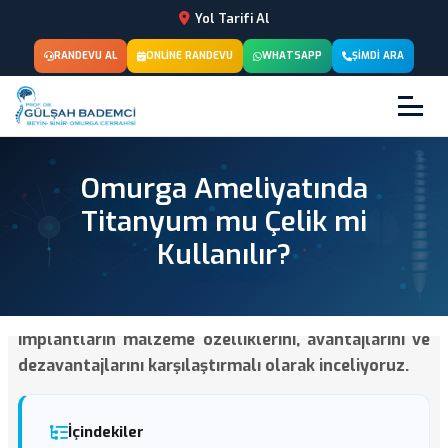
Yol Tarifi Al
RANDEVU AL
ONLINE RANDEVU
WHATSAPP
ŞIMDI ARA
Omurga Ameliyatında
Titanyum mu Çelik mi
Kullanılır?
Omurga cerrahisinde kullanılan titanyum ve çelik
implantların malzeme özelliklerini, avantajlarını ve
dezavantajlarını karşılaştırmalı olarak inceliyoruz.
İçindekiler