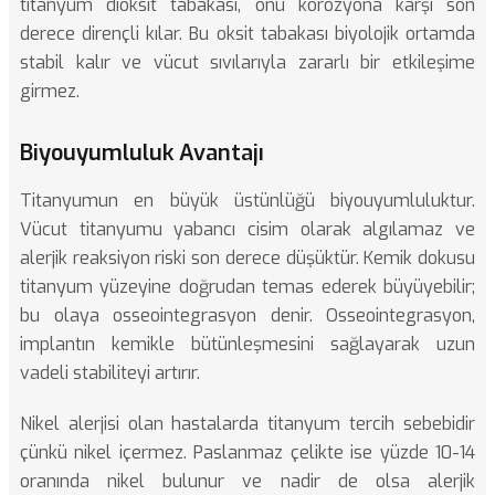
titanyum dioksit tabakası, onu korozyona karşı son
derece dirençli kılar. Bu oksit tabakası biyolojik ortamda
stabil kalır ve vücut sıvılarıyla zararlı bir etkileşime
girmez.
Biyouyumluluk Avantajı
Titanyumun en büyük üstünlüğü biyouyumluluktur.
Vücut titanyumu yabancı cisim olarak algılamaz ve
alerjik reaksiyon riski son derece düşüktür. Kemik dokusu
titanyum yüzeyine doğrudan temas ederek büyüyebilir;
bu olaya osseointegrasyon denir. Osseointegrasyon,
implantın kemikle bütünleşmesini sağlayarak uzun
vadeli stabiliteyi artırır.
Nikel alerjisi olan hastalarda titanyum tercih sebebidir
çünkü nikel içermez. Paslanmaz çelikte ise yüzde 10-14
oranında nikel bulunur ve nadir de olsa alerjik