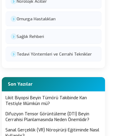
Nörolojik Aciller
Omurga Hastalıkları
Sağlık Rehberi
Tedavi Yöntemleri ve Cerrahi Teknikler
Son Yazılar
Likit Biyopsi Beyin Tümörü Takibinde Kan
Testiyle Mümkün mü?
Difuzyon Tensor Görüntüleme (DTI) Beyin
Cerrahisi Planlamasında Neden Önemlidir?
Sanal Gerçeklik (VR) Nöroşirürji Eğitiminde Nasıl
Kullanılır?