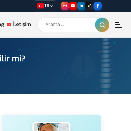
TR
og
İletişim
lir mi?