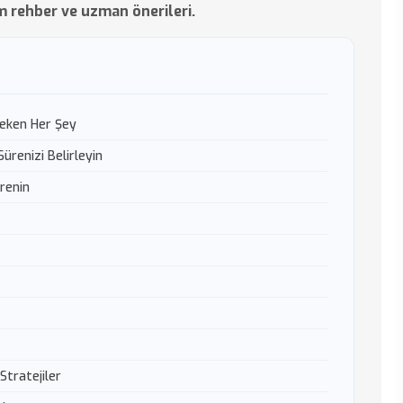
m rehber ve uzman önerileri.
reken Her Şey
ürenizi Belirleyin
renin
Stratejiler