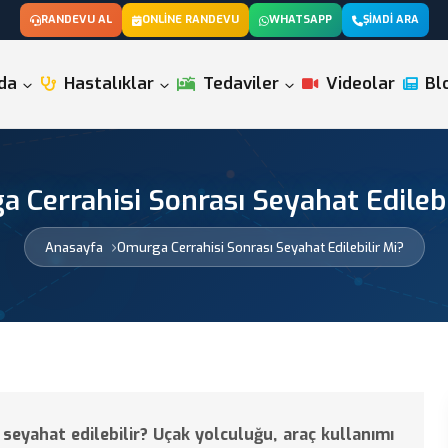
RANDEVU AL
ONLINE RANDEVU
WHATSAPP
ŞIMDI ARA
da
Hastalıklar
Tedaviler
Videolar
Bl
 Cerrahisi Sonrası Seyahat Edilebi
Anasayfa
Omurga Cerrahisi Sonrası Seyahat Edilebilir Mi?
yahat edilebilir? Uçak yolculuğu, araç kullanımı