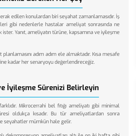
erak edilen konulardan biri seyahat zamanlamasıdır. İş
etleri gibi nedenlerle hastalar ameliyat sonrasında ne
 ister. Yanıt, ameliyatın türüne, kapsamına ve iyileşme
at planlamasını adım adım ele almaktadır. Kısa mesafe
ine kadar her senaryoyu değerlendireceğiz.
 İyileşme Sürenizi Belirleyin
arklıdır.
Mikrocerrahi bel fıtığı ameliyatı
gibi minimal
üresi oldukça kısadır. Bu tür ameliyatlardan sonra
safe seyahatler mümkün hale gelir.
ı dekompresyon ameliyatları altı ile on iki hafta gibi