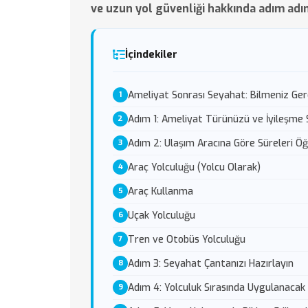
ve uzun yol güvenliği hakkında adım adı
İçindekiler
Ameliyat Sonrası Seyahat: Bilmeniz Ge
Adım 1: Ameliyat Türünüzü ve İyileşme S
Adım 2: Ulaşım Aracına Göre Süreleri Öğ
Araç Yolculuğu (Yolcu Olarak)
Araç Kullanma
Uçak Yolculuğu
Tren ve Otobüs Yolculuğu
Adım 3: Seyahat Çantanızı Hazırlayın
Adım 4: Yolculuk Sırasında Uygulanacak 