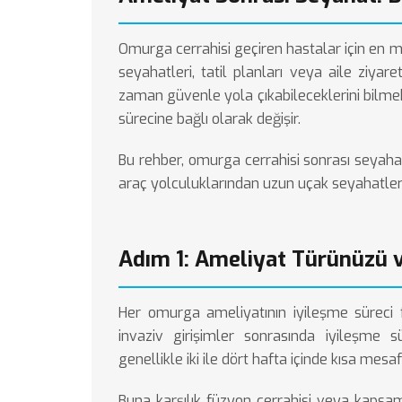
Omurga cerrahisi geçiren hastalar için en m
seyahatleri, tatil planları veya aile ziyar
zaman güvenle yola çıkabileceklerini bilmek
sürecine bağlı olarak değişir.
Bu rehber, omurga cerrahisi sonrası seyah
araç yolculuklarından uzun uçak seyahatler
Adım 1: Ameliyat Türünüzü ve
Her omurga ameliyatının iyileşme süreci f
invaziv girişimler sonrasında iyileşme s
genellikle iki ile dört hafta içinde kısa me
Buna karşılık füzyon cerrahisi veya kapsaml