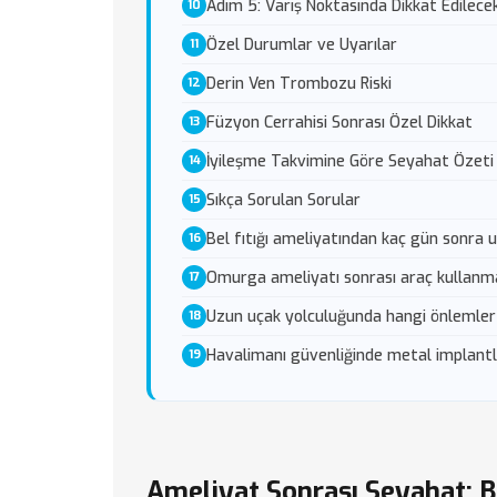
Adım 5: Varış Noktasında Dikkat Edilece
Özel Durumlar ve Uyarılar
Derin Ven Trombozu Riski
Füzyon Cerrahisi Sonrası Özel Dikkat
İyileşme Takvimine Göre Seyahat Özeti
Sıkça Sorulan Sorular
Bel fıtığı ameliyatından kaç gün sonra u
Omurga ameliyatı sonrası araç kullanm
Uzun uçak yolculuğunda hangi önlemler 
Havalimanı güvenliğinde metal implantl
Ameliyat Sonrası Seyahat: 