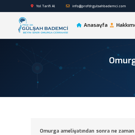
Yol Tarifi Al
info@profdrgulsahbademci.com
Anasayfa
Hakkım
Omurga
Omurga ameliyatından sonra ne zaman se