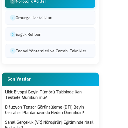
Nörolojik Aciller
Omurga Hastalıkları
Sağlık Rehberi
Tedavi Yöntemleri ve Cerrahi Teknikler
Son Yazılar
Likit Biyopsi Beyin Tümörü Takibinde Kan
Testiyle Mümkün mü?
Difuzyon Tensor Görüntüleme (DTI) Beyin
Cerrahisi Planlamasında Neden Önemlidir?
Sanal Gerçeklik (VR) Nöroşirürji Eğitiminde Nasıl
Kullanılır?