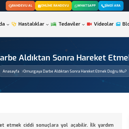
RANDEVU AL
ONLINE RANDEVU
WHATSAPP
ŞIMDI ARA
da
Hastalıklar
Tedaviler
Videolar
Bl
rbe Aldıktan Sonra Hareket Etm
Anasayfa
Omurgaya Darbe Aldıktan Sonra Hareket Etmek Doğru Mu?
 etmek ciddi sonuçlara yol açabilir. İlk yardım