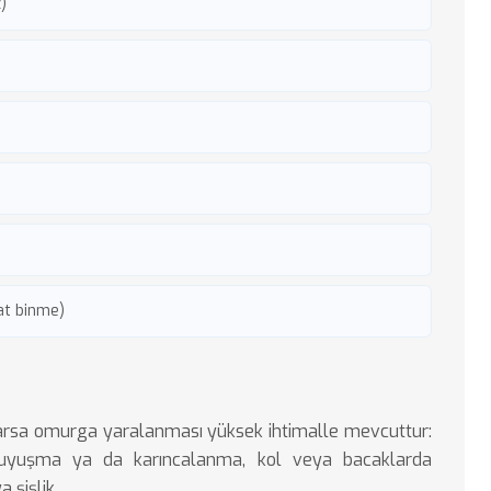
)
 at binme)
 varsa omurga yaralanması yüksek ihtimalle mevcuttur:
e uyuşma ya da karıncalanma, kol veya bacaklarda
 şişlik.