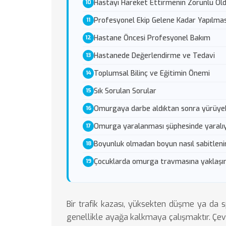
Hastayı Hareket Ettirmenin Zorunlu Old
Profesyonel Ekip Gelene Kadar Yapılmas
Hastane Öncesi Profesyonel Bakım
Hastanede Değerlendirme ve Tedavi
Toplumsal Bilinç ve Eğitimin Önemi
Sık Sorulan Sorular
Omurgaya darbe aldıktan sonra yürüye
Omurga yaralanması şüphesinde yaralıyı
Boyunluk olmadan boyun nasıl sabitleni
Çocuklarda omurga travmasına yaklaşım
Bir trafik kazası, yüksekten düşme ya da s
genellikle ayağa kalkmaya çalışmaktır. Çev