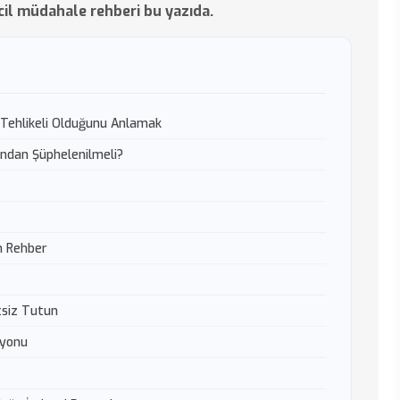
acil müdahale rehberi bu yazıda.
ehlikeli Olduğunu Anlamak
dan Şüphelenilmeli?
m Rehber
tsiz Tutun
syonu