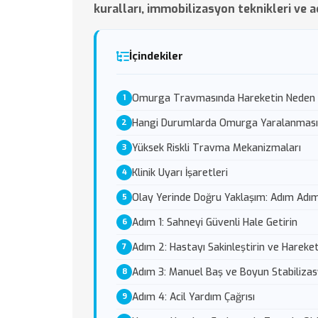
kuralları, immobilizasyon teknikleri ve 
İçindekiler
Omurga Travmasında Hareketin Neden T
Hangi Durumlarda Omurga Yaralanmasın
Yüksek Riskli Travma Mekanizmaları
Klinik Uyarı İşaretleri
Olay Yerinde Doğru Yaklaşım: Adım Adı
Adım 1: Sahneyi Güvenli Hale Getirin
Adım 2: Hastayı Sakinleştirin ve Hareke
Adım 3: Manuel Baş ve Boyun Stabiliza
Adım 4: Acil Yardım Çağrısı