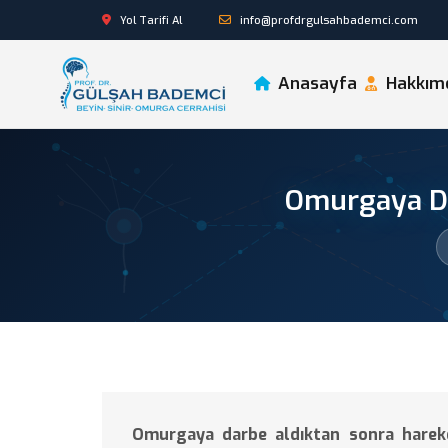
Yol Tarifi Al
info@profdrgulsahbademci.com
Anasayfa
Hakkım
Omurgaya Da
Omurgaya darbe aldıktan sonra hareket