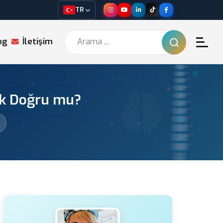
TR
og
İletişim
ek Doğru mu?