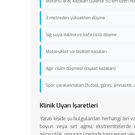
Motorlu araç kazaları (saatte 50 km üzeri hız
3 metreden yüksekten düşme
Sığ suya dalma ve kafa üstü düşme
Motorsiklet ve bisiklet kazaları
Ağır cisim düşmesi (inşaat kazaları)
Spor yaralanmaları (futbol, güreş, jimnastik,
Klinik Uyarı İşaretleri
Yaralı kişide şu bulgulardan herhangi biri
boyun veya sırt ağrısı, ekstremitelerd
güçsüzlük, omurga üzerinde hassasiyet veya