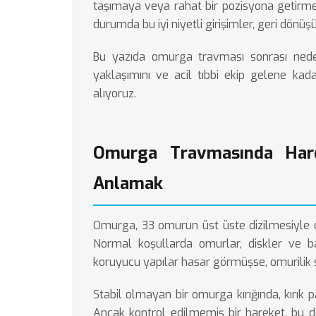
taşımaya veya rahat bir pozisyona getirme
durumda bu iyi niyetli girişimler, geri dönüş
Bu yazıda omurga travması sonrası neden
yaklaşımını ve acil tıbbi ekip gelene kada
alıyoruz.
Omurga Travmasında Hare
Anlamak
Omurga, 33 omurun üst üste dizilmesiyle ol
Normal koşullarda omurlar, diskler ve b
koruyucu yapılar hasar görmüşse, omurilik 
Stabil olmayan bir omurga kırığında, kırık p
Ancak kontrol edilmemiş bir hareket, bu 