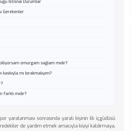
uğu İstisnai Durumlar
ı Gerekenler
biliyorsam omurgam sağlam mıdır?
 kaskıyla mı bırakmalıyım?
r?
 farklı mıdır?
por yaralanması sonrasında yaralı kişinin ilk içgüdüsü
redekiler de yardım etmek amacıyla kişiyi kaldırmaya,