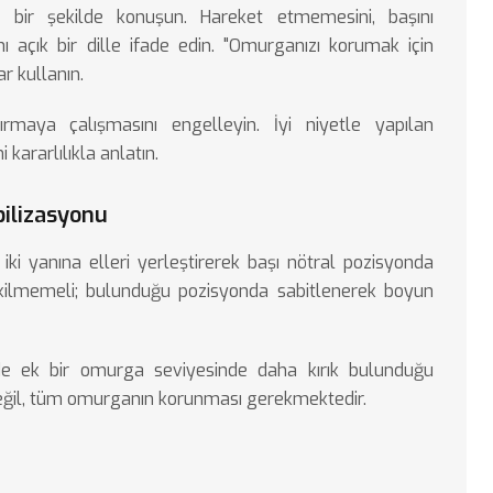
n bir şekilde konuşun. Hareket etmemesini, başını
açık bir dille ifade edin. "Omurganızı korumak için
r kullanın.
ırmaya çalışmasını engelleyin. İyi niyetle yapılan
kararlılıkla anlatın.
ilizasyonu
r iki yanına elleri yerleştirerek başı nötral pozisyonda
kilmemeli; bulunduğu pozisyonda sabitlenerek boyun
de ek bir omurga seviyesinde daha kırık bulunduğu
değil, tüm omurganın korunması gerekmektedir.