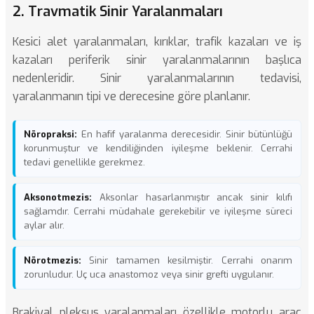
2. Travmatik Sinir Yaralanmaları
Kesici alet yaralanmaları, kırıklar, trafik kazaları ve iş
kazaları periferik sinir yaralanmalarının başlıca
nedenleridir. Sinir yaralanmalarının tedavisi,
yaralanmanın tipi ve derecesine göre planlanır.
Nöropraksi:
En hafif yaralanma derecesidir. Sinir bütünlüğü
korunmuştur ve kendiliğinden iyileşme beklenir. Cerrahi
tedavi genellikle gerekmez.
Aksonotmezis:
Aksonlar hasarlanmıştır ancak sinir kılıfı
sağlamdır. Cerrahi müdahale gerekebilir ve iyileşme süreci
aylar alır.
Nörotmezis:
Sinir tamamen kesilmiştir. Cerrahi onarım
zorunludur. Uç uca anastomoz veya sinir grefti uygulanır.
Brakiyal pleksus yaralanmaları özellikle motorlu araç