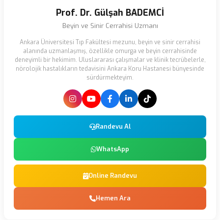
Prof. Dr. Gülşah BADEMCİ
Beyin ve Sinir Cerrahisi Uzmanı
Ankara Üniversitesi Tıp Fakültesi mezunu, beyin ve sinir cerrahisi
alanında uzmanlaşmış, özellikle omurga ve beyin cerrahisinde
deneyimli bir hekimim. Uluslararası çalışmalar ve klinik tecrübelerle,
nörolojik hastalıkların tedavisini Ankara Koru Hastanesi bünyesinde
sürdürmekteyim.
Randevu Al
WhatsApp
Online Randevu
Hemen Ara