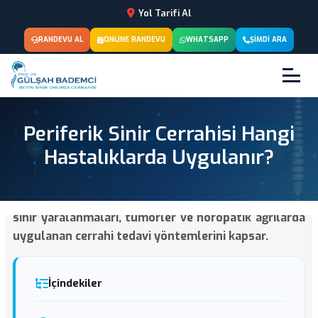
Yol Tarifi Al
RANDEVU AL
ONLINE RANDEVU
WHATSAPP
ŞIMDI ARA
Periferik Sinir Cerrahisi Hangi
Hastalıklarda Uygulanır?
Periferik sinir cerrahisi; sinir sıkışmaları, travmatik
sinir yaralanmaları, tümörler ve nöropatik ağrılarda
uygulanan cerrahi tedavi yöntemlerini kapsar.
İçindekiler