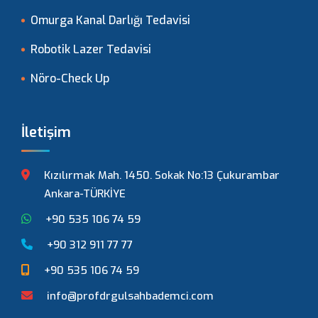
Omurga Kanal Darlığı Tedavisi
Robotik Lazer Tedavisi
Nöro-Check Up
İletişim
Kızılırmak Mah. 1450. Sokak No:13 Çukurambar
Ankara-TÜRKİYE
+90 535 106 74 59
+90 312 911 77 77
+90 535 106 74 59
info@profdrgulsahbademci.com