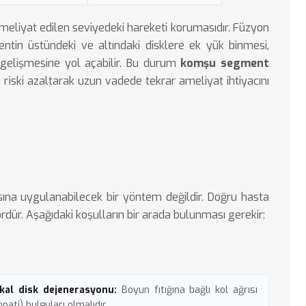
ameliyat edilen seviyedeki hareketi korumasıdır. Füzyon
ntin üstündeki ve altındaki disklere ek yük binmesi,
gelişmesine yol açabilir. Bu durum
komşu segment
bu riski azaltarak uzun vadede tekrar ameliyat ihtiyacını
asına uygulanabilecek bir yöntem değildir. Doğru hasta
tördür. Aşağıdaki koşulların bir arada bulunması gerekir:
kal disk dejenerasyonu:
Boyun fıtığına
bağlı kol ağrısı
pati) bulguları olmalıdır.