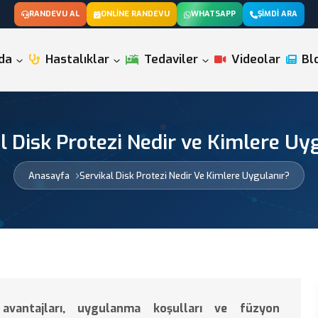
RANDEVU AL
ONLINE RANDEVU
WHATSAPP
ŞIMDI ARA
da
Hastalıklar
Tedaviler
Videolar
Bl
l Disk Protezi Nedir ve Kimlere Uy
Anasayfa
Servikal Disk Protezi Nedir Ve Kimlere Uygulanır?
 avantajları, uygulanma koşulları ve füzyon