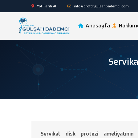
Yol Tarifi Al
info@profdrgulsahbademci.com
Anasayfa
Hakkım
Servika
Servikal disk protezi ameliyatının