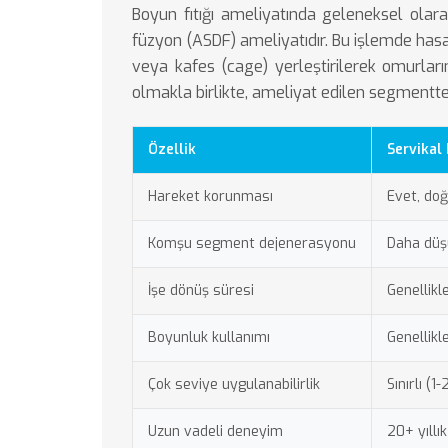
Boyun fıtığı ameliyatında geleneksel ola
füzyon (ASDF) ameliyatıdır. Bu işlemde hasar
veya kafes (cage) yerleştirilerek omurları
olmakla birlikte, ameliyat edilen segment
Özellik
Servikal 
Hareket korunması
Evet, doğ
Komşu segment dejenerasyonu
Daha düş
İşe dönüş süresi
Genellikl
Boyunluk kullanımı
Genellik
Çok seviye uygulanabilirlik
Sınırlı (1
Uzun vadeli deneyim
20+ yıllık