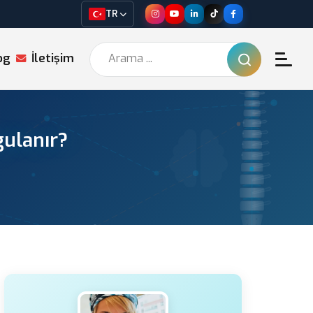
TR
og
İletişim
gulanır?