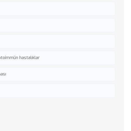
 otoimmün hastalıklar
ması