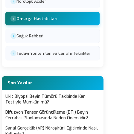
Nörolojik Aciller
Omurga Hastalıkları
Sağlık Rehberi
Tedavi Yöntemleri ve Cerrahi Teknikler
Son Yazılar
Likit Biyopsi Beyin Tümörü Takibinde Kan
Testiyle Mümkün mü?
Difuzyon Tensor Görüntüleme (DTI) Beyin
Cerrahisi Planlamasında Neden Önemlidir?
Sanal Gerçeklik (VR) Nöroşirürji Eğitiminde Nasıl
Kullanılır?