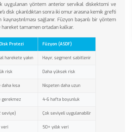
rak uygulanan yöntem anterior servikal diskektomi ve
lı disk çıkarıldıktan sonra iki omur arasına kemik grefti
n kaynaştırılması sağlanır. Füzyon başarılı bir yöntem
te hareket tamamen ortadan kalkar.
Disk Protezi
Füzyon (ASDF)
al harekete yakın
Hayır, segment sabitlenir
ük risk
Daha yüksek risk
e daha kısa
Nispeten daha uzun
le gerekmez
4-6 hafta boyunluk
-2 seviye)
Çok seviyeli uygulanabilir
 veri
50+ yıllık veri