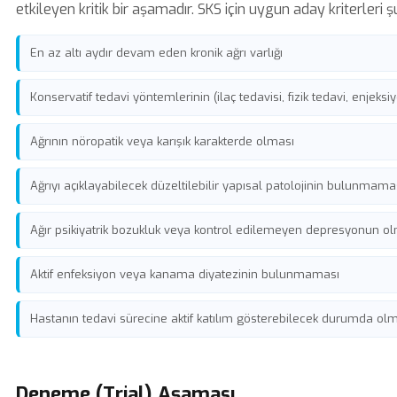
etkileyen kritik bir aşamadır. SKS için uygun aday kriterleri ş
En az altı aydır devam eden kronik ağrı varlığı
Konservatif tedavi yöntemlerinin (ilaç tedavisi, fizik tedavi, enjeks
Ağrının nöropatik veya karışık karakterde olması
Ağrıyı açıklayabilecek düzeltilebilir yapısal patolojinin bulunmama
Ağır psikiyatrik bozukluk veya kontrol edilemeyen depresyonun 
Aktif enfeksiyon veya kanama diyatezinin bulunmaması
Hastanın tedavi sürecine aktif katılım gösterebilecek durumda ol
Deneme (Trial) Aşaması