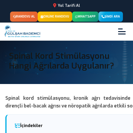
Yol Tarifi Al
RANDEVU AL
ONLINE RANDEVU
WHATSAPP
ŞIMDI ARA
Spinal Kord Stimülasyonu
Hangi Ağrılarda Uygulanır?
Spinal kord stimülasyonu, kronik ağrı tedavisinde
dirençli bel-bacak ağrısı ve nöropatik ağrılarda etkili s
İçindekiler