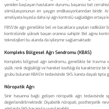
yeniden başlayan hastaların durumu, başarısız bel cerrahisi
stimülasyonunun en yaygın endikasyonlarından biridir. Ar
ameliyata kıyasla daha iyi ağrı kontrolü sağladığını ortaya 
FBSS'de ağrı genellikle bel ve bacaklara yayılan radiküler bi
kontrolünde yüksek başarı oranına sahiptir. Bel ağrısı kont
teknolojileri bu alanda da iyileşme sağlamaktadır.
Kompleks Bölgesel Ağrı Sendromu (KBAS)
Kompleks bölgesel ağrı sendromu, genellikle bir travma vey
şişlik, renk değişikliği ve hareket kısıtlılığı ile karakterize bi
grubu bulunan KBAS'ın tedavisinde SKS, kanıta dayalı tıpta g
Nöropatik Ağrı
Sinir hasarına bağlı gelişen
nöropatik ağrı tedavisi
nde s
değerlendirilmektedir. Diyabetik nöropati, postherpetik nevr
ağrılarda SKS başarıyla uygulanabilir.