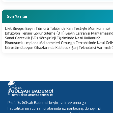
Son Yazılar
Likit Biyopsi Beyin Tümörü Takibinde Kan Testiyle Mümkün mü?
Difuzyon Tensor Görüntüleme (DTI) Beyin Cerrahisi Planlamasın
Sanal Gerçeklik (VR) Nöroşirürji Eğitiminde Nasıl Kullanılır?
Biyouyumlu İmplant Malzemeleri Omurga Cerrahisinde Nasıl Geliş
Nörostimülasyon Cihazlarında Kablosuz Şarj Teknolojisi Var mıdır
Prof. Dr. Gülşah Bademci beyin, sinir ve omurga
hastalıklarının cerrahisi alanında uzmanlaşmış deneyimli