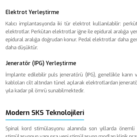
Elektrot Yerleştirme
Kalıcı implantasyonda iki tür elektrot kullanılabilir: perk
elektrotlar. Perkütan elektrotlar iğne ile epidural aralığa yer
epidural aralığa doğrudan konur. Pedal elektrotlar daha gen
daha düşüktür.
Jeneratör (IPG) Yerleştirme
İmplante edilebilir puls jeneratörü (IPG), genellikle karın 
kabloları cilt altından tünel açılarak elektrotlardan jeneratör
yıla kadar pil ömrü sunabilmektedir.
Modern SKS Teknolojileri
Spinal kord stimülasyonu alanında son yıllarda önemli t
stimülasyonun yanı sıra yeni stimülasyon modları klinik prati