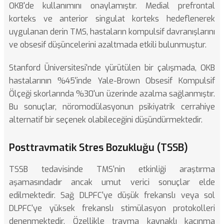
OKB'de kullanımını onaylamıştır. Medial prefrontal
korteks ve anterior singulat korteks hedeflenerek
uygulanan derin TMS, hastaların kompulsif davranışlarını
ve obsesif düşüncelerini azaltmada etkili bulunmuştur.
Stanford Üniversitesi'nde yürütülen bir çalışmada, OKB
hastalarının %45'inde Yale-Brown Obsesif Kompulsif
Ölçeği skorlarında %30'un üzerinde azalma sağlanmıştır.
Bu sonuçlar, nöromodülasyonun psikiyatrik cerrahiye
alternatif bir seçenek olabileceğini düşündürmektedir.
Posttravmatik Stres Bozukluğu (TSSB)
TSSB tedavisinde TMS'nin etkinliği araştırma
aşamasındadır ancak umut verici sonuçlar elde
edilmektedir. Sağ DLPFC'ye düşük frekanslı veya sol
DLPFC'ye yüksek frekanslı stimülasyon protokolleri
denenmektedir. Özellikle travma kaynaklı kaçınma