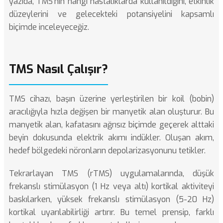
yazıda, TMS'nin hangi hastalıklarda kullanıldığını, etkinlik
düzeylerini ve gelecekteki potansiyelini kapsamlı
biçimde inceleyeceğiz.
TMS Nasıl Çalışır?
TMS cihazı, başın üzerine yerleştirilen bir koil (bobin)
aracılığıyla hızla değişen bir manyetik alan oluşturur. Bu
manyetik alan, kafatasını ağrısız biçimde geçerek alttaki
beyin dokusunda elektrik akımı indükler. Oluşan akım,
hedef bölgedeki nöronların depolarizasyonunu tetikler.
Tekrarlayan TMS (rTMS) uygulamalarında, düşük
frekanslı stimülasyon (1 Hz veya altı) kortikal aktiviteyi
baskılarken, yüksek frekanslı stimülasyon (5-20 Hz)
kortikal uyarılabilirliği artırır. Bu temel prensip, farklı