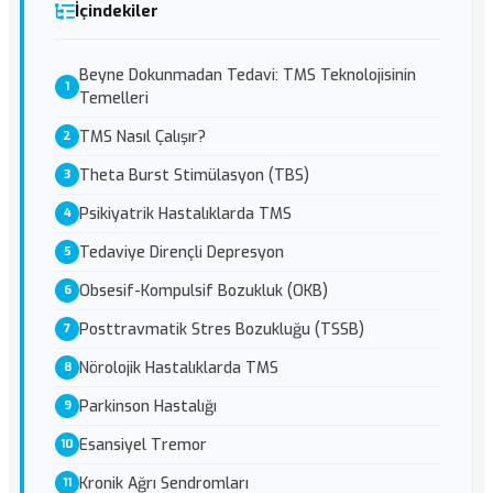
İçindekiler
Beyne Dokunmadan Tedavi: TMS Teknolojisinin
Temelleri
TMS Nasıl Çalışır?
Theta Burst Stimülasyon (TBS)
Psikiyatrik Hastalıklarda TMS
Tedaviye Dirençli Depresyon
Obsesif-Kompulsif Bozukluk (OKB)
Posttravmatik Stres Bozukluğu (TSSB)
Nörolojik Hastalıklarda TMS
Parkinson Hastalığı
Esansiyel Tremor
Kronik Ağrı Sendromları