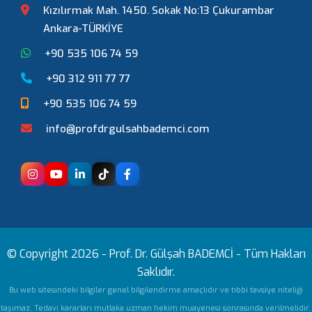
Kızılırmak Mah. 1450. Sokak No:13 Çukurambar
Ankara-TÜRKİYE
+90 535 106 74 59
+90 312 911 77 77
+90 535 106 74 59
info@profdrgulsahbademci.com
© Copyright 2026 -
Prof. Dr. Gülşah BADEMCİ
- Tüm Hakları
Saklıdır.
Bu web sitesindeki bilgiler genel bilgilendirme amaçlıdır ve tıbbi tavsiye niteliği
taşımaz. Tedavi kararları mutlaka uzman hekim muayenesi sonrasında verilmelidir.