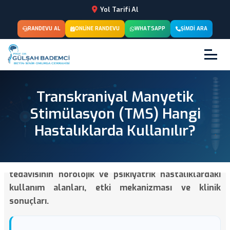
Yol Tarifi Al
RANDEVU AL
ONLINE RANDEVU
WHATSAPP
ŞIMDI ARA
Transkraniyal Manyetik
Stimülasyon (TMS) Hangi
Hastalıklarda Kullanılır?
Transkraniyal manyetik stimülasyon (TMS)
tedavisinin nörolojik ve psikiyatrik hastalıklardaki
kullanım alanları, etki mekanizması ve klinik
sonuçları.