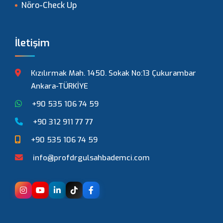
Nöro-Check Up
İletişim
Kızılırmak Mah. 1450. Sokak No:13 Çukurambar
Ankara-TÜRKİYE
+90 535 106 74 59
+90 312 911 77 77
+90 535 106 74 59
info@profdrgulsahbademci.com