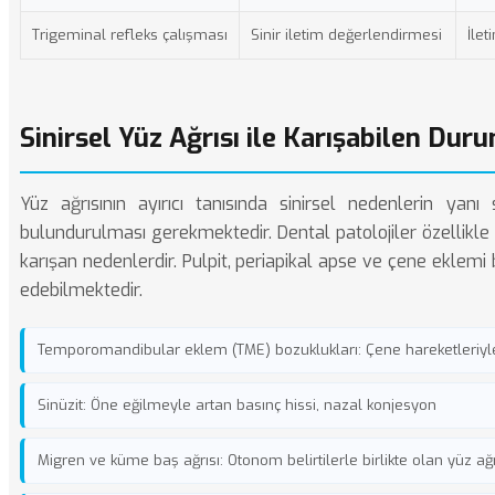
Trigeminal refleks çalışması
Sinir iletim değerlendirmesi
İlet
Sinirsel Yüz Ağrısı ile Karışabilen Dur
Yüz ağrısının ayırıcı tanısında sinirsel nedenlerin y
bulundurulması gerekmektedir. Dental patolojiler özellikle
karışan nedenlerdir. Pulpit, periapikal apse ve çene eklemi b
edebilmektedir.
Temporomandibular eklem (TME) bozuklukları: Çene hareketleriyle
Sinüzit: Öne eğilmeyle artan basınç hissi, nazal konjesyon
Migren ve küme baş ağrısı: Otonom belirtilerle birlikte olan yüz ağr