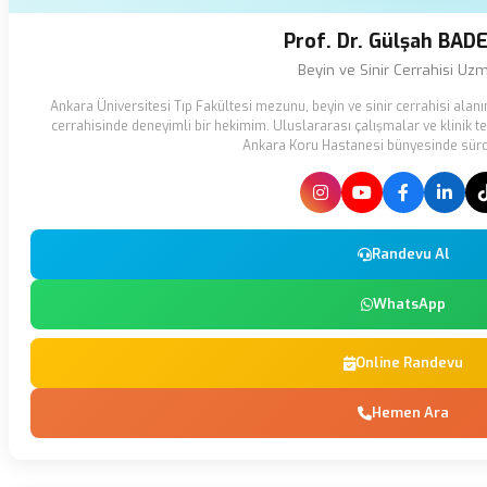
Prof. Dr. Gülşah BAD
Beyin ve Sinir Cerrahisi Uz
Ankara Üniversitesi Tıp Fakültesi mezunu, beyin ve sinir cerrahisi ala
cerrahisinde deneyimli bir hekimim. Uluslararası çalışmalar ve klinik tec
Ankara Koru Hastanesi bünyesinde sür
Randevu Al
WhatsApp
Online Randevu
Hemen Ara