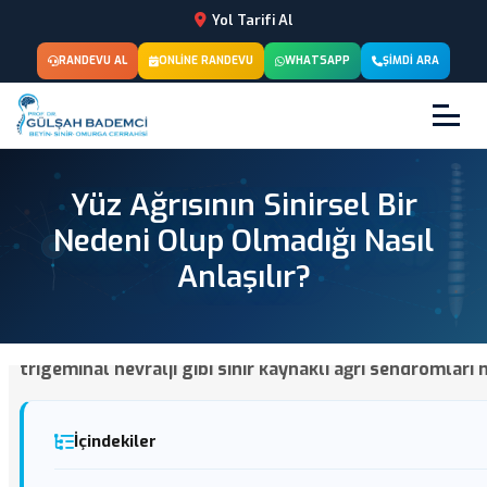
Yol Tarifi Al
RANDEVU AL
ONLINE RANDEVU
WHATSAPP
ŞIMDI ARA
Yüz Ağrısının Sinirsel Bir
Nedeni Olup Olmadığı Nasıl
Anlaşılır?
Yüz ağrısının sinirsel kökenli olup olmadığını anlamak
trigeminal nevralji gibi sinir kaynaklı ağrı sendromları 
İçindekiler