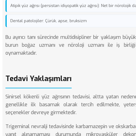
Atipik yüz ağrısı (persistan idiyopatik yüz ağrısı): Net bir nörolojik
Dental patolojiler: Çürük, apse, bruksizm
Bu ayırıcı tanı sürecinde multidisipliner bir yaklaşım büyü
burun boğaz uzmanı ve nöroloji uzmanı ile iş birliği
oynamaktadır.
Tedavi Yaklaşımları
Sinirsel kökenli yüz ağrısının tedavisi, altta yatan nede
genellikle ilk basamak olarak tercih edilmekte, yeters
seçenekler devreye girmektedir.
Trigeminal nevralji tedavisinde karbamazepin ve okskarbazep
yanıt alınamaması durumunda mikrovasküler deko