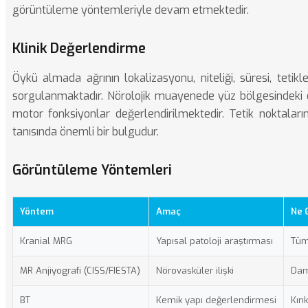
görüntüleme yöntemleriyle devam etmektedir.
Klinik Değerlendirme
Öykü almada ağrının lokalizasyonu, niteliği, süresi, tetikle
sorgulanmaktadır. Nörolojik muayenede yüz bölgesindeki duy
motor fonksiyonlar değerlendirilmektedir. Tetik noktalarını
tanısında önemli bir bulgudur.
Görüntüleme Yöntemleri
Yöntem
Amaç
Ne 
Kranial MRG
Yapısal patoloji araştırması
Tüm
MR Anjiyografi (CISS/FIESTA)
Nörovasküler ilişki
Dam
BT
Kemik yapı değerlendirmesi
Kırı