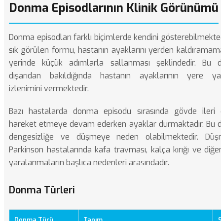
Donma Episodlarının Klinik Görünümü
Donma episodları farklı biçimlerde kendini gösterebilmekted
sık görülen formu, hastanın ayaklarını yerden kaldıramam
yerinde küçük adımlarla sallanması şeklindedir. Bu 
dışarıdan bakıldığında hastanın ayaklarının yere yap
izlenimini vermektedir.
Bazı hastalarda donma episodu sırasında gövde ileri 
hareket etmeye devam ederken ayaklar durmaktadır. Bu
dengesizliğe ve düşmeye neden olabilmektedir. Düşm
Parkinson hastalarında kafa travması, kalça kırığı ve diğer
yaralanmaların başlıca nedenleri arasındadır.
Donma Türleri
Donma Türü
Tanım
S