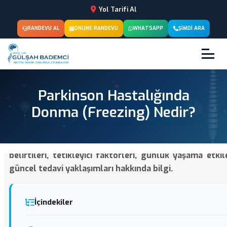
Yol Tarifi Al
RANDEVU AL
ONLINE RANDEVU
WHATSAPP
ŞIMDI ARA
Parkinson Hastalığında
Donma (Freezing) Nedir?
Parkinson hastalığında yürüme donması (freezing of 
belirtileri, tetikleyici faktörleri, günlük yaşama etkil
güncel tedavi yaklaşımları hakkında bilgi.
İçindekiler