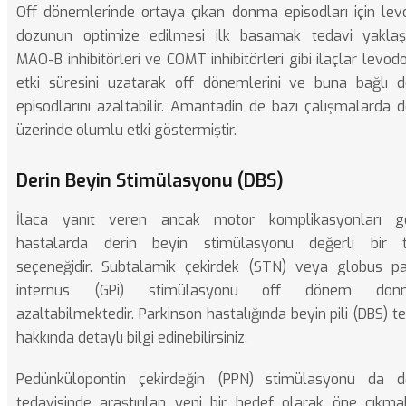
Off dönemlerinde ortaya çıkan donma episodları için le
dozunun optimize edilmesi ilk basamak tedavi yaklaşı
MAO-B inhibitörleri ve COMT inhibitörleri gibi ilaçlar levod
etki süresini uzatarak off dönemlerini ve buna bağlı
episodlarını azaltabilir. Amantadin de bazı çalışmalarda
üzerinde olumlu etki göstermiştir.
Derin Beyin Stimülasyonu (DBS)
İlaca yanıt veren ancak motor komplikasyonları ge
hastalarda derin beyin stimülasyonu değerli bir t
seçeneğidir. Subtalamik çekirdek (STN) veya globus pa
internus (GPi) stimülasyonu off dönem donm
azaltabilmektedir.
Parkinson hastalığında beyin pili (DBS) te
hakkında detaylı bilgi edinebilirsiniz.
Pedünkülopontin çekirdeğin (PPN) stimülasyonu da 
tedavisinde araştırılan yeni bir hedef olarak öne çıkmak