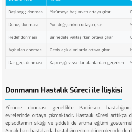
Başlangıç donması
Yürümeye başlarken ortaya çıkar
E
Dönüş donması
Yön değiştirirken ortaya çıkar
S
Hedef donması
Bir hedefe yaklaşırken ortaya çıkar
Açık alan donması
Geniş açık alanlarda ortaya çıkar
Dar geçit donması
Kapı eşiği veya dar alanlardan geçerken
S
Donmanın Hastalık Süreci ile İlişkisi
Yürüme donması genellikle Parkinson hastalığının 
evrelerinde ortaya çıkmaktadır. Hastalık süresi arttıkça
episodlarının sıklığı ve şiddeti de artma eğilimi göstermek
Ancak bazı hastalarda hastalığın erken dönemlerinde de