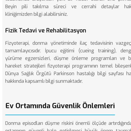
Beyin pili takılma süreci
ve cerrahi detaylar hak
kliniğimizden bilgi alabilirsiniz.
Fizik Tedavi ve Rehabilitasyon
Fizyoterapi, donma yönetiminde ilaç tedavisinin vazge
tamamlayıcısıdır. İpucu eğitimi (cueing training), de
yürüme egzersizleri, düşme önleme programları ve bil
hareket stratejileri fizyoterapi programının temel bileşenle
Dünya Sağlık Örgütü Parkinson hastalığı bilgi sayfası
has
hakkında kapsamlı bilgi sunmaktadır.
Ev Ortamında Güvenlik Önlemleri
Donma episodları düşme riskini önemli ölçüde artırdığınd
ortamının güvenli hale getirilmesi büyük önem taşımak