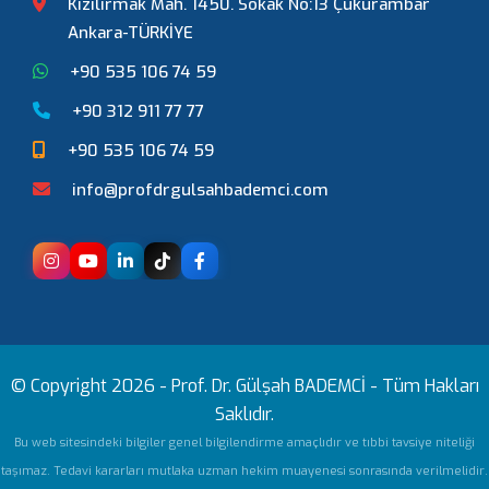
Kızılırmak Mah. 1450. Sokak No:13 Çukurambar
Ankara-TÜRKİYE
+90 535 106 74 59
+90 312 911 77 77
+90 535 106 74 59
info@profdrgulsahbademci.com
© Copyright 2026 -
Prof. Dr. Gülşah BADEMCİ
- Tüm Hakları
Saklıdır.
Bu web sitesindeki bilgiler genel bilgilendirme amaçlıdır ve tıbbi tavsiye niteliği
taşımaz. Tedavi kararları mutlaka uzman hekim muayenesi sonrasında verilmelidir.