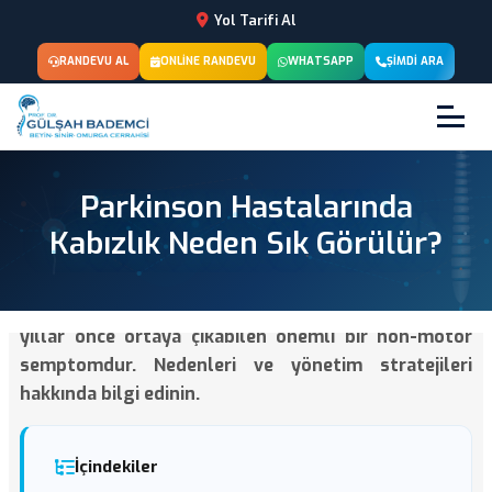
Yol Tarifi Al
RANDEVU AL
ONLINE RANDEVU
WHATSAPP
ŞIMDI ARA
Parkinson Hastalarında
Kabızlık Neden Sık Görülür?
Parkinson hastalığında kabızlık, motor belirtilerden
yıllar önce ortaya çıkabilen önemli bir non-motor
semptomdur. Nedenleri ve yönetim stratejileri
hakkında bilgi edinin.
İçindekiler