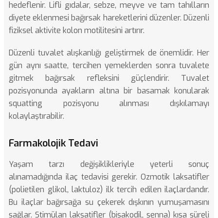
hedeflenir. Lifli gıdalar, sebze, meyve ve tam tahılların
diyete eklenmesi bağırsak hareketlerini düzenler. Düzenli
fiziksel aktivite kolon motilitesini artırır.
Düzenli tuvalet alışkanlığı geliştirmek de önemlidir. Her
gün aynı saatte, tercihen yemeklerden sonra tuvalete
gitmek bağırsak refleksini güçlendirir. Tuvalet
pozisyonunda ayakların altına bir basamak konularak
squatting pozisyonu alınması dışkılamayı
kolaylaştırabilir.
Farmakolojik Tedavi
Yaşam tarzı değişiklikleriyle yeterli sonuç
alınamadığında ilaç tedavisi gerekir. Ozmotik laksatifler
(polietilen glikol, laktuloz) ilk tercih edilen ilaçlardandır.
Bu ilaçlar bağırsağa su çekerek dışkının yumuşamasını
sağlar. Stimülan laksatifler (bisakodil, senna) kısa süreli