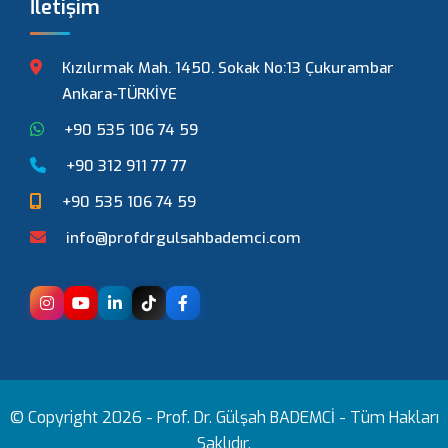
İletişim
Kızılırmak Mah. 1450. Sokak No:13 Çukurambar
Ankara-TÜRKİYE
+90 535 106 74 59
+90 312 911 77 77
+90 535 106 74 59
info@profdrgulsahbademci.com
© Copyright 2026 -
Prof. Dr. Gülşah BADEMCİ
- Tüm Hakları
Saklıdır.