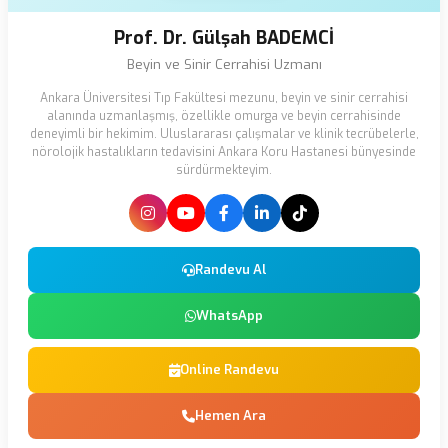
Prof. Dr. Gülşah BADEMCİ
Beyin ve Sinir Cerrahisi Uzmanı
Ankara Üniversitesi Tıp Fakültesi mezunu, beyin ve sinir cerrahisi
alanında uzmanlaşmış, özellikle omurga ve beyin cerrahisinde
deneyimli bir hekimim. Uluslararası çalışmalar ve klinik tecrübelerle,
nörolojik hastalıkların tedavisini Ankara Koru Hastanesi bünyesinde
sürdürmekteyim.
Randevu Al
WhatsApp
Online Randevu
Hemen Ara