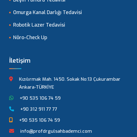
Omurga Kanal Darlığı Tedavisi
Robotik Lazer Tedavisi
Nöro-Check Up
İletişim
Kızılırmak Mah. 1450. Sokak No:13 Çukurambar
Ankara-TÜRKİYE
+90 535 106 74 59
+90 312 911 77 77
+90 535 106 74 59
info@profdrgulsahbademci.com