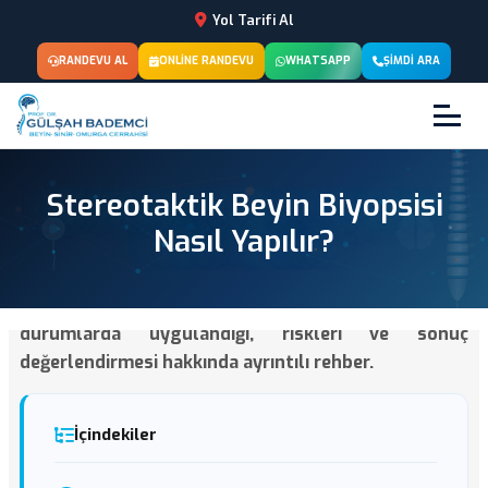
Yol Tarifi Al
RANDEVU AL
ONLINE RANDEVU
WHATSAPP
ŞIMDI ARA
Stereotaktik Beyin Biyopsisi
Nasıl Yapılır?
Stereotaktik beyin biyopsisinin aşamaları, hangi
durumlarda uygulandığı, riskleri ve sonuç
değerlendirmesi hakkında ayrıntılı rehber.
İçindekiler